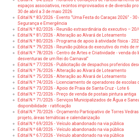
espaços associativos, recintos improvisados e de diversão pro
30 de abril a 3 de maio 2026
Edital N.º 83/2026 - Evento “Uma Festa do Caraças 2026” - 30 
Segurança e Emergência
Edital N.º 82/2026 - Reunião extraordinária do executivo – 2
Edital N.º 81/2026 - Alteração ao Alvará de Loteamento
Edital N.º 80/2026 - Programa de apoio à atividade física - 202
Edital N.º 79/2026 - Reunião pública do executivo do mês de 
Edital N.º 78/2026 - Centro de Artes e Criatividade - venda do
desventuras de um Rei do Carnaval"
Edital N.º 77/2026 - Publicitação de despachos proferidos des
Edital N.º 76/2026 - Alteração ao Alvará de Loteamento
Edital N.º 75/2026 - Alteração ao Alvará de Loteamento
Edital N.º 74/2026 - Licenciamento de operadores de escolas 
Edital N.º 73/2026 - Apoio de Praia de Santa Cruz - Lote 6
Edital N.º 72/2026 - Preço de venda de postais pintura antiga
Edital N.º 71/2026 - Serviços Municipalizados de Água e Sane
disponibilidade - ratificação
Edital N.º 70/2026 - Orçamento Participativo de Torres Vedras 
projeto, áreas temáticas e calendarização
Edital N.º 69/2026 - Veículo abandonado na via pública
Edital N.º 68/2026 - Veículo abandonado na via pública
Edital N.º 67/2026 - Veículo abandonado na via pública