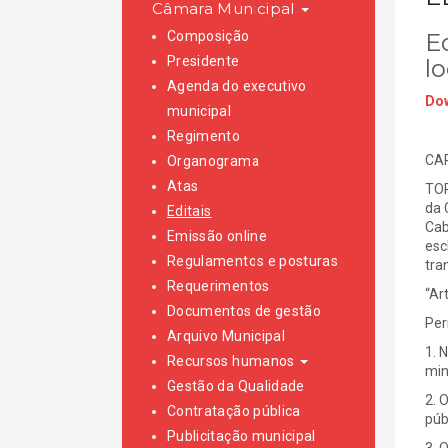
Câmara Municipal
Composição
Ed
Presidente
l
Agenda do executivo
Dow
municipal
Regimento
CAR
Organograma
Atas
TOR
da 
Editais
Cab
Emissão online
esc
Regulamentos e posturas
tra
Requerimentos
“Ar
Documentos de gestão
Per
Arquivo Municipal
1. 
Recursos humanos
min
Gestão da Qualidade
2. 
Contratação pública
púb
Publicitação municipal