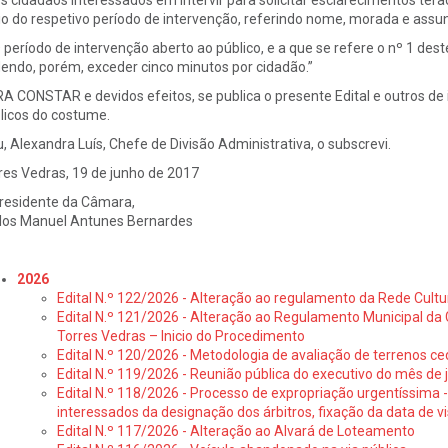
Os cidadãos interessados em intervir para solicitar esclarecimentos ter
cio do respetivo período de intervenção, referindo nome, morada e assunt
O período de intervenção aberto ao público, e a que se refere o nº 1 deste 
endo, porém, exceder cinco minutos por cidadão.”
A CONSTAR e devidos efeitos, se publica o presente Edital e outros de i
licos do costume.
u, Alexandra Luís, Chefe de Divisão Administrativa, o subscrevi.
res Vedras, 19 de junho de 2017
residente da Câmara,
los Manuel Antunes Bernardes
2026
Edital N.º 122/2026 - Alteração ao regulamento da Rede Cultu
Edital N.º 121/2026 - Alteração ao Regulamento Municipal da 
Torres Vedras – Inicio do Procedimento
Edital N.º 120/2026 - Metodologia de avaliação de terrenos ce
Edital N.º 119/2026 - Reunião pública do executivo do mês de 
Edital N.º 118/2026 - Processo de expropriação urgentíssima -
interessados da designação dos árbitros, fixação da data de v
Edital N.º 117/2026 - Alteração ao Alvará de Loteamento