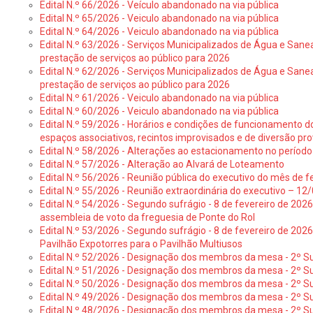
Edital N.º 66/2026 - Veículo abandonado na via pública
Edital N.º 65/2026 - Veiculo abandonado na via pública
Edital N.º 64/2026 - Veiculo abandonado na via pública
Edital N.º 63/2026 - Serviços Municipalizados de Água e Sane
prestação de serviços ao público para 2026
Edital N.º 62/2026 - Serviços Municipalizados de Água e Sane
prestação de serviços ao público para 2026
Edital N.º 61/2026 - Veiculo abandonado na via pública
Edital N.º 60/2026 - Veiculo abandonado na via pública
Edital N.º 59/2026 - Horários e condições de funcionamento d
espaços associativos, recintos improvisados e de diversão pro
Edital N.º 58/2026 - Alterações ao estacionamento no período 
Edital N.º 57/2026 - Alteração ao Alvará de Loteamento
Edital N.º 56/2026 - Reunião pública do executivo do mês de fe
Edital N.º 55/2026 - Reunião extraordinária do executivo – 1
Edital N.º 54/2026 - Segundo sufrágio - 8 de fevereiro de 202
assembleia de voto da freguesia de Ponte do Rol
Edital N.º 53/2026 - Segundo sufrágio - 8 de fevereiro de 202
Pavilhão Expotorres para o Pavilhão Multiusos
Edital N.º 52/2026 - Designação dos membros da mesa - 2º Su
Edital N.º 51/2026 - Designação dos membros da mesa - 2º S
Edital N.º 50/2026 - Designação dos membros da mesa - 2º Su
Edital N.º 49/2026 - Designação dos membros da mesa - 2º S
Edital N.º 48/2026 - Designação dos membros da mesa - 2º Suf