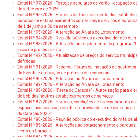
Edital N.º 97/2026 - Festejos populares de verão - ocupação do
de setembro de 2026
Edital N.º 96/2026 - Horários de funcionamento dos estabele
horários de estabalecimentos comerciais e serviços e autoriz
de 1 de junho a 30 de setembro
Edital N.º 95/2026 - Alteração ao Alvará de Loteamento
Edital N.º 94/2026 - Reunião pública do executivo do mês de 
Edital N.º 93/2026 - Alteração ao regulamento do programa “t
início de procedimento
Edital N.º 92/2026 - Atualização de preços do serviço municip
definidas
Edital N.º 91/2026 - Reserva | Fórum de inovação de gastronom
do Evento e atribuição de prémios dos concursos
Edital N.º 90/2026 - Alteração ao Alvará de Loteamento
Edital N.º 89/2026 - Alteração ao Alvará de Loteamento
Edital N.º 88/2026 - “Festa do Caraças” - Autorização para o 
de bebidas noutros estabelecimentos de serviços:
Edital N.º 87/2026 - Horários, condições de funcionamento do
espaços associativos, recintos improvisados e de diversão pr
do Caraças 2026”
Edital N.º 86/2026 - Reunião pública do executivo do mês de ab
Edital N.º 85/2026 - Alterações ao estacionamento e parque
Festa do Caraças”
Edital N.º 84/2026 - Horários e condições de funcionamento d