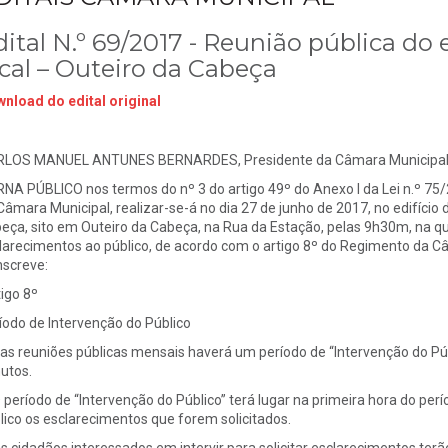
ital N.º 69/2017 - Reunião pública do 
ocal – Outeiro da Cabeça
nload do edital original
LOS MANUEL ANTUNES BERNARDES, Presidente da Câmara Municipal d
NA PÚBLICO nos termos do nº 3 do artigo 49º do Anexo I da Lei n.º 75/
Câmara Municipal, realizar-se-á no dia 27 de junho de 2017, no edifício
eça, sito em Outeiro da Cabeça, na Rua da Estação, pelas 9h30m, na q
larecimentos ao público, de acordo com o artigo 8º do Regimento da C
nscreve:
tigo 8º
íodo de Intervenção do Público
Nas reuniões públicas mensais haverá um período de “Intervenção do 
utos.
O período de “Intervenção do Público” terá lugar na primeira hora do per
lico os esclarecimentos que forem solicitados.