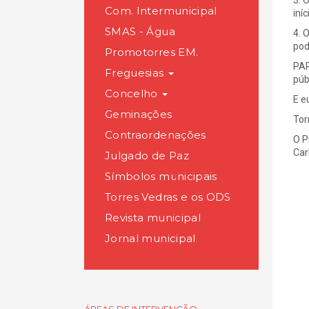
3. 
Com. Intermunicipal
iní
SMAS - Água
4. 
pod
Promotorres EM.
PAR
Freguesias
púb
Concelho
E e
Geminações
Tor
Contraordenações
O P
Car
Julgado de Paz
Símbolos municipais
Torres Vedras e os ODS
Revista municipal
Jornal municipal