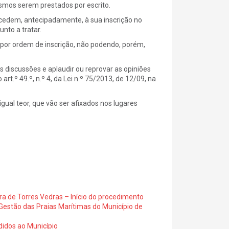
smos serem prestados por escrito.
rocedem, antecipadamente, à sua inscrição no
nto a tratar.
s, por ordem de inscrição, não podendo, porém,
s discussões e aplaudir ou reprovar as opiniões
rt.º 49.º, n.º 4, da Lei n.º 75/2013, de 12/09, na
gual teor, que vão ser afixados nos lugares
ra de Torres Vedras – Início do procedimento
Gestão das Praias Marítimas do Município de
didos ao Município