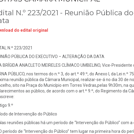
ital N.º 223/2021 - Reunião Pública do
ata
nload do edital original
TAL N.º 223/2021
UNIÃO PÚBLICA DO EXECUTIVO – ALTERAÇÃO DA DATA
 BRÍGIDA ANACLETO MEIRELES CLÍMACO UMBELINO, Vice-Presidente da
NA PÚBLICO, nos termos do n.º 3, do art.º 49.º, do Anexo I, da Lei n.º 7
xima reunião pública da Câmara Municipal, realizar-se-á no dia 30 de n
celho, sito na Praça do Município em Torres Vedras,pelas 9h30m, na qu
larecimentos ao público, de acordo com o art.º 9.º, do Regimento da C
nscreve:
tigo 9.º
íodo de Intervenção do Público
 Nas reuniões públicas há um período de “Intervenção do Público” com
 O período de “Intervenção do Público” tem lugar na primeira hora do per