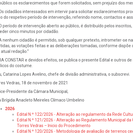
público os esclarecimentos que forem solicitados, sem prejuízo dos me
 Os cidadãos interessados em intervir para solicitar esclarecimentos p
cio do respetivo período de intervenção, referindo nome, contactos e assu
 O período de intervenção aberto ao público, é distribuído pelos inscrito
eder cinco minutos por cidadão.
 A nenhum cidadão é permitido, sob qualquer pretexto, intrometer-se na
tidas, as votações feitas e as deliberações tomadas, conforme dispõe o a
 atual redação.”
A CONSTAR e devidos efeitos, se publica o presente Edital e outros de i
licos do costume.
u, Catarina Lopes Avelino, chefe de divisão administrativa, o subscrevi.
res Vedras, 18 de novembro de 2021
ice-Presidente da Câmara Municipal,
 Brígida Anacleto Meireles Clímaco Umbelino
2026
Edital N.º 122/2026 - Alteração ao regulamento da Rede Cultu
Edital N.º 121/2026 - Alteração ao Regulamento Municipal da 
Torres Vedras – Inicio do Procedimento
Edital N.º 120/2026 - Metodologia de avaliação de terrenos ce