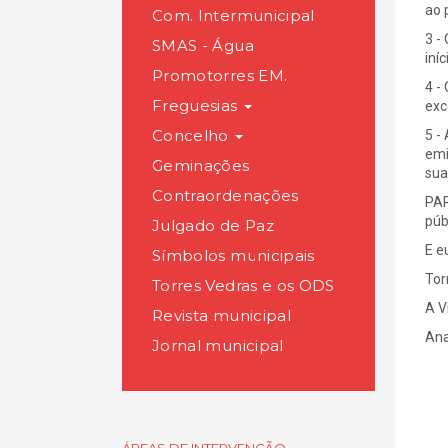
ao 
Com. Intermunicipal
3 -
SMAS - Água
iní
Promotorres EM.
4 -
Freguesias
exc
Concelho
5 -
emi
Geminações
sua
Contraordenações
PAR
púb
Julgado de Paz
E e
Símbolos municipais
Tor
Torres Vedras e os ODS
A V
Revista municipal
Ana
Jornal municipal