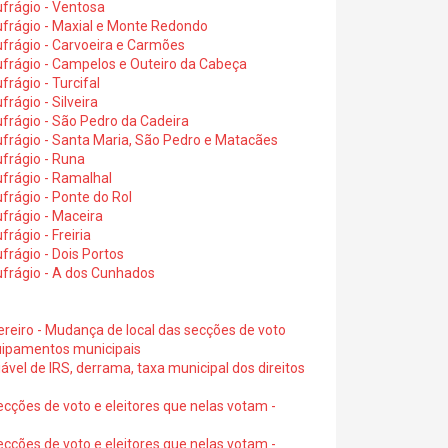
frágio - Ventosa
ufrágio - Maxial e Monte Redondo
frágio - Carvoeira e Carmões
ufrágio - Campelos e Outeiro da Cabeça
rágio - Turcifal
rágio - Silveira
frágio - São Pedro da Cadeira
frágio - Santa Maria, São Pedro e Matacães
frágio - Runa
frágio - Ramalhal
frágio - Ponte do Rol
frágio - Maceira
rágio - Freiria
rágio - Dois Portos
ufrágio - A dos Cunhados
ereiro - Mudança de local das secções de voto
quipamentos municipais
ável de IRS, derrama, taxa municipal dos direitos
ecções de voto e eleitores que nelas votam -
ecções de voto e eleitores que nelas votam -