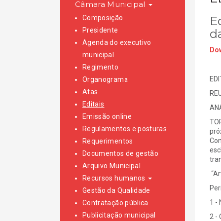
Câmara Municipal
Composição
Ed
Presidente
d
Agenda do executivo
Dow
municipal
Regimento
EDI
Organograma
Atas
RE
Editais
ANA
Emissão online
TOR
Regulamentos e posturas
pró
Con
Requerimentos
esc
Documentos de gestão
tra
Arquivo Municipal
“Ar
Recursos humanos
Per
Gestão da Qualidade
1 -
Contratação pública
Publicitação municipal
2 -