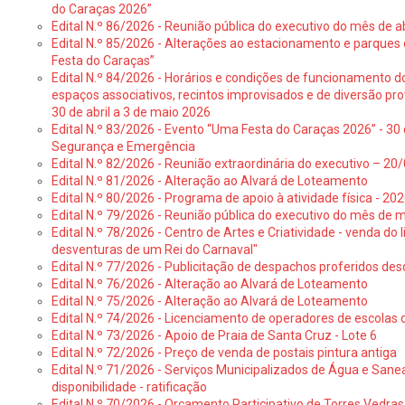
do Caraças 2026”
Edital N.º 86/2026 - Reunião pública do executivo do mês de ab
Edital N.º 85/2026 - Alterações ao estacionamento e parque
Festa do Caraças”
Edital N.º 84/2026 - Horários e condições de funcionamento d
espaços associativos, recintos improvisados e de diversão pro
30 de abril a 3 de maio 2026
Edital N.º 83/2026 - Evento “Uma Festa do Caraças 2026” - 30 
Segurança e Emergência
Edital N.º 82/2026 - Reunião extraordinária do executivo – 2
Edital N.º 81/2026 - Alteração ao Alvará de Loteamento
Edital N.º 80/2026 - Programa de apoio à atividade física - 202
Edital N.º 79/2026 - Reunião pública do executivo do mês de 
Edital N.º 78/2026 - Centro de Artes e Criatividade - venda do
desventuras de um Rei do Carnaval"
Edital N.º 77/2026 - Publicitação de despachos proferidos des
Edital N.º 76/2026 - Alteração ao Alvará de Loteamento
Edital N.º 75/2026 - Alteração ao Alvará de Loteamento
Edital N.º 74/2026 - Licenciamento de operadores de escolas 
Edital N.º 73/2026 - Apoio de Praia de Santa Cruz - Lote 6
Edital N.º 72/2026 - Preço de venda de postais pintura antiga
Edital N.º 71/2026 - Serviços Municipalizados de Água e Sane
disponibilidade - ratificação
Edital N.º 70/2026 - Orçamento Participativo de Torres Vedras 