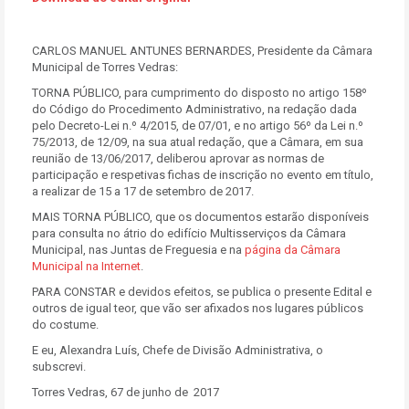
CARLOS MANUEL ANTUNES BERNARDES, Presidente da Câmara
Municipal de Torres Vedras:
TORNA PÚBLICO, para cumprimento do disposto no artigo 158º
do Código do Procedimento Administrativo, na redação dada
pelo Decreto-Lei n.º 4/2015, de 07/01, e no artigo 56º da Lei n.º
75/2013, de 12/09, na sua atual redação, que a Câmara, em sua
reunião de 13/06/2017, deliberou aprovar as normas de
participação e respetivas fichas de inscrição no evento em título,
a realizar de 15 a 17 de setembro de 2017.
MAIS TORNA PÚBLICO, que os documentos estarão disponíveis
para consulta no átrio do edifício Multisserviços da Câmara
Municipal, nas Juntas de Freguesia e na
página da Câmara
Municipal na Internet
.
PARA CONSTAR e devidos efeitos, se publica o presente Edital e
outros de igual teor, que vão ser afixados nos lugares públicos
do costume.
E eu, Alexandra Luís, Chefe de Divisão Administrativa, o
subscrevi.
Torres Vedras, 67 de junho de 2017