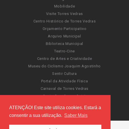
Mobilidade
Visite Torres Vedras
Centro Histórico de Torres Vedras
Orçamento Participativo
Arquivo Municipal
Biblioteca Municipal
Teatro-Cine
Centro de Artes e Criatividade
Museu do Ciclismo Joaquim Agostinho
Sentir Cultura
Portal da Atividade Física
Carnaval de Torres Vedras
Santa Cruz Ocean Spirit
Novas Invasões
ATENÇÃO! Este site utiliza cookies. Estará a
Festas de Torres Vedras
consentir a sua utilização.
Saber Mais