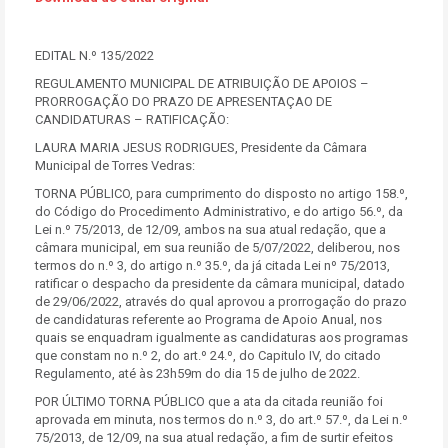
EDITAL N.º 135/2022
REGULAMENTO MUNICIPAL DE ATRIBUIÇÃO DE APOIOS –
PRORROGAÇÃO DO PRAZO DE APRESENTAÇAO DE
CANDIDATURAS – RATIFICAÇÃO:
LAURA MARIA JESUS RODRIGUES, Presidente da Câmara
Municipal de Torres Vedras:
TORNA PÚBLICO, para cumprimento do disposto no artigo 158.º,
do Código do Procedimento Administrativo, e do artigo 56.º, da
Lei n.º 75/2013, de 12/09, ambos na sua atual redação, que a
câmara municipal, em sua reunião de 5/07/2022, deliberou, nos
termos do n.º 3, do artigo n.º 35.º, da já citada Lei nº 75/2013,
ratificar o despacho da presidente da câmara municipal, datado
de 29/06/2022, através do qual aprovou a prorrogação do prazo
de candidaturas referente ao Programa de Apoio Anual, nos
quais se enquadram igualmente as candidaturas aos programas
que constam no n.º 2, do art.º 24.º, do Capitulo IV, do citado
Regulamento, até às 23h59m do dia 15 de julho de 2022.
POR ÚLTIMO TORNA PÚBLICO que a ata da citada reunião foi
aprovada em minuta, nos termos do n.º 3, do art.º 57.º, da Lei n.º
75/2013, de 12/09, na sua atual redação, a fim de surtir efeitos