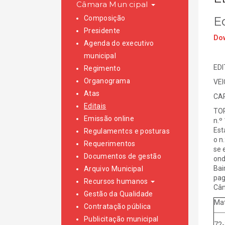
Câmara Municipal
Composição
E
Presidente
Dow
Agenda do executivo
municipal
EDI
Regimento
Organograma
VE
Atas
CAR
Editais
TOR
Emissão online
n.º
Est
Regulamentos e posturas
o n
Requerimentos
se 
Documentos de gestão
ond
Bai
Arquivo Municipal
pag
Recursos humanos
Câm
Gestão da Qualidade
Mat
Contratação pública
Publicitação municipal
72