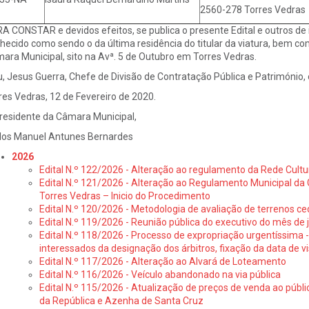
2560-278 Torres Vedras
A CONSTAR e devidos efeitos, se publica o presente Edital e outros de i
hecido como sendo o da última residência do titular da viatura, bem como
ara Municipal, sito na Avª. 5 de Outubro em Torres Vedras.
u, Jesus Guerra, Chefe de Divisão de Contratação Pública e Património, 
res Vedras, 12 de Fevereiro de 2020.
residente da Câmara Municipal,
los Manuel Antunes Bernardes
2026
Edital N.º 122/2026 - Alteração ao regulamento da Rede Cultu
Edital N.º 121/2026 - Alteração ao Regulamento Municipal da 
Torres Vedras – Inicio do Procedimento
Edital N.º 120/2026 - Metodologia de avaliação de terrenos ce
Edital N.º 119/2026 - Reunião pública do executivo do mês de 
Edital N.º 118/2026 - Processo de expropriação urgentíssima -
interessados da designação dos árbitros, fixação da data de v
Edital N.º 117/2026 - Alteração ao Alvará de Loteamento
Edital N.º 116/2026 - Veículo abandonado na via pública
Edital N.º 115/2026 - Atualização de preços de venda ao públ
da República e Azenha de Santa Cruz