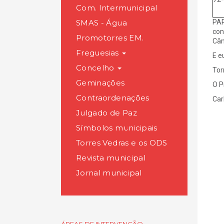
Com. Intermunicipal
SMAS - Água
PAR
con
Promotorres EM.
Câm
Freguesias
E e
Concelho
Tor
Geminações
O P
Contraordenações
Car
Julgado de Paz
Símbolos municipais
Torres Vedras e os ODS
Revista municipal
Jornal municipal