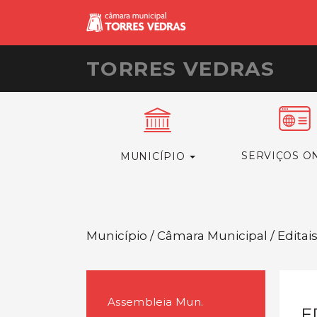
TORRES VEDRAS
SERVIÇOS O
MUNICÍPIO
Município / Câmara Municipal / Editai
Assembleia Mun.
E