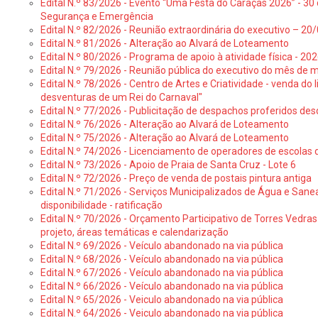
Edital N.º 83/2026 - Evento “Uma Festa do Caraças 2026” - 30 
Segurança e Emergência
Edital N.º 82/2026 - Reunião extraordinária do executivo – 2
Edital N.º 81/2026 - Alteração ao Alvará de Loteamento
Edital N.º 80/2026 - Programa de apoio à atividade física - 202
Edital N.º 79/2026 - Reunião pública do executivo do mês de 
Edital N.º 78/2026 - Centro de Artes e Criatividade - venda do
desventuras de um Rei do Carnaval"
Edital N.º 77/2026 - Publicitação de despachos proferidos des
Edital N.º 76/2026 - Alteração ao Alvará de Loteamento
Edital N.º 75/2026 - Alteração ao Alvará de Loteamento
Edital N.º 74/2026 - Licenciamento de operadores de escolas 
Edital N.º 73/2026 - Apoio de Praia de Santa Cruz - Lote 6
Edital N.º 72/2026 - Preço de venda de postais pintura antiga
Edital N.º 71/2026 - Serviços Municipalizados de Água e Sane
disponibilidade - ratificação
Edital N.º 70/2026 - Orçamento Participativo de Torres Vedras 
projeto, áreas temáticas e calendarização
Edital N.º 69/2026 - Veículo abandonado na via pública
Edital N.º 68/2026 - Veículo abandonado na via pública
Edital N.º 67/2026 - Veículo abandonado na via pública
Edital N.º 66/2026 - Veículo abandonado na via pública
Edital N.º 65/2026 - Veiculo abandonado na via pública
Edital N.º 64/2026 - Veiculo abandonado na via pública