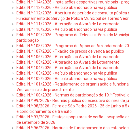
Edital N.º 114/2026 - Instalações desportivas municipais - preç
Edital N.º 113/2026 - Veículo abandonado na via pública
Edital N.º 112/2026 - Abertura do período de consulta públic
Funcionamento do Serviço de Polícia Municipal de Torres Ved
Edital N.º 111/2026 - Alteração ao Alvará de Loteamento
Edital N.º 110/2026 - Veículo abandonado na via pública
Edital N.º 109/2026 - Programa de Teleassistência do Municíp
participação
Edital N.º 108/2026 - Programa de Apoio ao Arrendamento 2
Edital N.º 107/2026 - Fixação de preços de venda ao público
Edital N.º 106/2026 - Alteração ao Alvará de Loteamento
Edital N.º 105/2026 - Alteração ao Alvará de Loteamento
Edital N.º 104/2026 - Alteração ao Alvará de Loteamento
Edital N.º 103/2026 - Veículo abandonado na via pública
Edital N.º 102/2026 - Veículo abandonado na via pública
Edital N.º 101/2026 - Regulamento de organização e funcionam
Vedras - início de procedimento
Edital N.º 100/2026 - Normas de participação do 19.º Festival d
Edital N.º 99/2026 - Reunião pública do executivo do mês de 
Edital N.º 98/2026 - Feira de São Pedro 2026 - 25 de junho a 5
e condicionamento de trânsito
Edital N.º 97/2026 - Festejos populares de verão - ocupação do
de setembro de 2026
Edital N.º 96/2026 - Horários de funcionamento dos estabele