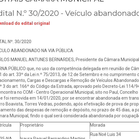
dital N.º 30/2020 - Veículo abandonado
nload do edital original
TAL Nº. 30/2020
ICULO ABANDONADO NA VIA PÚBLICA
LOS MANUEL ANTUNES BERNARDES, Presidente da Câmara Municipal d
NA PÚBLICO que, no uso da competência delegada em reunião de Câmar
 1 do art. 33º da Lei n.º 75/2013, de 12 de Setembro e no cumprimento
acionamento, Cargas e Descargas e Remoção de Veículos Abandonados
.º 3 do art. 166º do Código da Estrada, aprovado pelo Decreto-Lei 114/9
encontra no COM - Centro Operacional Municipal, sito no Paul, Concelho 
e foi removida em 14/01/2020, por se encontrar abandonada em transg
rro Boavista, Torres Vedras, podendo, após efetivação de prova de pro
amento das despesas de remoção e depósito, no prazo de 45 dias, a part
ara Municipal, findo o qual será considerada abandonada por ocupação
rícula
Proprietário
Morada
Rua Noé Luis 34
-35-NA
Isaura Raquel Bernardino Martins