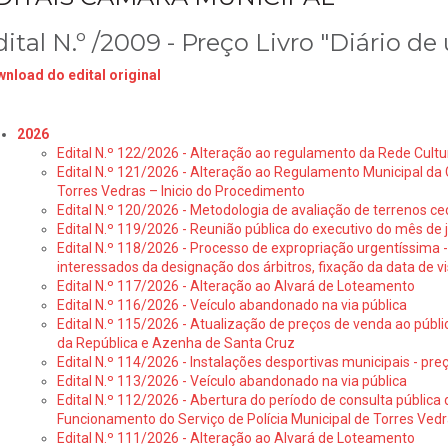
ital N.º /2009 - Preço Livro "Diário d
nload do edital original
2026
Edital N.º 122/2026 - Alteração ao regulamento da Rede Cultu
Edital N.º 121/2026 - Alteração ao Regulamento Municipal da 
Torres Vedras – Inicio do Procedimento
Edital N.º 120/2026 - Metodologia de avaliação de terrenos ce
Edital N.º 119/2026 - Reunião pública do executivo do mês de 
Edital N.º 118/2026 - Processo de expropriação urgentíssima -
interessados da designação dos árbitros, fixação da data de v
Edital N.º 117/2026 - Alteração ao Alvará de Loteamento
Edital N.º 116/2026 - Veículo abandonado na via pública
Edital N.º 115/2026 - Atualização de preços de venda ao públ
da República e Azenha de Santa Cruz
Edital N.º 114/2026 - Instalações desportivas municipais - preç
Edital N.º 113/2026 - Veículo abandonado na via pública
Edital N.º 112/2026 - Abertura do período de consulta públic
Funcionamento do Serviço de Polícia Municipal de Torres Ved
Edital N.º 111/2026 - Alteração ao Alvará de Loteamento