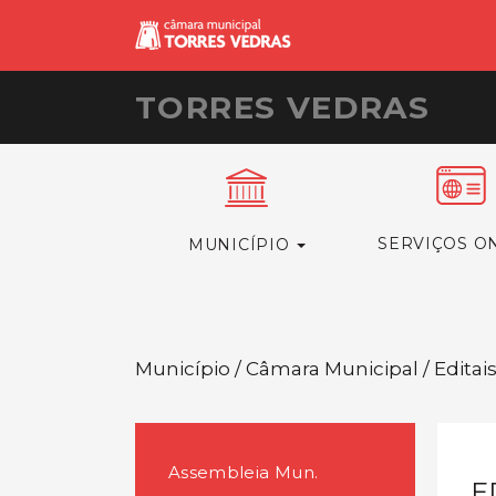
TORRES VEDRAS
SERVIÇOS O
MUNICÍPIO
Município / Câmara Municipal / Editai
Assembleia Mun.
E