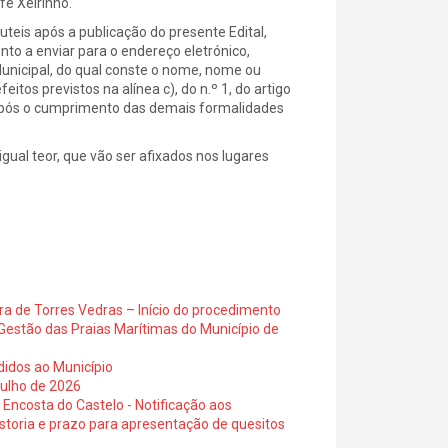
é Xeirinho.
eis após a publicação do presente Edital,
to a enviar para o endereço eletrónico,
nicipal, do qual conste o nome, nome ou
itos previstos na alínea c), do n.º 1, do artigo
e após o cumprimento das demais formalidades
gual teor, que vão ser afixados nos lugares
ra de Torres Vedras – Início do procedimento
Gestão das Praias Marítimas do Município de
didos ao Município
julho de 2026
 Encosta do Castelo - Notificação aos
istoria e prazo para apresentação de quesitos