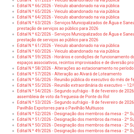
Edital N.º 67/2026 - Veículo abandonado na via pública
Edital N.º 66/2026 - Veículo abandonado na via pública
Edital N.º 65/2026 - Veiculo abandonado na via pública
Edital N.º 64/2026 - Veiculo abandonado na via pública
Edital N.º 63/2026 - Serviços Municipalizados de Água e Sane
prestação de serviços ao público para 2026
Edital N.º 62/2026 - Serviços Municipalizados de Água e Sane
prestação de serviços ao público para 2026
Edital N.º 61/2026 - Veiculo abandonado na via pública
Edital N.º 60/2026 - Veiculo abandonado na via pública
Edital N.º 59/2026 - Horários e condições de funcionamento d
espaços associativos, recintos improvisados e de diversão pro
Edital N.º 58/2026 - Alterações ao estacionamento no período 
Edital N.º 57/2026 - Alteração ao Alvará de Loteamento
Edital N.º 56/2026 - Reunião pública do executivo do mês de fe
Edital N.º 55/2026 - Reunião extraordinária do executivo – 1
Edital N.º 54/2026 - Segundo sufrágio - 8 de fevereiro de 202
assembleia de voto da freguesia de Ponte do Rol
Edital N.º 53/2026 - Segundo sufrágio - 8 de fevereiro de 202
Pavilhão Expotorres para o Pavilhão Multiusos
Edital N.º 52/2026 - Designação dos membros da mesa - 2º Su
Edital N.º 51/2026 - Designação dos membros da mesa - 2º S
Edital N.º 50/2026 - Designação dos membros da mesa - 2º Su
Edital N.º 49/2026 - Designação dos membros da mesa - 2º S