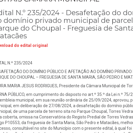
dital N.º 235/2024 - Desafetação do d
o domínio privado municipal de parcel
arque do Choupal - Freguesia de Santa
atacães
nload do edital original
TAL N.º 235/2024
AFETAÇÃO DO DOMÍNIO PÚBLICO E AFETAÇÃO AO DOMÍNIO PRIVADO 
QUE DO CHOUPAL – FREGUESIA DE SANTA MARIA, SÃO PEDRO E MA
RA MARIA JESUS RODRIGUES, Presidente da Câmara Municipal de Torr
NA PÚBLICO, em cumprimento do disposto no art.º 35.º da Lei n.º 75/20
embleia municipal, em sua reunião ordinária de 25/09/2024, aprovou, 
icipal, em deliberação de 27/08/2024, a desafetação do domínio públi
icipal, de uma parcela de terreno sita no Parque Choupal, Torres Vedr
a coberta, omissa na Conservatória do Registo Predial de Torres Vedras,
igo P10553, da freguesia de Santa Maria, São Pedro e Matacães, melhor
cesso, consultável no site do Município com o presente edital, à qual foi