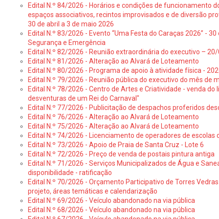
Edital N.º 84/2026 - Horários e condições de funcionamento d
espaços associativos, recintos improvisados e de diversão pro
30 de abril a 3 de maio 2026
Edital N.º 83/2026 - Evento “Uma Festa do Caraças 2026” - 30 
Segurança e Emergência
Edital N.º 82/2026 - Reunião extraordinária do executivo – 2
Edital N.º 81/2026 - Alteração ao Alvará de Loteamento
Edital N.º 80/2026 - Programa de apoio à atividade física - 202
Edital N.º 79/2026 - Reunião pública do executivo do mês de 
Edital N.º 78/2026 - Centro de Artes e Criatividade - venda do
desventuras de um Rei do Carnaval"
Edital N.º 77/2026 - Publicitação de despachos proferidos des
Edital N.º 76/2026 - Alteração ao Alvará de Loteamento
Edital N.º 75/2026 - Alteração ao Alvará de Loteamento
Edital N.º 74/2026 - Licenciamento de operadores de escolas 
Edital N.º 73/2026 - Apoio de Praia de Santa Cruz - Lote 6
Edital N.º 72/2026 - Preço de venda de postais pintura antiga
Edital N.º 71/2026 - Serviços Municipalizados de Água e Sane
disponibilidade - ratificação
Edital N.º 70/2026 - Orçamento Participativo de Torres Vedras 
projeto, áreas temáticas e calendarização
Edital N.º 69/2026 - Veículo abandonado na via pública
Edital N.º 68/2026 - Veículo abandonado na via pública