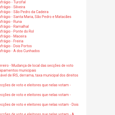
rágio - Turcifal
rágio - Silveira
frágio - São Pedro da Cadeira
frágio - Santa Maria, São Pedro e Matacães
frágio - Runa
frágio - Ramalhal
frágio - Ponte do Rol
frágio - Maceira
rágio - Freiria
rágio - Dois Portos
ufrágio - A dos Cunhados
ereiro - Mudança de local das secções de voto
quipamentos municipais
ável de IRS, derrama, taxa municipal dos direitos
ecções de voto e eleitores que nelas votam -
ecções de voto e eleitores que nelas votam -
ecções de voto e eleitores que nelas votam - Dois
ecções de voto e eleitores que nelas votam - A