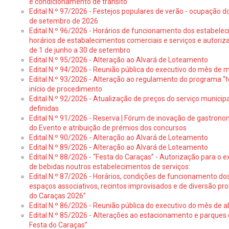
e condicionamento de trânsito
Edital N.º 97/2026 - Festejos populares de verão - ocupação do
de setembro de 2026
Edital N.º 96/2026 - Horários de funcionamento dos estabele
horários de estabalecimentos comerciais e serviços e autoriz
de 1 de junho a 30 de setembro
Edital N.º 95/2026 - Alteração ao Alvará de Loteamento
Edital N.º 94/2026 - Reunião pública do executivo do mês de 
Edital N.º 93/2026 - Alteração ao regulamento do programa “t
início de procedimento
Edital N.º 92/2026 - Atualização de preços do serviço municip
definidas
Edital N.º 91/2026 - Reserva | Fórum de inovação de gastronom
do Evento e atribuição de prémios dos concursos
Edital N.º 90/2026 - Alteração ao Alvará de Loteamento
Edital N.º 89/2026 - Alteração ao Alvará de Loteamento
Edital N.º 88/2026 - “Festa do Caraças” - Autorização para o 
de bebidas noutros estabelecimentos de serviços:
Edital N.º 87/2026 - Horários, condições de funcionamento do
espaços associativos, recintos improvisados e de diversão pr
do Caraças 2026”
Edital N.º 86/2026 - Reunião pública do executivo do mês de ab
Edital N.º 85/2026 - Alterações ao estacionamento e parque
Festa do Caraças”