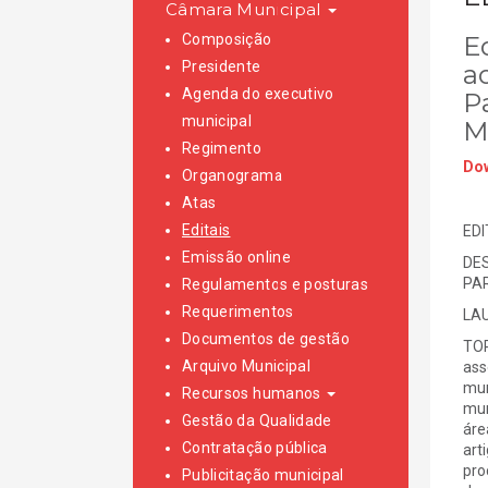
Câmara Municipal
Composição
E
Presidente
a
Agenda do executivo
P
municipal
M
Regimento
Dow
Organograma
Atas
Editais
EDI
Emissão online
DES
PAR
Regulamentos e posturas
Requerimentos
LAU
Documentos de gestão
TOR
Arquivo Municipal
ass
mun
Recursos humanos
mun
Gestão da Qualidade
áre
Contratação pública
art
pro
Publicitação municipal