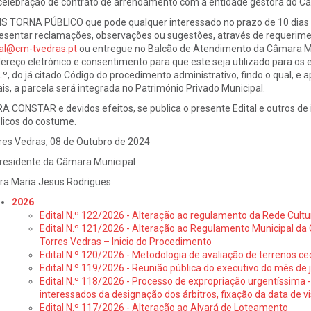
celebração de contrato de arrendamento com a entidade gestora do Caf
S TORNA PÚBLICO que pode qualquer interessado no prazo de 10 dias ut
esentar reclamações, observações ou sugestões, através de requerimen
al@cm-tvedras.pt
ou entregue no Balcão de Atendimento da Câmara Mu
ereço eletrónico e consentimento para que este seja utilizado para os efe
.º, do já citado Código do procedimento administrativo, findo o qual, 
ais, a parcela será integrada no Património Privado Municipal.
A CONSTAR e devidos efeitos, se publica o presente Edital e outros de i
licos do costume.
res Vedras, 08 de Outubro de 2024
residente da Câmara Municipal
ra Maria Jesus Rodrigues
2026
Edital N.º 122/2026 - Alteração ao regulamento da Rede Cultu
Edital N.º 121/2026 - Alteração ao Regulamento Municipal da 
Torres Vedras – Inicio do Procedimento
Edital N.º 120/2026 - Metodologia de avaliação de terrenos ce
Edital N.º 119/2026 - Reunião pública do executivo do mês de 
Edital N.º 118/2026 - Processo de expropriação urgentíssima -
interessados da designação dos árbitros, fixação da data de v
Edital N.º 117/2026 - Alteração ao Alvará de Loteamento