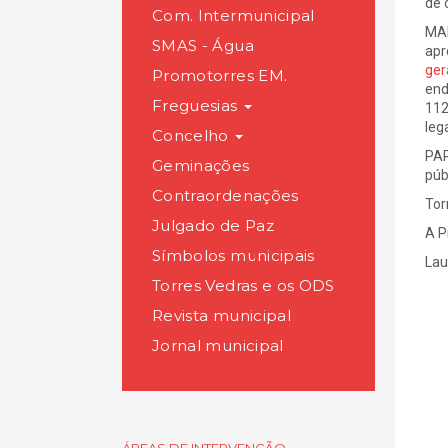
de 
Com. Intermunicipal
MAI
SMAS - Água
apr
ger
Promotorres EM.
end
Freguesias
112
leg
Concelho
PAR
Geminações
púb
Contraordenações
Tor
Julgado de Paz
A P
Símbolos municipais
Lau
Torres Vedras e os ODS
Revista municipal
Jornal municipal