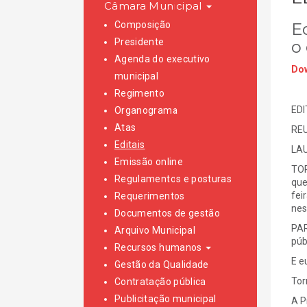
Câmara Municipal
Composição
E
Presidente
o 
Agenda do executivo
Dow
municipal
Regimento
EDI
Organograma
Atas
REU
Editais
LAU
Emissão online
TOR
Regulamentos e posturas
que
fei
Requerimentos
nes
Documentos de gestão
PAR
Arquivo Municipal
púb
Recursos humanos
E e
Gestão da Qualidade
Tor
Contratação pública
Publicitação municipal
A P