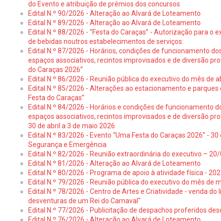
do Evento e atribuição de prémios dos concursos
Edital N.º 90/2026 - Alteração ao Alvará de Loteamento
Edital N.º 89/2026 - Alteração ao Alvará de Loteamento
Edital N.º 88/2026 - “Festa do Caraças” - Autorização para o 
de bebidas noutros estabelecimentos de serviços:
Edital N.º 87/2026 - Horários, condições de funcionamento do
espaços associativos, recintos improvisados e de diversão pr
do Caraças 2026”
Edital N.º 86/2026 - Reunião pública do executivo do mês de ab
Edital N.º 85/2026 - Alterações ao estacionamento e parque
Festa do Caraças”
Edital N.º 84/2026 - Horários e condições de funcionamento d
espaços associativos, recintos improvisados e de diversão pro
30 de abril a 3 de maio 2026
Edital N.º 83/2026 - Evento “Uma Festa do Caraças 2026” - 30 
Segurança e Emergência
Edital N.º 82/2026 - Reunião extraordinária do executivo – 2
Edital N.º 81/2026 - Alteração ao Alvará de Loteamento
Edital N.º 80/2026 - Programa de apoio à atividade física - 202
Edital N.º 79/2026 - Reunião pública do executivo do mês de 
Edital N.º 78/2026 - Centro de Artes e Criatividade - venda do
desventuras de um Rei do Carnaval"
Edital N.º 77/2026 - Publicitação de despachos proferidos des
Edital N.º 76/2026 - Alteração ao Alvará de Loteamento