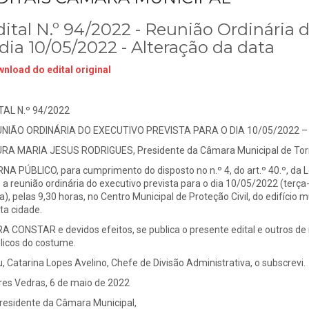
dital N.º 94/2022 - Reunião Ordinária 
dia 10/05/2022 - Alteração da data
nload do edital original
TAL N.º 94/2022
NIÃO ORDINÁRIA DO EXECUTIVO PREVISTA PARA O DIA 10/05/2022 
RA MARIA JESUS RODRIGUES, Presidente da Câmara Municipal de Torr
NA PÚBLICO, para cumprimento do disposto no n.º 4, do art.º 40.º, da Le
 a reunião ordinária do executivo prevista para o dia 10/05/2022 (terça-f
ra), pelas 9,30 horas, no Centro Municipal de Proteção Civil, do edifício 
ta cidade.
A CONSTAR e devidos efeitos, se publica o presente edital e outros de i
licos do costume.
u, Catarina Lopes Avelino, Chefe de Divisão Administrativa, o subscrevi.
res Vedras, 6 de maio de 2022
residente da Câmara Municipal,