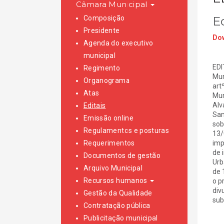
Câmara Municipal
Composição
E
Presidente
Dow
Agenda do executivo
municipal
EDI
Regimento
Mun
Organograma
art
Atas
Mun
Alv
Editais
San
Emissão online
sob
Regulamentos e posturas
13/
Requerimentos
imp
de 
Documentos de gestão
Urb
Arquivo Municipal
de 
Recursos humanos
o p
div
Gestão da Qualidade
sub
Contratação pública
Publicitação municipal