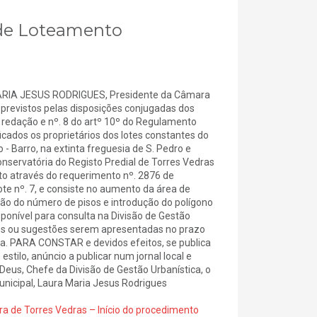
á de Loteamento
IA JESUS RODRIGUES, Presidente da Câmara
previstos pelas disposições conjugadas dos
l redação e nº. 8 do artº 10º do Regulamento
icados os proprietários dos lotes constantes do
- Barro, na extinta freguesia de S. Pedro e
Conservatória do Registo Predial de Torres Vedras
nto através do requerimento nº. 2876 de
te nº. 7, e consiste no aumento da área de
o do número de pisos e introdução do polígono
onível para consulta na Divisão de Gestão
es ou sugestões serem apresentadas no prazo
mara. PARA CONSTAR e devidos efeitos, se publica
estilo, anúncio a publicar num jornal local e
 Deus, Chefe da Divisão de Gestão Urbanística, o
nicipal, Laura Maria Jesus Rodrigues
ra de Torres Vedras – Início do procedimento