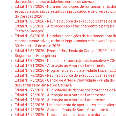
de bebidas noutros estabelecimentos de serviços:
Edital N.º 87/2026 - Horários, condições de funcionamento do
espaços associativos, recintos improvisados e de diversão pr
do Caraças 2026”
Edital N.º 86/2026 - Reunião pública do executivo do mês de ab
Edital N.º 85/2026 - Alterações ao estacionamento e parque
Festa do Caraças”
Edital N.º 84/2026 - Horários e condições de funcionamento d
espaços associativos, recintos improvisados e de diversão pro
30 de abril a 3 de maio 2026
Edital N.º 83/2026 - Evento “Uma Festa do Caraças 2026” - 30 
Segurança e Emergência
Edital N.º 82/2026 - Reunião extraordinária do executivo – 2
Edital N.º 81/2026 - Alteração ao Alvará de Loteamento
Edital N.º 80/2026 - Programa de apoio à atividade física - 202
Edital N.º 79/2026 - Reunião pública do executivo do mês de 
Edital N.º 78/2026 - Centro de Artes e Criatividade - venda do
desventuras de um Rei do Carnaval"
Edital N.º 77/2026 - Publicitação de despachos proferidos des
Edital N.º 76/2026 - Alteração ao Alvará de Loteamento
Edital N.º 75/2026 - Alteração ao Alvará de Loteamento
Edital N.º 74/2026 - Licenciamento de operadores de escolas 
Edital N.º 73/2026 - Apoio de Praia de Santa Cruz - Lote 6
Edital N.º 72/2026 - Preço de venda de postais pintura antiga