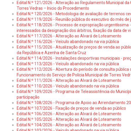
Edital N.º 121/2026 - Alteração ao Regulamento Municipal da 
Torres Vedras – Inicio do Procedimento
Edital N.º 120/2026 - Metodologia de avaliação de terrenos ce
Edital N.º 119/2026 - Reunião pública do executivo do mês de 
Edital N.º 118/2026 - Processo de expropriação urgentíssima -
interessados da designação dos árbitros, fixação da data de v
Edital N.º 117/2026 - Alteração ao Alvará de Loteamento
Edital N.º 116/2026 - Veículo abandonado na via pública
Edital N.º 115/2026 - Atualização de preços de venda ao públ
da República e Azenha de Santa Cruz
Edital N.º 114/2026 - Instalações desportivas municipais - preç
Edital N.º 113/2026 - Veículo abandonado na via pública
Edital N.º 112/2026 - Abertura do período de consulta públic
Funcionamento do Serviço de Polícia Municipal de Torres Ved
Edital N.º 111/2026 - Alteração ao Alvará de Loteamento
Edital N.º 110/2026 - Veículo abandonado na via pública
Edital N.º 109/2026 - Programa de Teleassistência do Municíp
participação
Edital N.º 108/2026 - Programa de Apoio ao Arrendamento 2
Edital N.º 107/2026 - Fixação de preços de venda ao público
Edital N.º 106/2026 - Alteração ao Alvará de Loteamento
Edital N.º 105/2026 - Alteração ao Alvará de Loteamento
Edital N.º 104/2026 - Alteração ao Alvará de Loteamento
Edital N.º 103/2026 - Veículo abandonado na via pública