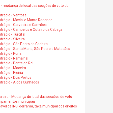
6 - mudança de local das secções de voto do
frágio - Ventosa
ufrágio - Maxial e Monte Redondo
frágio - Carvoeira e Carmões
ufrágio - Campelos e Outeiro da Cabeça
rágio - Turcifal
rágio - Silveira
frágio - São Pedro da Cadeira
frágio - Santa Maria, São Pedro e Matacães
frágio - Runa
frágio - Ramalhal
frágio - Ponte do Rol
frágio - Maceira
rágio - Freiria
rágio - Dois Portos
ufrágio - A dos Cunhados
ereiro - Mudança de local das secções de voto
quipamentos municipais
ável de IRS, derrama, taxa municipal dos direitos