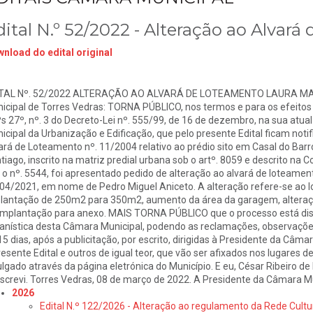
dital N.º 52/2022 - Alteração ao Alvar
nload do edital original
TAL Nº. 52/2022 ALTERAÇÃO AO ALVARÁ DE LOTEAMENTO LAURA MAR
icipal de Torres Vedras: TORNA PÚBLICO, nos termos e para os efeitos 
ºs 27º, nº. 3 do Decreto-Lei nº. 555/99, de 16 de dezembro, na sua atua
icipal da Urbanização e Edificação, que pelo presente Edital ficam notif
ará de Loteamento nº. 11/2004 relativo ao prédio sito em Casal do Barro 
tiago, inscrito na matriz predial urbana sob o artº. 8059 e descrito na 
 o nº. 5544, foi apresentado pedido de alteração ao alvará de loteame
04/2021, em nome de Pedro Miguel Aniceto. A alteração refere-se ao lo
lantação de 250m2 para 350m2, aumento da área da garagem, alteraçã
implantação para anexo. MAIS TORNA PÚBLICO que o processo está disp
anística desta Câmara Municipal, podendo as reclamações, observaçõ
15 dias, após a publicitação, por escrito, dirigidas à Presidente da Câ
resente Edital e outros de igual teor, que vão ser afixados nos lugares de 
ulgado através da página eletrónica do Município. E eu, César Ribeiro de
screvi. Torres Vedras, 08 de março de 2022. A Presidente da Câmara Mu
2026
Edital N.º 122/2026 - Alteração ao regulamento da Rede Cultu