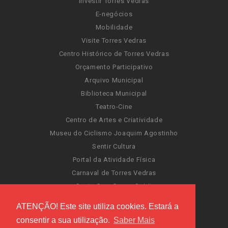
Investir Torres Vedras
E-negócios
Mobilidade
Visite Torres Vedras
Centro Histórico de Torres Vedras
Orçamento Participativo
Arquivo Municipal
Biblioteca Municipal
Teatro-Cine
Centro de Artes e Criatividade
Museu do Ciclismo Joaquim Agostinho
Sentir Cultura
Portal da Atividade Física
Carnaval de Torres Vedras
Santa Cruz Ocean Spirit
Novas Invasões
ATENÇÃO! Este site utiliza cookies. Estará a
Festas de Torres Vedras
consentir a sua utilização.
Saber Mais