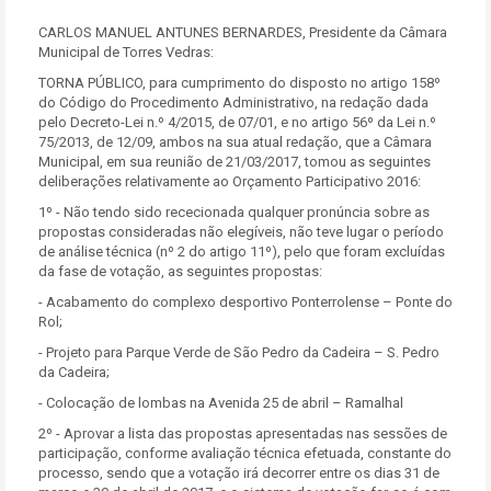
CARLOS MANUEL ANTUNES BERNARDES, Presidente da Câmara
Municipal de Torres Vedras:
TORNA PÚBLICO, para cumprimento do disposto no artigo 158º
do Código do Procedimento Administrativo, na redação dada
pelo Decreto-Lei n.º 4/2015, de 07/01, e no artigo 56º da Lei n.º
75/2013, de 12/09, ambos na sua atual redação, que a Câmara
Municipal, em sua reunião de 21/03/2017, tomou as seguintes
deliberações relativamente ao Orçamento Participativo 2016:
1º - Não tendo sido rececionada qualquer pronúncia sobre as
propostas consideradas não elegíveis, não teve lugar o período
de análise técnica (nº 2 do artigo 11º), pelo que foram excluídas
da fase de votação, as seguintes propostas:
- Acabamento do complexo desportivo Ponterrolense – Ponte do
Rol;
- Projeto para Parque Verde de São Pedro da Cadeira – S. Pedro
da Cadeira;
- Colocação de lombas na Avenida 25 de abril – Ramalhal
2º - Aprovar a lista das propostas apresentadas nas sessões de
participação, conforme avaliação técnica efetuada, constante do
processo, sendo que a votação irá decorrer entre os dias 31 de