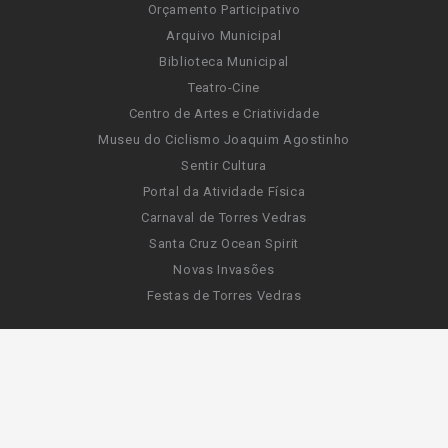
Orçamento Participativo
Arquivo Municipal
Biblioteca Municipal
Teatro-Cine
Centro de Artes e Criatividade
Museu do Ciclismo Joaquim Agostinho
Sentir Cultura
Portal da Atividade Física
Carnaval de Torres Vedras
Santa Cruz Ocean Spirit
Novas Invasões
Festas de Torres Vedras