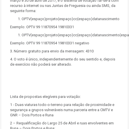
março e 30 de abril de 2017, e o sistema de votação far-se-á com
recurso à internet ou nas Juntas de Freguesia ou ainda SMS, da
seguinte forma:
OPTV(espaço)projeto(espaço)cc(espaço)datanascimento
Exemplo: OPTV 99 11870954 19810331
OPTV(espaço)projeto(espaço)cc(espaço)datanascimento(espa
Exemplo: OPTV 99 11870954 19810331 negativo
3. Número gratuito para envio da mensagem: 4310
4. O voto é único, independentemente do seu sentido e, depois
de exercício não poderá ser alterado.
Lista de propostas elegíveis para votação:
1 - Duas viaturas todo-o-terreno para relação de proximidade e
segurança a grupos vulneráveis numa parceria entre a CMTV e
GNR – Dois Portos e Runa
2 – Requalificação do Largo 25 de Abril e ruas envolventes em
Runa – Dois Portos e Runa;