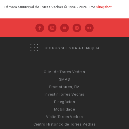
Câmara Municipal de Torres Vedras © 1996 - 2026 · Por
Slingshot
OUTROS SITES DA AUTARQUIA
C. M. de Torres Vedras
SMAS
Promotorres, EM
Investir Torres Vedras
E-negócios
Mobilidade
Visite Torres Vedras
Centro Histórico de Torres Vedras