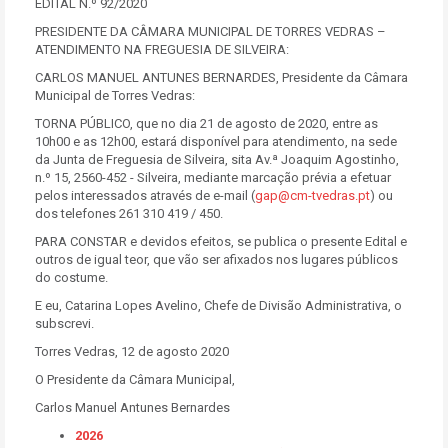
EDITAL N.º 92/2020
PRESIDENTE DA CÂMARA MUNICIPAL DE TORRES VEDRAS –
ATENDIMENTO NA FREGUESIA DE SILVEIRA:
CARLOS MANUEL ANTUNES BERNARDES, Presidente da Câmara
Municipal de Torres Vedras:
TORNA PÚBLICO, que no dia 21 de agosto de 2020, entre as
10h00 e as 12h00, estará disponível para atendimento, na sede
da Junta de Freguesia de Silveira, sita Av.ª Joaquim Agostinho,
n.º 15, 2560-452 - Silveira, mediante marcação prévia a efetuar
pelos interessados através de e-mail (
gap@cm-tvedras.pt
) ou
dos telefones 261 310 419 / 450.
PARA CONSTAR e devidos efeitos, se publica o presente Edital e
outros de igual teor, que vão ser afixados nos lugares públicos
do costume.
E eu, Catarina Lopes Avelino, Chefe de Divisão Administrativa, o
subscrevi.
Torres Vedras, 12 de agosto 2020
O Presidente da Câmara Municipal,
Carlos Manuel Antunes Bernardes
2026