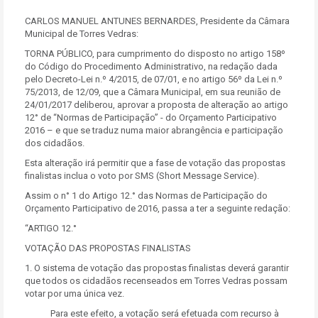
CARLOS MANUEL ANTUNES BERNARDES, Presidente da Câmara
Municipal de Torres Vedras:
TORNA PÚBLICO, para cumprimento do disposto no artigo 158º
do Código do Procedimento Administrativo, na redação dada
pelo Decreto-Lei n.º 4/2015, de 07/01, e no artigo 56º da Lei n.º
75/2013, de 12/09, que a Câmara Municipal, em sua reunião de
24/01/2017 deliberou, aprovar a proposta de alteração ao artigo
12° de “Normas de Participação” - do Orçamento Participativo
2016 – e que se traduz numa maior abrangência e participação
dos cidadãos.
Esta alteração irá permitir que a fase de votação das propostas
finalistas inclua o voto por SMS (Short Message Service).
Assim o n° 1 do Artigo 12.° das Normas de Participação do
Orçamento Participativo de 2016, passa a ter a seguinte redação:
“ARTIGO 12.°
VOTAÇÃO DAS PROPOSTAS FINALISTAS
1. O sistema de votação das propostas finalistas deverá garantir
que todos os cidadãos recenseados em Torres Vedras possam
votar por uma única vez.
Para este efeito, a votação será efetuada com recurso à