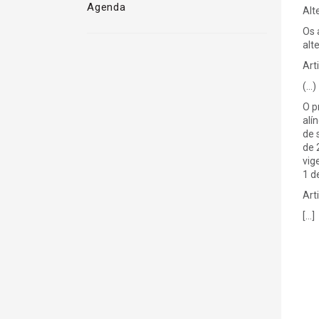
Agenda
Alt
Os 
alt
Art
(…)
O p
alí
de 
de 
vig
1 d
Art
[…]