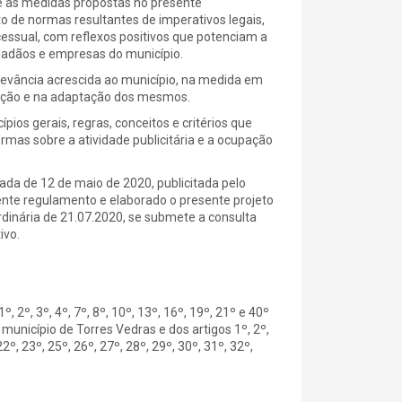
e as medidas propostas no presente
 de normas resultantes de imperativos legais,
cessual, com reflexos positivos que potenciam a
dadãos e empresas do município.
levância acrescida ao município, na medida em
tação e na adaptação dos mesmos.
ios gerais, regras, conceitos e critérios que
as sobre a atividade publicitária e a ocupação
ada de 12 de maio de 2020, publicitada pelo
ente regulamento e elaborado o presente projeto
dinária de 21.07.2020, se submete a consulta
ivo.
2º, 3º, 4º, 7º, 8º, 10º, 13º, 16º, 19º, 21º e 40º
unicípio de Torres Vedras e dos artigos 1º, 2º,
 22º, 23º, 25º, 26º, 27º, 28º, 29º, 30º, 31º, 32º,