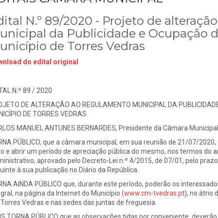
dital N.º 89/2020 - Projeto de alteraç
unicipal da Publicidade e Ocupação d
unicípio de Torres Vedras
nload do edital original
TAL N.º 89 / 2020
OJETO DE ALTERAÇÃO AO REGULAMENTO MUNICIPAL DA PUBLICIDAD
ICÍPIO DE TORRES VEDRAS
LOS MANUEL ANTUNES BERNARDES, Presidente da Câmara Municipal d
NA PÚBLICO, que a câmara municipal, em sua reunião de 21/07/2020, 
ulo e abrir um período de apreciação pública do mesmo, nos termos do a
inistrativo, aprovado pelo Decreto-Lei n.º 4/2015, de 07/01, pelo prazo 
uinte à sua publicação no Diário da República.
NA AINDA PÚBLICO que, durante este período, poderão os interessados
egral, na página da Internet do Município (
www.cm-tvedras.pt
), no átrio
Torres Vedras e nas sedes das juntas de freguesia.
S TORNA PÚBLICO que as observações tidas por conveniente, deverão s