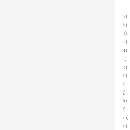
a) 
b) 
c) 
d) 
e) 
f) 
g) 
h) 
i) 
j) 
k) 
l) 
m) 
n)