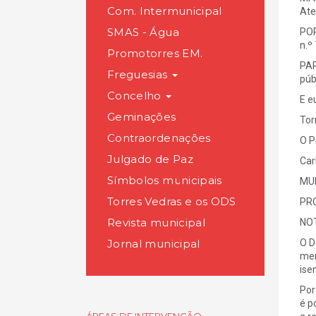
Com. Intermunicipal
Ate
SMAS - Água
POR
n.º
Promotorres EM.
PAR
Freguesias
púb
Concelho
E e
Geminações
Tor
Contraordenações
O P
Julgado de Paz
Car
Símbolos municipais
MUN
Torres Vedras e os ODS
PR
Revista municipal
NOT
Jornal municipal
O D
men
ise
Por
é p