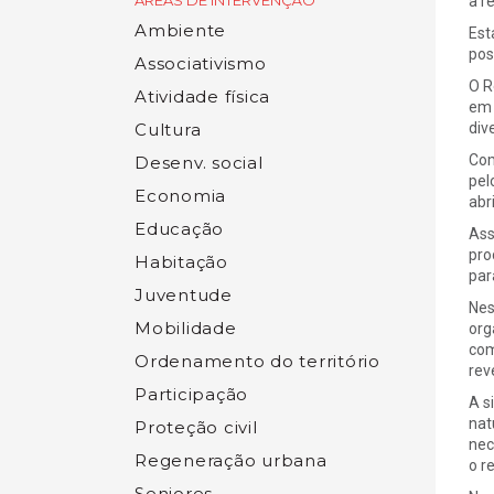
ÁREAS DE INTERVENÇÃO
a r
Ambiente
Est
pos
Associativismo
O R
Atividade física
em 
Cultura
div
Com
Desenv. social
pel
Economia
abr
Educação
Ass
pro
Habitação
par
Juventude
Nes
Mobilidade
org
com
Ordenamento do território
rev
Participação
A s
nat
Proteção civil
nec
Regeneração urbana
o r
Seniores