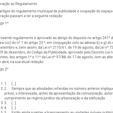
eração ao Regulamento
artigos do regulamento municipal de publicidade e ocupação do espaço 
eração passam a ter a seguinte redação:
igo 1º
resente regulamento é aprovado ao abrigo do disposto no artigo 241º d
nea ccc) do nº 1 do artigo 33.º, em conjugação com as alíneas b) e g) do 
setembro e, bem assim, da Lei nº 2110/61, de 19 de agosto, da Lei nº 7
29 de dezembro, do Código da Publicidade, aprovado pelo Decreto-Lei n
entes, dos artigos 1º e 11º da Lei nº 97/88, de 17 de agosto, com as alt
e abril, na sua atual redação.
igo 2º
1. […]
2. Sempre que as atividades referidas no número anterior impliquem
prévio, o interessado, antes da apresentação da comunicação, autor
cumprimento ao regime jurídico da urbanização e da edificação.
3. […].
4. […].
5. Estão ainda sujeitas a licenciamento as unidades móveis public