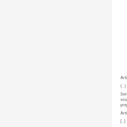
Art
(…)
Sem
ocu
pre
Art
[…]