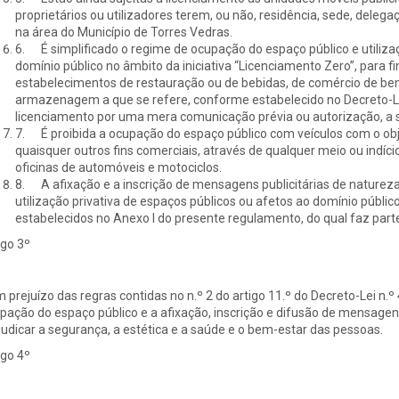
proprietários ou utilizadores terem, ou não, residência, sede, dele
na área do Município de Torres Vedras.
6. É simplificado o regime de ocupação do espaço público e utilizaç
domínio público no âmbito da iniciativa “Licenciamento Zero”, para
estabelecimentos de restauração ou de bebidas, de comércio de ben
armazenagem a que se refere, conforme estabelecido no Decreto-Lei 
licenciamento por uma mera comunicação prévia ou autorização, a
7. É proibida a ocupação do espaço público com veículos com o obj
quaisquer outros fins comerciais, através de qualquer meio ou indício,
oficinas de automóveis e motociclos.
8. A afixação e a inscrição de mensagens publicitárias de natureza
utilização privativa de espaços públicos ou afetos ao domínio públic
estabelecidos no Anexo I do presente regulamento, do qual faz parte
igo 3º
 prejuízo das regras contidas no n.º 2 do artigo 11.º do Decreto-Lei n.º 
pação do espaço público e a afixação, inscrição e difusão de mensagen
judicar a segurança, a estética e a saúde e o bem-estar das pessoas.
igo 4º