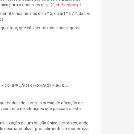
rónico para o endereço
geral@cm-tvedras.pt
.
uta, nos termos do n.º 3, do art.º 57.º, da Lei
os.
gual teor, que vão ser afixados nos lugares
E E OCUPAÇÃO DO ESPAÇO PÚBLICO
 ao modelo de controlo prévio de afixação de
m conjunto de situações que passam a estar
nibilização de um balcão único eletrónico, onde
o de desmaterializar procedimentos e modernizar