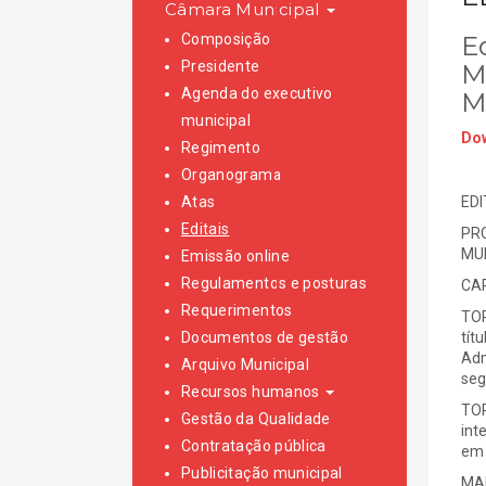
Câmara Municipal
Composição
E
Presidente
M
Agenda do executivo
M
municipal
Dow
Regimento
Organograma
Atas
EDI
Editais
PR
MUN
Emissão online
Regulamentos e posturas
CAR
Requerimentos
TOR
Documentos de gestão
tít
Adm
Arquivo Municipal
seg
Recursos humanos
TOR
Gestão da Qualidade
int
Contratação pública
em 
Publicitação municipal
MAI