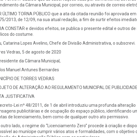
ndimento da Câmara Municipal, por correio, ou através de correio elet
 ÚLTIMO TORNA PÚBLICO que a ata da citada reunião foi aprovada em min
 75/2013, de 12/09, na sua atual redação, a fim de surtir efeitos imediat
A CONSTAR e devidos efeitos, se publica o presente edital e outros de i
licos do costume.
u, Catarina Lopes Avelino, Chefe de Divisão Administrativa, o subscrevi.
res Vedras, 5 de agosto de 2020
residente da Câmara Municipal,
los Manuel Antunes Bernardes
ICÍPIO DE TORRES VEDRAS
OJETO DE ALTERAÇÃO AO REGULAMENTO MUNICIPAL DE PUBLICIDAD
A JUSTIFICATIVA
ecreto-Lei nº 48/2011, de 1 de abril introduziu uma profunda alteração
sagens publicitárias e de ocupação do espaço público, identificando u
ntas de licenciamento, bem como de qualquer outro ato permissivo.
 outro lado, o regime do “Licenciamento Zero” procede à criação e dispo
ossível ao munícipe cumprir vários atos e formalidades, com o objetiv