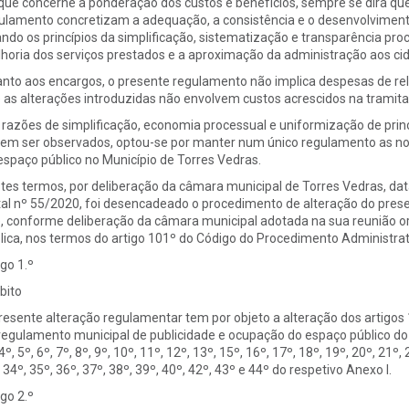
que concerne à ponderação dos custos e benefícios, sempre se dirá qu
ulamento concretizam a adequação, a consistência e o desenvolvimento
ando os princípios da simplificação, sistematização e transparência pro
horia dos serviços prestados e a aproximação da administração aos ci
nto aos encargos, o presente regulamento não implica despesas de re
 as alterações introduzidas não envolvem custos acrescidos na trami
 razões de simplificação, economia processual e uniformização de princíp
em ser observados, optou-se por manter num único regulamento as norm
espaço público no Município de Torres Vedras.
tes termos, por deliberação da câmara municipal de Torres Vedras, dat
tal nº 55/2020, foi desencadeado o procedimento de alteração do pres
, conforme deliberação da câmara municipal adotada na sua reunião or
lica, nos termos do artigo 101º do Código do Procedimento Administrat
igo 1.º
ito
resente alteração regulamentar tem por objeto a alteração dos artigos 1º, 
regulamento municipal de publicidade e ocupação do espaço público do m
4º, 5º, 6º, 7º, 8º, 9º, 10º, 11º, 12º, 13º, 15º, 16º, 17º, 18º, 19º, 20º, 21º,
 34º, 35º, 36º, 37º, 38º, 39º, 40º, 42º, 43º e 44º do respetivo Anexo I.
igo 2.º