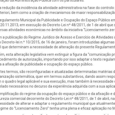
elação da Administração Pública com os particulares.
a redução da incidência da atividade administrativa na fase do controlo 
teriori, bem como a criação de mecanismos de maior responsabilização
egulamento Municipal da Publicidade e Ocupação do Espaço Público em 
20.11.2013, em execução do Decreto-Lei nº 48/2011, de 1 de abril que s
ersas atividades económicas no âmbito da iniciativa “Licenciamento zer
 a publicação do Regime Jurídico de Acesso e Exercício de Atividades
o Decreto-lei n.º 10/2015, de 16 de janeiro, foram introduzidas algumas
il que determinam a necessidade de alteração do presente Regulament
im, esta alteração legislativa vem extinguir a figura da “comunicação p
cedimento de autorização, importando por isso adaptar o texto regul
a a afixação de publicidade e ocupação do espaço público.
tes termos, são reconfiguradas e atualizadas determinadas matérias 
anização sistemática, quer em termos substantivos, dando assim respo
 o quadro legal aplicável e sua execução, mas também à necessidade
elado necessários no decurso da experiência adquirida com a sua aplic
implificação do regime da ocupação do espaço público e da afixação e d
ureza comercial decorrente do Decreto-Lei nº 48/2011, de 1 de abril, na 
essidade de alterar e adaptar o regulamento municipal que atualmente
egime do “Licenciamento Zero” tenha uma plena e eficaz aplicação no M