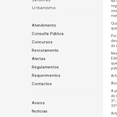
No 
reg
Urbanismo
vis
mel
Qua
Atendimento
que
Consulta Pública
Por
dev
Concursos
do 
Recrutamento
Nes
Edi
Alertas
que
Regulamentos
púb
Requerimentos
Art
Âmb
Contactos
A p
do 
3º, 
Avisos
33º
Notícias
Art