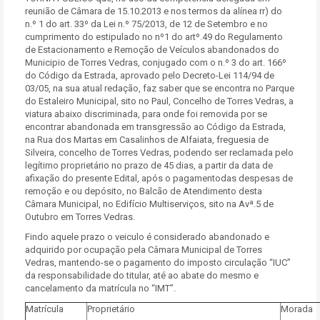
reunião de Câmara de 15.10.2013 e nos termos da alínea rr) do
n.º 1 do art. 33º da Lei n.º 75/2013, de 12 de Setembro e no
cumprimento do estipulado no nº1 do artº.49 do Regulamento
de Estacionamento e Remoção de Veículos abandonados do
Municipio de Torres Vedras, conjugado com o n.º 3 do art. 166º
do Código da Estrada, aprovado pelo Decreto-Lei 114/94 de
03/05, na sua atual redação, faz saber que se encontra no Parque
do Estaleiro Municipal, sito no Paul, Concelho de Torres Vedras, a
viatura abaixo discriminada, para onde foi removida por se
encontrar abandonada em transgressão ao Código da Estrada,
na Rua dos Martas em Casalinhos de Alfaiata, freguesia de
Silveira, concelho de Torres Vedras, podendo ser reclamada pelo
legítimo proprietário no prazo de 45 dias, a partir da data de
afixação do presente Edital, após o pagamentodas despesas de
remoção e ou depósito, no Balcão de Atendimento desta
Câmara Municipal, no Edifício Multiserviços, sito na Avª.5 de
Outubro em Torres Vedras.
Findo aquele prazo o veiculo é considerado abandonado e
adquirido por ocupação pela Câmara Municipal de Torres
Vedras, mantendo-se o pagamento do imposto circulação “IUC”
da responsabilidade do titular, até ao abate do mesmo e
cancelamento da matrícula no “IMT”.
Matrícula
Proprietário
Morada