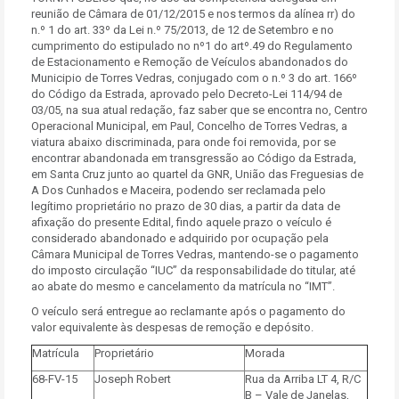
reunião de Câmara de 01/12/2015 e nos termos da alínea rr) do
n.º 1 do art. 33º da Lei n.º 75/2013, de 12 de Setembro e no
cumprimento do estipulado no nº1 do artº.49 do Regulamento
de Estacionamento e Remoção de Veículos abandonados do
Municipio de Torres Vedras, conjugado com o n.º 3 do art. 166º
do Código da Estrada, aprovado pelo Decreto-Lei 114/94 de
03/05, na sua atual redação, faz saber que se encontra no, Centro
Operacional Municipal, em Paul, Concelho de Torres Vedras, a
viatura abaixo discriminada, para onde foi removida, por se
encontrar abandonada em transgressão ao Código da Estrada,
em Santa Cruz junto ao quartel da GNR, União das Freguesias de
A Dos Cunhados e Maceira, podendo ser reclamada pelo
legítimo proprietário no prazo de 30 dias, a partir da data de
afixação do presente Edital, findo aquele prazo o veículo é
considerado abandonado e adquirido por ocupação pela
Câmara Municipal de Torres Vedras, mantendo-se o pagamento
do imposto circulação “IUC” da responsabilidade do titular, até
ao abate do mesmo e cancelamento da matrícula no “IMT”.
O veículo será entregue ao reclamante após o pagamento do
valor equivalente às despesas de remoção e depósito.
Matrícula
Proprietário
Morada
68-FV-15
Joseph Robert
Rua da Arriba LT 4, R/C
B – Vale de Janelas,