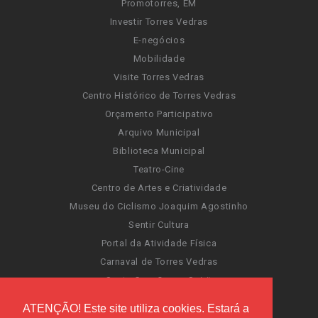
Promotorres, EM
Investir Torres Vedras
E-negócios
Mobilidade
Visite Torres Vedras
Centro Histórico de Torres Vedras
Orçamento Participativo
Arquivo Municipal
Biblioteca Municipal
Teatro-Cine
Centro de Artes e Criatividade
Museu do Ciclismo Joaquim Agostinho
Sentir Cultura
Portal da Atividade Física
Carnaval de Torres Vedras
Santa Cruz Ocean Spirit
Novas Invasões
ATENÇÃO! Este site utiliza cookies. Estará a
Festas de Torres Vedras