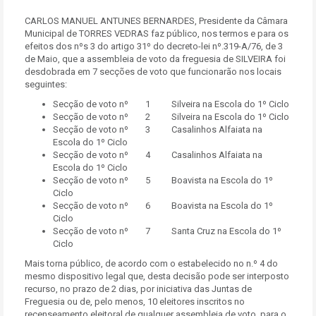
CARLOS MANUEL ANTUNES BERNARDES, Presidente da Câmara
Municipal de TORRES VEDRAS faz público, nos termos e para os
efeitos dos nºs 3 do artigo 31º do decreto-lei nº.319-A/76, de 3
de Maio, que a assembleia de voto da freguesia de SILVEIRA foi
desdobrada em 7 secções de voto que funcionarão nos locais
seguintes:
Secção de voto nº 1 Silveira na Escola do 1º Ciclo
Secção de voto nº 2 Silveira na Escola do 1º Ciclo
Secção de voto nº 3 Casalinhos Alfaiata na
Escola do 1º Ciclo
Secção de voto nº 4 Casalinhos Alfaiata na
Escola do 1º Ciclo
Secção de voto nº 5 Boavista na Escola do 1º
Ciclo
Secção de voto nº 6 Boavista na Escola do 1º
Ciclo
Secção de voto nº 7 Santa Cruz na Escola do 1º
Ciclo
Mais torna público, de acordo com o estabelecido no n.º 4 do
mesmo dispositivo legal que, desta decisão pode ser interposto
recurso, no prazo de 2 dias, por iniciativa das Juntas de
Freguesia ou de, pelo menos, 10 eleitores inscritos no
recenseamento eleitoral de qualquer assembleia de voto, para o