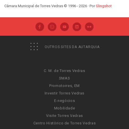
Câmara Municipal de Torres Vedras © 1996 - 2026 · Por
Slingshot
OUTROS SITES DA AUTARQUIA
C. M. de Torres Vedras
SMAS
Promotorres, EM
Investir Torres Vedras
E-negócios
Mobilidade
Visite Torres Vedras
Centro Histórico de Torres Vedras