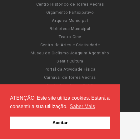
Centro Histórico de Torres Vedras
Orçamento Participativo
Arquivo Municipal
Biblioteca Municipal
Teatro-Cine
Centro de Artes e Criatividade
Museu do Ciclismo Joaquim Agostinho
Sentir Cultura
Portal da Atividade Física
Carnaval de Torres Vedras
Santa Cruz Ocean Spirit
Novas Invasões
ATENÇÃO! Este site utiliza cookies. Estará a
Festas de Torres Vedras
consentir a sua utilização.
Saber Mais
Aceitar