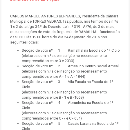
CARLOS MANUEL ANTUNES BERNARDES, Presidente da Câmara
Municipal de TORRES VEDRAS, faz público, nos termos dos n.ºs
1 e 2 do artigo 34.º do Decreto-Lei n.º 319 - A/76, de 3 de maio,
que as secções de voto da freguesia de RAMALHAL funcionarão
das 08.00 às 19.00 horas do dia 24 de janeiro de 2016 nos
seguintes locais:
Secção de voto nº 1 Ramalhal na Escola do 1º Ciclo
(eleitores com n.ºs de inscrição no recenseamento
compreendidos entre 3 e 2030)
Secção de voto nº 2 Ameal no Centro Social Ameal
(eleitores com n.ºs de inscrição no recenseamento
compreendidos entre A - 1 e A - 1844)
Secção de voto nº 3 Vila Facaia na Escola do 1º
Ciclo
(eleitores com n.ºs de inscrição no recenseamento
compreendidos entre B - 1 e B -1069)
Secção de voto nº 4 Abrunheira na Escola do 1º
Ciclo
(eleitores com n.ºs de inscrição no recenseamento
compreendidos entre C -7 e C - 654)
Secção de voto nº 5 Casais Larana na Escola do 1º
Ciclo