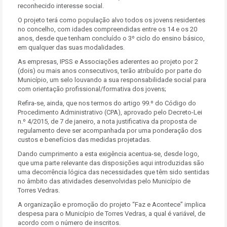
reconhecido interesse social.
O projeto terá como população alvo todos os jovens residentes
no concelho, com idades compreendidas entre os 14 e os 20
anos, desde que tenham concluído o 3º ciclo do ensino básico,
em qualquer das suas modalidades.
As empresas, IPSS e Associações aderentes ao projeto por 2
(dois) ou mais anos consecutivos, terão atribuído por parte do
Município, um selo louvando a sua responsabilidade social para
com orientação profissional/formativa dos jovens;
Refira-se, ainda, que nos termos do artigo 99.º do Código do
Procedimento Administrativo (CPA), aprovado pelo Decreto-Lei
n.º 4/2015, de 7 de janeiro, a nota justificativa da proposta de
regulamento deve ser acompanhada por uma ponderação dos
custos e benefícios das medidas projetadas.
Dando cumprimento a esta exigência acentua-se, desde logo,
que uma parte relevante das disposições aqui introduzidas são
uma decorrência lógica das necessidades que têm sido sentidas
no âmbito das atividades desenvolvidas pelo Município de
Torres Vedras.
A organização e promoção do projeto “Faz e Acontece” implica
despesa para o Município de Torres Vedras, a qual é variável, de
acordo com o número de inscritos.