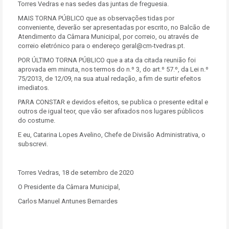
Torres Vedras e nas sedes das juntas de freguesia.
MAIS TORNA PÚBLICO que as observações tidas por
conveniente, deverão ser apresentadas por escrito, no Balcão de
Atendimento da Câmara Municipal, por correio, ou através de
correio eletrónico para o endereço geral@cm-tvedras.pt.
POR ÚLTIMO TORNA PÚBLICO que a ata da citada reunião foi
aprovada em minuta, nos termos do n.º 3, do art.º 57.º, da Lei n.º
75/2013, de 12/09, na sua atual redação, a fim de surtir efeitos
imediatos.
PARA CONSTAR e devidos efeitos, se publica o presente edital e
outros de igual teor, que vão ser afixados nos lugares públicos
do costume.
E eu, Catarina Lopes Avelino, Chefe de Divisão Administrativa, o
subscrevi.
Torres Vedras, 18 de setembro de 2020
O Presidente da Câmara Municipal,
Carlos Manuel Antunes Bernardes