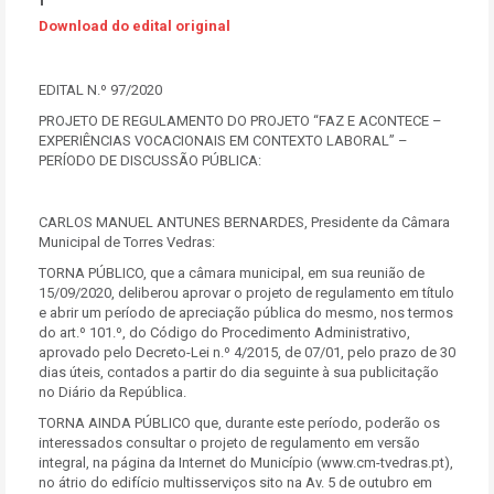
Download do edital original
EDITAL N.º 97/2020
PROJETO DE REGULAMENTO DO PROJETO “FAZ E ACONTECE –
EXPERIÊNCIAS VOCACIONAIS EM CONTEXTO LABORAL” –
PERÍODO DE DISCUSSÃO PÚBLICA:
CARLOS MANUEL ANTUNES BERNARDES, Presidente da Câmara
Municipal de Torres Vedras:
TORNA PÚBLICO, que a câmara municipal, em sua reunião de
15/09/2020, deliberou aprovar o projeto de regulamento em título
e abrir um período de apreciação pública do mesmo, nos termos
do art.º 101.º, do Código do Procedimento Administrativo,
aprovado pelo Decreto-Lei n.º 4/2015, de 07/01, pelo prazo de 30
dias úteis, contados a partir do dia seguinte à sua publicitação
no Diário da República.
TORNA AINDA PÚBLICO que, durante este período, poderão os
interessados consultar o projeto de regulamento em versão
integral, na página da Internet do Município (www.cm-tvedras.pt),
no átrio do edifício multisserviços sito na Av. 5 de outubro em