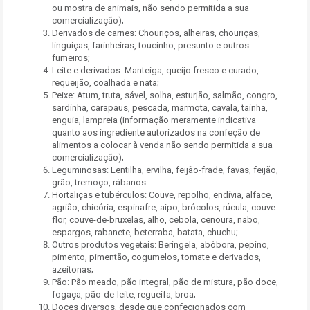
ou mostra de animais, não sendo permitida a sua
comercialização);
Derivados de carnes: Chouriços, alheiras, chouriças,
linguiças, farinheiras, toucinho, presunto e outros
fumeiros;
Leite e derivados: Manteiga, queijo fresco e curado,
requeijão, coalhada e nata;
Peixe: Atum, truta, sável, solha, esturjão, salmão, congro,
sardinha, carapaus, pescada, marmota, cavala, tainha,
enguia, lampreia (informação meramente indicativa
quanto aos ingrediente autorizados na confeção de
alimentos a colocar à venda não sendo permitida a sua
comercialização);
Leguminosas: Lentilha, ervilha, feijão-frade, favas, feijão,
grão, tremoço, rábanos.
Hortaliças e tubérculos: Couve, repolho, endívia, alface,
agrião, chicória, espinafre, aipo, brócolos, rúcula, couve-
flor, couve-de-bruxelas, alho, cebola, cenoura, nabo,
espargos, rabanete, beterraba, batata, chuchu;
Outros produtos vegetais: Beringela, abóbora, pepino,
pimento, pimentão, cogumelos, tomate e derivados,
azeitonas;
Pão: Pão meado, pão integral, pão de mistura, pão doce,
fogaça, pão-de-leite, regueifa, broa;
Doces diversos, desde que confecionados com