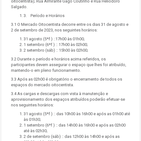
oitocentista); Rua Almirante Gago Coutinho e Rua Heliodoro
Salgado.
3. Período e Horários
3.1 O Mercado Oitocentista decorre entre os dias 31 de agosto e
2 de setembro de 2023, nos seguintes horários:
31 agosto (5ªf ) ::17h00 às 01h00;
1 setembro (6ªf ) :: 17h00 às 02h00;
2 setembro (sáb) :: 15h00 às 02h00;
3.2 Durante o período e horários acima referidos, os
participantes devem assegurar o espaço que lhes foi atribuído,
mantendo-o em pleno funcionamento.
3.3 Após as 02h00 é obrigatório o encerramento de todos os
espaços do mercado oitocentista.
3.4 As cargas e descargas com vista à manutenção e
aprovisionamento dos espaços atribuídos poderão efetuar-se
nos seguintes horários:
31 agosto (5ªf ) :: das 10h00 às 16h00 e após as 01h00 até
às 01h30;
1 setembro (6ªf ) :: das 14h00 às 16h00 e após as 02h00
até às 02h30;
2 de setembro (sáb) :: das 12h00 às 14h00 e após as