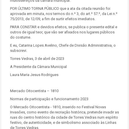
multisserviços da câmara municipal.
POR ÚLTIMO TORNA PÚBLICO que a ata da citada reunião foi
aprovada em minuta, nos termos do n.º 3, do art.º 57.º, da Lei n.º
75/2013, de 12/09, a fim de surtir efeitos imediatos.
PARA CONSTAR e devidos efeitos, se publica o presente edital e
outros de igual teor, que vão ser afixados nos lugares públicos
do costume.
E eu, Catarina Lopes Avelino, Chefe de Divisão Administrativa, o
subscrevi.
Torres Vedras, 3 de abril de 2023
A Presidente da Câmara Municipal
Laura Maria Jesus Rodrigues
Mercado Oitocentista – 1810
Normas de participação e funcionamento 2023
O Mercado Oitocentista - 1810, inserido no Festival Novas
Invasões, como evento de recriação histórica, pretende invadir as
ruas do centro histórico da cidade de Torres Vedras num espírito
festivo, de autenticidade, e de simbolismo associado às Linhas
de Torres Vedras.