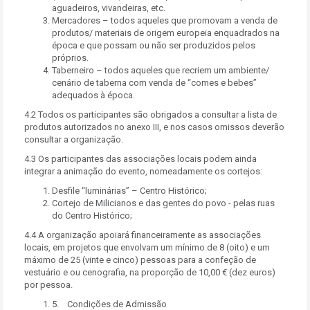
aguadeiros, vivandeiras, etc.
Mercadores – todos aqueles que promovam a venda de
produtos/ materiais de origem europeia enquadrados na
época e que possam ou não ser produzidos pelos
próprios.
Taberneiro – todos aqueles que recriem um ambiente/
cenário de taberna com venda de “comes e bebes”
adequados à época.
4.2 Todos os participantes são obrigados a consultar a lista de
produtos autorizados no anexo III, e nos casos omissos deverão
consultar a organização.
4.3 Os participantes das associações locais podem ainda
integrar a animação do evento, nomeadamente os cortejos:
Desfile “luminárias” – Centro Histórico;
Cortejo de Milicianos e das gentes do povo - pelas ruas
do Centro Histórico;
4.4 A organização apoiará financeiramente as associações
locais, em projetos que envolvam um mínimo de 8 (oito) e um
máximo de 25 (vinte e cinco) pessoas para a confeção de
vestuário e ou cenografia, na proporção de 10,00 € (dez euros)
por pessoa.
5. Condições de Admissão