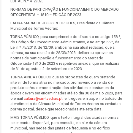
EDITAL N.º 41/2023
NORMAS DE PARTICIPAÇÃO E FUNCIONAMENTO DO MERCADO
OITOCENTISTA – 1810 – EDIÇÃO DE 2023
LAURA MARIA DE JESUS RODRIGUES, Presidente da Câmara
Municipal de Torres Vedras:
TORNA PÚBLICO, para cumprimento do disposto no artigo 158.º,
do Código do Procedimento Administrativo, e no artigo 56.º, da
Lei n.º 75/2013, de 12/09, ambos na sua atual redação, que a
câmara, na sua reunião de 28/03/2023, deliberou aprovar as
normas de participação e funcionamento do Mercado
Oitocentista-1810 de 2023 e respetivos anexos, que se realizará
de 31 de agosto a 2 de setembro de 2023.
TORNA AINDA PÚBLICO que as propostas de quem pretende
intervir de forma ativa no mercado, promovendo a venda de
produtos e/ou demonstração das atividades e costumes da
época devem ser encaminhadas até ao dia 30 de maio 2023, para
o email
cultura@cm-tvedras.pt
, entregues em papel no balcão de
atendimento da Câmara Municipal de Torres Vedras ou enviadas
por via postal, desde que rececionadas até esta data.
MAIS TORNA PÚBLICO, que o texto integral das citadas normas
se encontra disponível, para consulta, no site da câmara
municipal, nas sedes das juntas de freguesia e no edifício