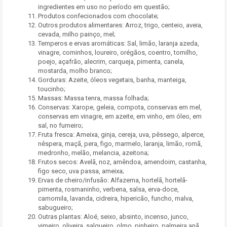
ingredientes em uso no período em questão;
Produtos confecionados com chocolate;
Outros produtos alimentares: Arroz, trigo, centeio, aveia,
cevada, milho painço, mel;
Temperos e ervas aromáticas: Sal, limão, laranja azeda,
vinagre, cominhos, loureiro, orégãos, coentro, tomilho,
poejo, açafrão, alecrim, carqueja, pimenta, canela,
mostarda, molho branco;
Gorduras: Azeite, óleos vegetais, banha, manteiga,
toucinho;
Massas: Massa tenra, massa folhada;
Conservas: Xarope, geleia, compota, conservas em mel,
conservas em vinagre, em azeite, em vinho, em óleo, em
sal, no fumeiro;
Fruta fresca: Ameixa, ginja, cereja, uva, pêssego, alperce,
nêspera, maçã, pera, figo, marmelo, laranja, limão, romã,
medronho, melão, melancia, azeitona;
Frutos secos: Avelã, noz, amêndoa, amendoim, castanha,
figo seco, uva passa, ameixa;
Ervas de cheiro/infusão: Alfazema, hortelã, hortelã-
pimenta, rosmaninho, verbena, salsa, erva-doce,
camomila, lavanda, cidreira, hipericão, funcho, malva,
sabugueiro;
Outras plantas: Aloé, seixo, absinto, incenso, junco,
vimeiro, oliveira, salgueiro, olmo, pinheiro, palmeira anã,