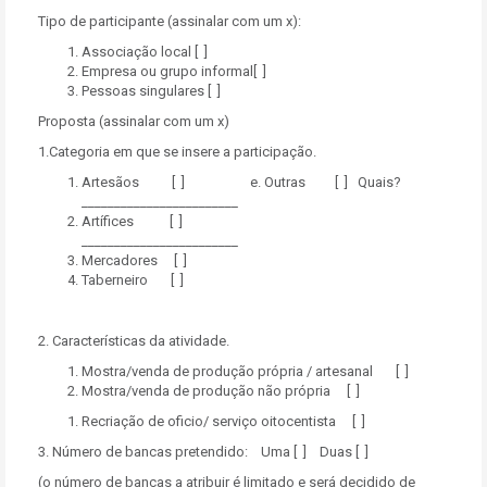
Tipo de participante (assinalar com um x):
Associação local [ ]
Empresa ou grupo informal[ ]
Pessoas singulares [ ]
Proposta (assinalar com um x)
1.Categoria em que se insere a participação.
Artesãos [ ] e. Outras [ ] Quais?
________________________
Artífices [ ]
________________________
Mercadores [ ]
Taberneiro [ ]
2. Características da atividade.
Mostra/venda de produção própria / artesanal [ ]
Mostra/venda de produção não própria [ ]
Recriação de oficio/ serviço oitocentista [ ]
3. Número de bancas pretendido: Uma [ ] Duas [ ]
(o número de bancas a atribuir é limitado e será decidido de