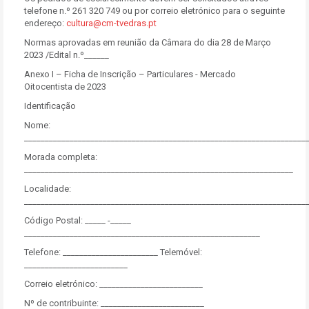
telefone n.º 261 320 749 ou por correio eletrónico para o seguinte
endereço:
cultura@cm-tvedras.pt
Normas aprovadas em reunião da Câmara do dia 28 de Março
2023 /Edital n.º______
Anexo I – Ficha de Inscrição – Particulares - Mercado
Oitocentista de 2023
Identificação
Nome:
____________________________________________________________________
Morada completa:
_________________________________________________________________
Localidade:
____________________________________________________________________
Código Postal: _____ -_____
_________________________________________________________
Telefone: _______________________ Telemóvel:
_________________________
Correio eletrónico: _________________________
Nº de contribuinte: _________________________