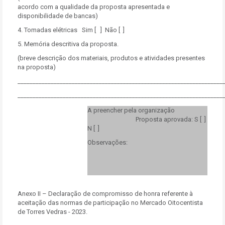
acordo com a qualidade da proposta apresentada e
disponibilidade de bancas)
4. Tomadas elétricas Sim [ ] Não [ ]
5. Memória descritiva da proposta.
(breve descrição dos materiais, produtos e atividades presentes
na proposta)
____________________________________________________________________
____________________________________________________________________
A preencher pela organização
Proposta aprovada: S [ ]
N [ ]
Observações:
Anexo II – Declaração de compromisso de honra referente à
aceitação das normas de participação no Mercado Oitocentista
de Torres Vedras - 2023.