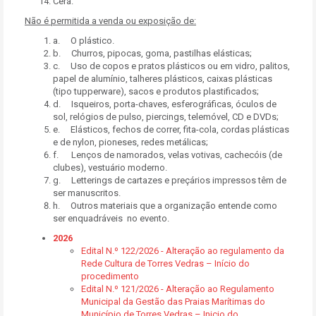
Cera.
Não é permitida a venda ou exposição de:
a. O plástico.
b. Churros, pipocas, goma, pastilhas elásticas;
c. Uso de copos e pratos plásticos ou em vidro, palitos,
papel de alumínio, talheres plásticos, caixas plásticas
(tipo tupperware), sacos e produtos plastificados;
d. Isqueiros, porta-chaves, esferográficas, óculos de
sol, relógios de pulso, piercings, telemóvel, CD e DVDs;
e. Elásticos, fechos de correr, fita-cola, cordas plásticas
e de nylon, pioneses, redes metálicas;
f. Lenços de namorados, velas votivas, cachecóis (de
clubes), vestuário moderno.
g. Letterings de cartazes e preçários impressos têm de
ser manuscritos.
h. Outros materiais que a organização entende como
ser enquadráveis no evento.
2026
Edital N.º 122/2026 - Alteração ao regulamento da
Rede Cultura de Torres Vedras – Início do
procedimento
Edital N.º 121/2026 - Alteração ao Regulamento
Municipal da Gestão das Praias Marítimas do
Município de Torres Vedras – Inicio do