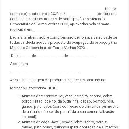
_______________________________________________________(nome
completo), portador do CC/BI n.º __________________ declara que
conhece e aceita as normas de participação no Mercado
Oitocentista de Torres Vedras 2023, aprovadas pela câmara
municipal em ______________.
Declara também, sobre compromisso de honra, a veracidade de
todas as declarações à proposta de ocupação de espaço(s) no
Mercado Oitocentista de Torres Vedras 2023.
Data: ______ de _______________ de _______________
Assinatura
________________________________________
Anexo III – Listagem de produtos e materiais para uso no
Mercado Oitocentista- 1810
Animais domésticos: Boi/vaca, carneiro, cabrito, cabra,
porco, leitão, coelho, galo/galinha, capão, pombo, rola,
ganso, pato, ovos (para confeção de alimentos ou mostra
de animais, não sendo permitida a sua comercialização
no local);
Animais de caça: Javali, veado, lebre, zebro, perdiz,
faisão, pato bravo, galinhola (para confeção de alimentos