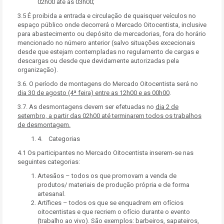
02h00 até às 03h00;
3.5 É proibida a entrada e circulação de quaisquer veículos no
espaço público onde decorrerá o Mercado Oitocentista, inclusive
para abastecimento ou depósito de mercadorias, fora do horário
mencionado no número anterior (salvo situações excecionais
desde que estejam contempladas no regulamento de cargas e
descargas ou desde que devidamente autorizadas pela
organização).
3.6. O período de montagens do Mercado Oitocentista será no
dia 30 de agosto (4ª feira) entre as 12h00 e as 00h00
.
3.7. As desmontagens devem ser efetuadas no
dia 2 de
setembro, a partir das 02h00 até terminarem todos os trabalhos
de desmontagem.
4. Categorias
4.1 Os participantes no Mercado Oitocentista inserem-se nas
seguintes categorias:
Artesãos – todos os que promovam a venda de
produtos/ materiais de produção própria e de forma
artesanal.
Artífices – todos os que se enquadrem em ofícios
oitocentistas e que recriem o ofício durante o evento
(trabalho ao vivo). São exemplos: barbeiros, sapateiros,