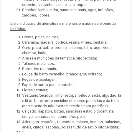
sobreiro, azevinho, azinheira, choupo;
Bebidas: Vinho, cidra, sumos naturais, água, infusões,
xaropes, licores.
Lista indicativa de utensílios e materiais em uso neste período
histórico:
Ossos, peles, couros;
Cerâmica, madeira, cortiça, resina, vimes, cestaria;
Ouro, prata, cobre, bronze, estanho, ferro, aço, zinco,
chumbo, latão;
Armas e munições de temática oitocentista;
Talheres metálicos;
Bordados regionais;
Louça de barro vermelho, branco e/ou vidrado;
Peças de tecelagem;
Papel de pardo para embrulho;
Flores naturais;
Vestuário/tecidos: linho, estopa, veludo, seda, algodão, lã
e lã de burel preferencialmente cores primárias e da terra
(neste período não existem tecidos com padrões);
Calçado: sapatos, botas, sandálias estilo oitocentista
convencionadas em couro e/ou pele;
Adereços: chapéus, toucados, colares, brincos, pulseiras,
anéis, cintos, sacolas, bolsas tudo de estilo oitocentista;