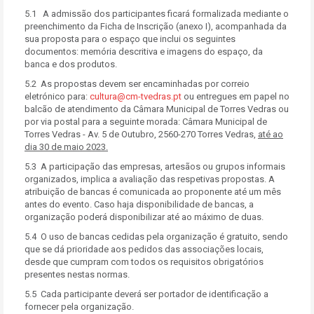
5.1 A admissão dos participantes ficará formalizada mediante o
preenchimento da Ficha de Inscrição (anexo I), acompanhada da
sua proposta para o espaço que inclui os seguintes
documentos: memória descritiva e imagens do espaço, da
banca e dos produtos.
5.2 As propostas devem ser encaminhadas por correio
eletrónico para:
cultura@cm-tvedras.pt
ou entregues em papel no
balcão de atendimento da Câmara Municipal de Torres Vedras ou
por via postal para a seguinte morada: Câmara Municipal de
Torres Vedras - Av. 5 de Outubro, 2560-270 Torres Vedras,
até ao
dia 30 de maio 2023.
5.3 A participação das empresas, artesãos ou grupos informais
organizados, implica a avaliação das respetivas propostas. A
atribuição de bancas é comunicada ao proponente até um mês
antes do evento. Caso haja disponibilidade de bancas, a
organização poderá disponibilizar até ao máximo de duas.
5.4 O uso de bancas cedidas pela organização é gratuito, sendo
que se dá prioridade aos pedidos das associações locais,
desde que cumpram com todos os requisitos obrigatórios
presentes nestas normas.
5.5 Cada participante deverá ser portador de identificação a
fornecer pela organização.