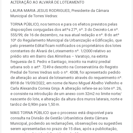
ALTERAÇÃO AO ALVARÁ DE LOTEAMENTO
LAURA MARIA JESUS RODRIGUES, Presidente da Câmara
Municipal de Torres Vedras:
TORNA PÚBLICO, nos termos e para os efeitos previstos pelas
disposições conjugadas dos artºs 27º, nº. 3 do Decreto-Lei nº.
555/99, de 16 de dezembro, na sua atual redação e nº. 8 do artº
10º do Regulamento Municipal da Urbanização e Edificação, que
pelo presente Edital ficam notificados os proprietários dos lotes
constantes do Alvará de Loteamento nº. 1/2000 relativo ao
prédio sito em Bairro das Alminhas – Varatojo, na extinta
freguesia de S. Pedro e Santiago, inscrito na matriz predial
urbana sob o artº. 7249 e descrito na Conservatória do Registo
Predial de Torres Vedras sob o nº. 4308, foi apresentado pedido
de alteração ao alvará de loteamento através do requerimento nº.
8918 de 19/09/2022, em nome de Nuno Miguel Abelho Velhinho e
Carla Alexandra Correia Ginja. A alteração refere-se ao lote nº. 26,
e consiste na introdução de um anexo com 32m2 no limite norte/
nascente do lote, e alteração da altura dos muros laterais, norte e
tardoz de 0,90m para 1,50 m.
MAIS TORNA PÚBLICO que o processo está disponível para
consulta na Divisão de Gestão Urbanística desta Câmara
Municipal, podendo as reclamações, observações ou sugestões
serem apresentadas no prazo de 15 dias, após a publicitação,