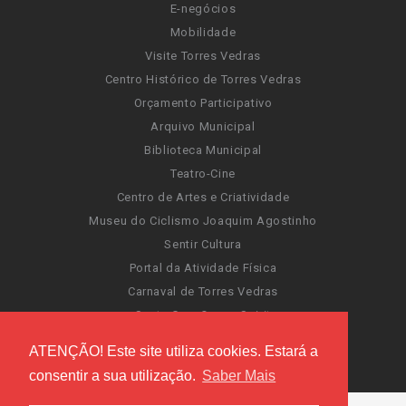
E-negócios
Mobilidade
Visite Torres Vedras
Centro Histórico de Torres Vedras
Orçamento Participativo
Arquivo Municipal
Biblioteca Municipal
Teatro-Cine
Centro de Artes e Criatividade
Museu do Ciclismo Joaquim Agostinho
Sentir Cultura
Portal da Atividade Física
Carnaval de Torres Vedras
Santa Cruz Ocean Spirit
Novas Invasões
ATENÇÃO! Este site utiliza cookies. Estará a
Festas de Torres Vedras
consentir a sua utilização.
Saber Mais