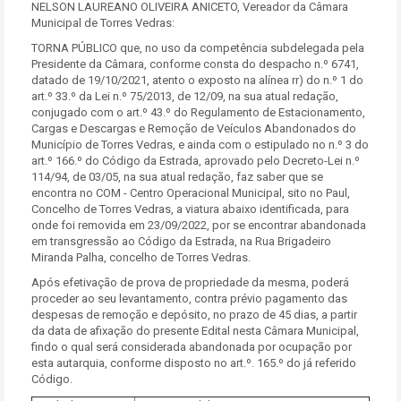
NELSON LAUREANO OLIVEIRA ANICETO, Vereador da Câmara
Municipal de Torres Vedras:
TORNA PÚBLICO que, no uso da competência subdelegada pela
Presidente da Câmara, conforme consta do despacho n.º 6741,
datado de 19/10/2021, atento o exposto na alínea rr) do n.º 1 do
art.º 33.º da Lei n.º 75/2013, de 12/09, na sua atual redação,
conjugado com o art.º 43.º do Regulamento de Estacionamento,
Cargas e Descargas e Remoção de Veículos Abandonados do
Município de Torres Vedras, e ainda com o estipulado no n.º 3 do
art.º 166.º do Código da Estrada, aprovado pelo Decreto-Lei n.º
114/94, de 03/05, na sua atual redação, faz saber que se
encontra no COM - Centro Operacional Municipal, sito no Paul,
Concelho de Torres Vedras, a viatura abaixo identificada, para
onde foi removida em 23/09/2022, por se encontrar abandonada
em transgressão ao Código da Estrada, na Rua Brigadeiro
Miranda Palha, concelho de Torres Vedras.
Após efetivação de prova de propriedade da mesma, poderá
proceder ao seu levantamento, contra prévio pagamento das
despesas de remoção e depósito, no prazo de 45 dias, a partir
da data de afixação do presente Edital nesta Câmara Municipal,
findo o qual será considerada abandonada por ocupação por
esta autarquia, conforme disposto no art.º. 165.º do já referido
Código.