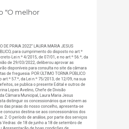
so "O melhor
O DE PRAIA 2022” LAURA MARIA JESUS
LICO, para cumprimento do disposto no art.º
eto-Lei n.º 4/2015, de 07/01, e no art.º 56.º, da
nião de 29/03/2022, deliberou aprovar as
rão disponíveis para consulta no site da câmara
 juntas de freguesia. POR ÚLTIMO TORNA PÚBLICO
art.º 57.º, da Lei n.º 75/2013, de 12/09, na sua
feitos, se publica o presente Edital e outros de
arina Lopes Avelino, Chefe de Divisão
e da Câmara Municipal, Laura Maria Jesus
ta distinguir os concessionários que reúnem as
s das praias do nosso concelho, apresenta-se
te concurso destina-se aos concessionários dos
. 2. O período de análise, por parte dos serviços
s Vedras: de 18 de junho a 18 de setembro de
: • Apresentação de boas condições de