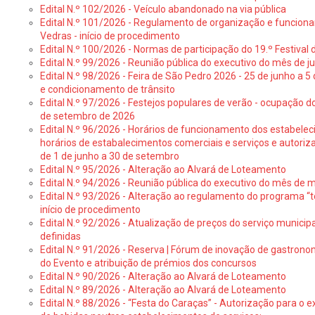
Edital N.º 102/2026 - Veículo abandonado na via pública
Edital N.º 101/2026 - Regulamento de organização e funcionam
Vedras - início de procedimento
Edital N.º 100/2026 - Normas de participação do 19.º Festival d
Edital N.º 99/2026 - Reunião pública do executivo do mês de 
Edital N.º 98/2026 - Feira de São Pedro 2026 - 25 de junho a 5
e condicionamento de trânsito
Edital N.º 97/2026 - Festejos populares de verão - ocupação do
de setembro de 2026
Edital N.º 96/2026 - Horários de funcionamento dos estabele
horários de estabalecimentos comerciais e serviços e autoriz
de 1 de junho a 30 de setembro
Edital N.º 95/2026 - Alteração ao Alvará de Loteamento
Edital N.º 94/2026 - Reunião pública do executivo do mês de 
Edital N.º 93/2026 - Alteração ao regulamento do programa “t
início de procedimento
Edital N.º 92/2026 - Atualização de preços do serviço municip
definidas
Edital N.º 91/2026 - Reserva | Fórum de inovação de gastronom
do Evento e atribuição de prémios dos concursos
Edital N.º 90/2026 - Alteração ao Alvará de Loteamento
Edital N.º 89/2026 - Alteração ao Alvará de Loteamento
Edital N.º 88/2026 - “Festa do Caraças” - Autorização para o 