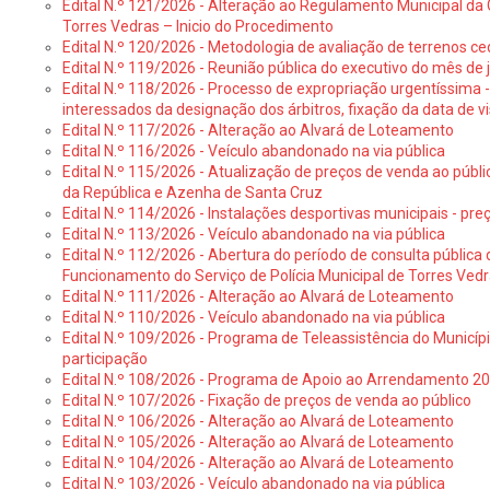
Edital N.º 121/2026 - Alteração ao Regulamento Municipal da 
Torres Vedras – Inicio do Procedimento
Edital N.º 120/2026 - Metodologia de avaliação de terrenos ce
Edital N.º 119/2026 - Reunião pública do executivo do mês de 
Edital N.º 118/2026 - Processo de expropriação urgentíssima -
interessados da designação dos árbitros, fixação da data de v
Edital N.º 117/2026 - Alteração ao Alvará de Loteamento
Edital N.º 116/2026 - Veículo abandonado na via pública
Edital N.º 115/2026 - Atualização de preços de venda ao públ
da República e Azenha de Santa Cruz
Edital N.º 114/2026 - Instalações desportivas municipais - preç
Edital N.º 113/2026 - Veículo abandonado na via pública
Edital N.º 112/2026 - Abertura do período de consulta públic
Funcionamento do Serviço de Polícia Municipal de Torres Ved
Edital N.º 111/2026 - Alteração ao Alvará de Loteamento
Edital N.º 110/2026 - Veículo abandonado na via pública
Edital N.º 109/2026 - Programa de Teleassistência do Municíp
participação
Edital N.º 108/2026 - Programa de Apoio ao Arrendamento 2
Edital N.º 107/2026 - Fixação de preços de venda ao público
Edital N.º 106/2026 - Alteração ao Alvará de Loteamento
Edital N.º 105/2026 - Alteração ao Alvará de Loteamento
Edital N.º 104/2026 - Alteração ao Alvará de Loteamento
Edital N.º 103/2026 - Veículo abandonado na via pública