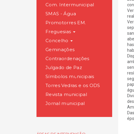
Com. Intermunicipal
con
Ver
SMAS - Água
rea
Ver
Promotorres EM.
sep
Freguesias
san
abe
Concelho
has
Geminações
hab
Dis
Contraordenações
amb
Julgado de Paz
sen
res
Símbolos municipais
seg
pap
Torres Vedras e os ODS
águ
Revista municipal
Div
des
Jornal municipal
Amb
Das
épo