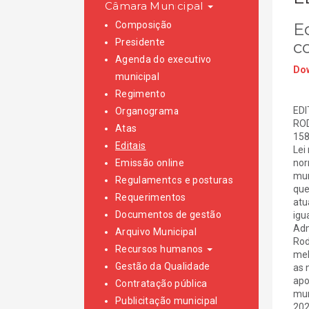
Câmara Municipal
Composição
E
Presidente
c
Agenda do executivo
Dow
municipal
Regimento
EDI
Organograma
ROD
Atas
158
Editais
Lei
Emissão online
nor
mun
Regulamentos e posturas
que
Requerimentos
atu
Documentos de gestão
igu
Adm
Arquivo Municipal
Rod
Recursos humanos
mel
Gestão da Qualidade
as 
apo
Contratação pública
mun
Publicitação municipal
202