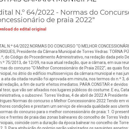
dital N.º 64/2022 - Normas do Concur
oncessionário de praia 2022"
nload do edital original
TAL N.º 64/2022 NORMAS DO CONCURSO “O MELHOR CONCESSIONÁRI
RIGUES, Presidente da Câmara Municipal de Torres Vedras: TORNA PÚB
.º, do Código do Procedimento Administrativo, na redação dada pelo Decr
 n.º 75/2013, de 12/09, na sua atual redação, que a câmara, em sua reu
mas do concurso “O Melhor Concessionário de Praia 2022”, as quais fica
icipal, no átrio do edifício multisserviços da câmara municipal e nas
 a ata da citada reunião foi aprovada em minuta, nos termos do n.º 3, do 
al redação, a fim de surtir efeitos imediatos. PARA CONSTAR e devidos e
al teor, que vão ser afixados nos lugares públicos do costume. E eu, Cat
inistrativa, o subscrevi. Torres Vedras, 4 de abril de 2022 A President
rigues Normas do concurso o Melhor Concessionário 2022 Tendo em vis
hores condições e prestam um serviço de elevada qualidade aos utente
normas do concurso para o melhor concessionário de praia: 1. O presen
ios e frentes de praia das zonas balneares do concelho de Torres Vedras
icipais, coincide com a duração da época balnear no concelho de Torre
2. 3. Para atribuição do prémio serão valorizados os seguintes aspetos