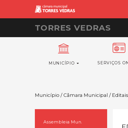
TORRES VEDRAS
SERVIÇOS O
MUNICÍPIO
Município / Câmara Municipal / Editai
Assembleia Mun.
E