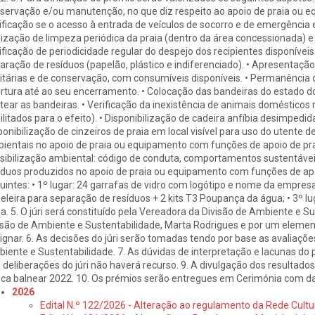
servação e/ou manutenção, no que diz respeito ao apoio de praia ou e
ificação se o acesso à entrada de veículos de socorro e de emergência 
lização de limpeza periódica da praia (dentro da área concessionada) 
ificação de periodicidade regular do despejo dos recipientes disponívei
aração de resíduos (papelão, plástico e indiferenciado). • Apresentação
itárias e de conservação, com consumíveis disponíveis. • Permanência
rtura até ao seu encerramento. • Colocação das bandeiras do estado d
tear as bandeiras. • Verificação da inexistência de animais doméstico
ilitados para o efeito). • Disponibilização de cadeira anfíbia desimpedida 
ponibilização de cinzeiros de praia em local visível para uso do utente 
ientais no apoio de praia ou equipamento com funções de apoio de prai
sibilização ambiental: código de conduta, comportamentos sustentáveis
íduos produzidos no apoio de praia ou equipamento com funções de apoio
uintes: • 1º lugar: 24 garrafas de vidro com logótipo e nome da empresa 
eleira para separação de resíduos + 2 kits T3 Poupança da água; • 3º lug
a. 5. O júri será constituído pela Vereadora da Divisão de Ambiente e S
isão de Ambiente e Sustentabilidade, Marta Rodrigues e por um elemen
ignar. 6. As decisões do júri serão tomadas tendo por base as avaliaçõe
iente e Sustentabilidade. 7. As dúvidas de interpretação e lacunas do pr
 deliberações do júri não haverá recurso. 9. A divulgação dos resultad
ca balnear 2022. 10. Os prémios serão entregues em Cerimónia com data 
2026
Edital N.º 122/2026 - Alteração ao regulamento da Rede Cultu