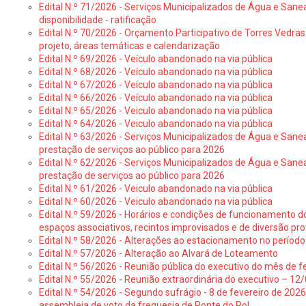
Edital N.º 71/2026 - Serviços Municipalizados de Água e Sane
disponibilidade - ratificação
Edital N.º 70/2026 - Orçamento Participativo de Torres Vedras 
projeto, áreas temáticas e calendarização
Edital N.º 69/2026 - Veículo abandonado na via pública
Edital N.º 68/2026 - Veículo abandonado na via pública
Edital N.º 67/2026 - Veículo abandonado na via pública
Edital N.º 66/2026 - Veículo abandonado na via pública
Edital N.º 65/2026 - Veiculo abandonado na via pública
Edital N.º 64/2026 - Veiculo abandonado na via pública
Edital N.º 63/2026 - Serviços Municipalizados de Água e Sane
prestação de serviços ao público para 2026
Edital N.º 62/2026 - Serviços Municipalizados de Água e Sane
prestação de serviços ao público para 2026
Edital N.º 61/2026 - Veiculo abandonado na via pública
Edital N.º 60/2026 - Veiculo abandonado na via pública
Edital N.º 59/2026 - Horários e condições de funcionamento d
espaços associativos, recintos improvisados e de diversão pro
Edital N.º 58/2026 - Alterações ao estacionamento no período 
Edital N.º 57/2026 - Alteração ao Alvará de Loteamento
Edital N.º 56/2026 - Reunião pública do executivo do mês de fe
Edital N.º 55/2026 - Reunião extraordinária do executivo – 1
Edital N.º 54/2026 - Segundo sufrágio - 8 de fevereiro de 202
assembleia de voto da freguesia de Ponte do Rol