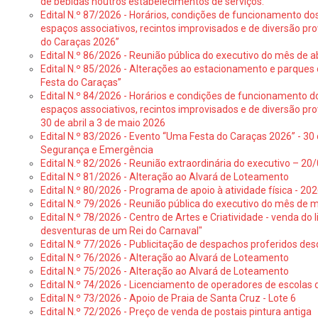
de bebidas noutros estabelecimentos de serviços:
Edital N.º 87/2026 - Horários, condições de funcionamento do
espaços associativos, recintos improvisados e de diversão pr
do Caraças 2026”
Edital N.º 86/2026 - Reunião pública do executivo do mês de ab
Edital N.º 85/2026 - Alterações ao estacionamento e parque
Festa do Caraças”
Edital N.º 84/2026 - Horários e condições de funcionamento d
espaços associativos, recintos improvisados e de diversão pro
30 de abril a 3 de maio 2026
Edital N.º 83/2026 - Evento “Uma Festa do Caraças 2026” - 30 
Segurança e Emergência
Edital N.º 82/2026 - Reunião extraordinária do executivo – 2
Edital N.º 81/2026 - Alteração ao Alvará de Loteamento
Edital N.º 80/2026 - Programa de apoio à atividade física - 202
Edital N.º 79/2026 - Reunião pública do executivo do mês de 
Edital N.º 78/2026 - Centro de Artes e Criatividade - venda do
desventuras de um Rei do Carnaval"
Edital N.º 77/2026 - Publicitação de despachos proferidos des
Edital N.º 76/2026 - Alteração ao Alvará de Loteamento
Edital N.º 75/2026 - Alteração ao Alvará de Loteamento
Edital N.º 74/2026 - Licenciamento de operadores de escolas 
Edital N.º 73/2026 - Apoio de Praia de Santa Cruz - Lote 6
Edital N.º 72/2026 - Preço de venda de postais pintura antiga