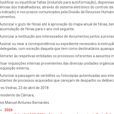
 Justificar ou injustificar faltas (incluindo para autoformação), dispensa
ências dos trabalhadores, através do sistema eletrónico do controlo da
a indicado) e nos prazos comunicados pela Divisão de Recursos Human
cimentos;
 Autorizar o gozo de férias até à aprovação do mapa anual de férias, 
 acumulação de férias para o ano civil seguinte;
 Autorizar a restituição aos interessados de documentos juntos a proce
 Assinar ou visar a correspondência ou expediente necessário à instruçã
delegadas, com exceção daquela que tem como destinatários quaisque
 Remeter às respetivas entidades os processos referentes a assuntos mi
 Visar requisições internas provenientes das diversas unidades orgânic
requisição externa;
 Autorizar a passagem de certidões ou fotocópias autenticadas aos int
stantes de processos arquivados que careçam de despacho ou deliberaç
res Vedras, 23 de abril de 2018
residente da Câmara,
los Manuel Antunes Bernardes
2026