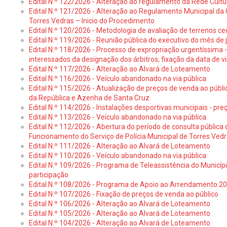
Edital N.º 122/2026 - Alteração ao regulamento da Rede Cultu
Edital N.º 121/2026 - Alteração ao Regulamento Municipal da 
Torres Vedras – Inicio do Procedimento
Edital N.º 120/2026 - Metodologia de avaliação de terrenos ce
Edital N.º 119/2026 - Reunião pública do executivo do mês de 
Edital N.º 118/2026 - Processo de expropriação urgentíssima -
interessados da designação dos árbitros, fixação da data de v
Edital N.º 117/2026 - Alteração ao Alvará de Loteamento
Edital N.º 116/2026 - Veículo abandonado na via pública
Edital N.º 115/2026 - Atualização de preços de venda ao públ
da República e Azenha de Santa Cruz
Edital N.º 114/2026 - Instalações desportivas municipais - preç
Edital N.º 113/2026 - Veículo abandonado na via pública
Edital N.º 112/2026 - Abertura do período de consulta públic
Funcionamento do Serviço de Polícia Municipal de Torres Ved
Edital N.º 111/2026 - Alteração ao Alvará de Loteamento
Edital N.º 110/2026 - Veículo abandonado na via pública
Edital N.º 109/2026 - Programa de Teleassistência do Municíp
participação
Edital N.º 108/2026 - Programa de Apoio ao Arrendamento 2
Edital N.º 107/2026 - Fixação de preços de venda ao público
Edital N.º 106/2026 - Alteração ao Alvará de Loteamento
Edital N.º 105/2026 - Alteração ao Alvará de Loteamento
Edital N.º 104/2026 - Alteração ao Alvará de Loteamento