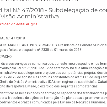
dital N.º 47/2018 - Subdelegação de c
ivisão Administrativa
nload do edital original
TAL N.º 47 /2018
LOS MANUEL ANTUNES BERNARDES, Presidente da Câmara Municipal de T
egais efeitos, o despacho nº.2330 de 01 março de 2018
SPACHO
 diversos serviços se comunica que, por este meu despacho e nos termos
ovado pela Lei n.º 75/2013 de 12 de setembro, na sua atual redação e n
inistrativo, subdelego, sem prejuízo das competências próprias dos diri
2012 de 29 de agosto e as comuns constantes do art.º 11.º do Regulam
Chefe de Divisão Administrativa (DA), em regime de substituição, Catar
ito da respetiva Divisão, o exercício das seguintes competências:
 Identificar as necessidades de formação específica dos trabalhadores 
por a frequência de ações de formação não planeadas e promover a av
cedimentos e prazos comunicados pela Divisão de Recursos Humanos;