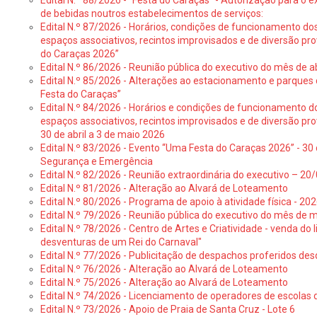
Edital N.º 88/2026 - “Festa do Caraças” - Autorização para o 
de bebidas noutros estabelecimentos de serviços:
Edital N.º 87/2026 - Horários, condições de funcionamento do
espaços associativos, recintos improvisados e de diversão pr
do Caraças 2026”
Edital N.º 86/2026 - Reunião pública do executivo do mês de ab
Edital N.º 85/2026 - Alterações ao estacionamento e parque
Festa do Caraças”
Edital N.º 84/2026 - Horários e condições de funcionamento d
espaços associativos, recintos improvisados e de diversão pro
30 de abril a 3 de maio 2026
Edital N.º 83/2026 - Evento “Uma Festa do Caraças 2026” - 30 
Segurança e Emergência
Edital N.º 82/2026 - Reunião extraordinária do executivo – 2
Edital N.º 81/2026 - Alteração ao Alvará de Loteamento
Edital N.º 80/2026 - Programa de apoio à atividade física - 202
Edital N.º 79/2026 - Reunião pública do executivo do mês de 
Edital N.º 78/2026 - Centro de Artes e Criatividade - venda do
desventuras de um Rei do Carnaval"
Edital N.º 77/2026 - Publicitação de despachos proferidos des
Edital N.º 76/2026 - Alteração ao Alvará de Loteamento
Edital N.º 75/2026 - Alteração ao Alvará de Loteamento
Edital N.º 74/2026 - Licenciamento de operadores de escolas 
Edital N.º 73/2026 - Apoio de Praia de Santa Cruz - Lote 6