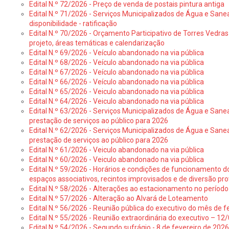
Edital N.º 72/2026 - Preço de venda de postais pintura antiga
Edital N.º 71/2026 - Serviços Municipalizados de Água e Sane
disponibilidade - ratificação
Edital N.º 70/2026 - Orçamento Participativo de Torres Vedras 
projeto, áreas temáticas e calendarização
Edital N.º 69/2026 - Veículo abandonado na via pública
Edital N.º 68/2026 - Veículo abandonado na via pública
Edital N.º 67/2026 - Veículo abandonado na via pública
Edital N.º 66/2026 - Veículo abandonado na via pública
Edital N.º 65/2026 - Veiculo abandonado na via pública
Edital N.º 64/2026 - Veiculo abandonado na via pública
Edital N.º 63/2026 - Serviços Municipalizados de Água e Sane
prestação de serviços ao público para 2026
Edital N.º 62/2026 - Serviços Municipalizados de Água e Sane
prestação de serviços ao público para 2026
Edital N.º 61/2026 - Veiculo abandonado na via pública
Edital N.º 60/2026 - Veiculo abandonado na via pública
Edital N.º 59/2026 - Horários e condições de funcionamento d
espaços associativos, recintos improvisados e de diversão pro
Edital N.º 58/2026 - Alterações ao estacionamento no período 
Edital N.º 57/2026 - Alteração ao Alvará de Loteamento
Edital N.º 56/2026 - Reunião pública do executivo do mês de fe
Edital N.º 55/2026 - Reunião extraordinária do executivo – 1
Edital N.º 54/2026 - Segundo sufrágio - 8 de fevereiro de 202