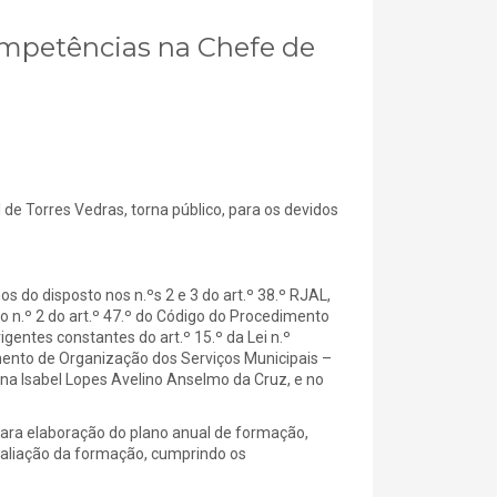
ompetências na Chefe de
orres Vedras, torna público, para os devidos
 do disposto nos n.ºs 2 e 3 do art.º 38.º RJAL,
o n.º 2 do art.º 47.º do Código do Procedimento
gentes constantes do art.º 15.º da Lei n.º
ento de Organização dos Serviços Municipais –
ina Isabel Lopes Avelino Anselmo da Cruz, e no
para elaboração do plano anual de formação,
aliação da formação, cumprindo os