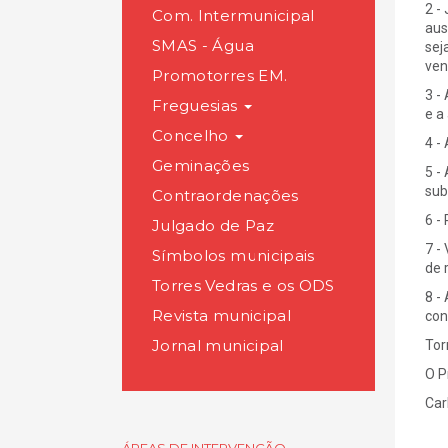
2 -
Com. Intermunicipal
aus
SMAS - Água
sej
ven
Promotorres EM.
3 -
Freguesias
e a
Concelho
4 -
Geminações
5 -
sub
Contraordenações
6 -
Julgado de Paz
7 -
Símbolos municipais
de 
Torres Vedras e os ODS
8 -
Revista municipal
con
Jornal municipal
Tor
O P
Car