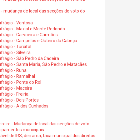
6 - mudança de local das secções de voto do
frágio - Ventosa
ufrágio - Maxial e Monte Redondo
frágio - Carvoeira e Carmões
ufrágio - Campelos e Outeiro da Cabeça
rágio - Turcifal
rágio - Silveira
frágio - São Pedro da Cadeira
frágio - Santa Maria, São Pedro e Matacães
frágio - Runa
frágio - Ramalhal
frágio - Ponte do Rol
frágio - Maceira
rágio - Freiria
rágio - Dois Portos
ufrágio - A dos Cunhados
ereiro - Mudança de local das secções de voto
quipamentos municipais
ável de IRS, derrama, taxa municipal dos direitos