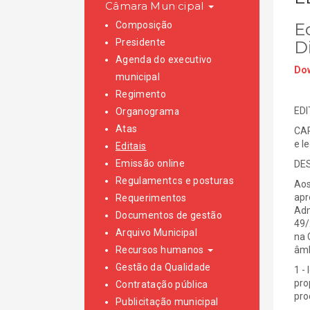
Câmara Municipal
Composição
E
Presidente
D
Agenda do executivo
Dow
municipal
Regimento
EDI
Organograma
Atas
CAR
e l
Editais
Emissão online
DE
Regulamentos e posturas
Aos
apr
Requerimentos
Adm
Documentos de gestão
49/
Arquivo Municipal
na 
Recursos humanos
âmb
Gestão da Qualidade
1 -
pro
Contratação pública
pro
Publicitação municipal