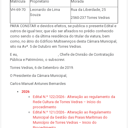
Matrícula
Proprietário
Morada
VH-69-70
Leonardo de Lima
Rua da Liberdade, 25
Souza
2560-237 Torres Vedras
PARA CONSTAR e devidos efeitos, se publica o presente Edital e
outros de igual teor, que vão ser afixados no prédio conhecido
como sendo o da última residência do titular da viatura, bem
como, no átrio do Edifício Multiserviços desta Câmara Municipal,
sito na Avª. 5 de Outubro em Torres Vedras.
E eu, , Chefe de Divisão de Contratação
Pública e Património, o subscrevi.
Torres Vedras, 6 de Setembro de 2019.
O Presidente da Câmara Municipal,
Carlos Manuel Antunes Bernardes
2026
Edital N.º 122/2026 - Alteração ao regulamento da
Rede Cultura de Torres Vedras – Início do
procedimento
Edital N.º 121/2026 - Alteração ao Regulamento
Municipal da Gestão das Praias Marítimas do
Município de Torres Vedras – Inicio do
Procedimento