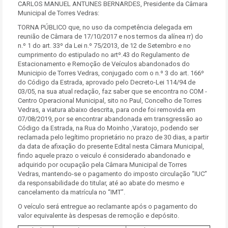
CARLOS MANUEL ANTUNES BERNARDES, Presidente da Câmara
Municipal de Torres Vedras:
TORNA PÚBLICO que, no uso da competência delegada em
reunião de Câmara de 17/10/2017 e nos termos da alínea rr) do
n.º 1 do art. 33º da Lei n.º 75/2013, de 12 de Setembro e no
cumprimento do estipulado no artº.43 do Regulamento de
Estacionamento e Remoção de Veículos abandonados do
Municipio de Torres Vedras, conjugado com o n.º 3 do art. 166º
do Código da Estrada, aprovado pelo Decreto-Lei 114/94 de
03/05, na sua atual redação, faz saber que se encontra no COM -
Centro Operacional Municipal, sito no Paul, Concelho de Torres
Vedras, a viatura abaixo descrita, para onde foi removida em
07/08/2019, por se encontrar abandonada em transgressão ao
Código da Estrada, na Rua do Moinho ,Varatojo, podendo ser
reclamada pelo legítimo proprietário no prazo de 30 dias, a partir
da data de afixação do presente Edital nesta Câmara Municipal,
findo aquele prazo o veiculo é considerado abandonado e
adquirido por ocupação pela Câmara Municipal de Torres
Vedras, mantendo-se o pagamento do imposto circulação “IUC”
da responsabilidade do titular, até ao abate do mesmo e
cancelamento da matrícula no “IMT”.
O veículo será entregue ao reclamante após o pagamento do
valor equivalente às despesas de remoção e depósito.