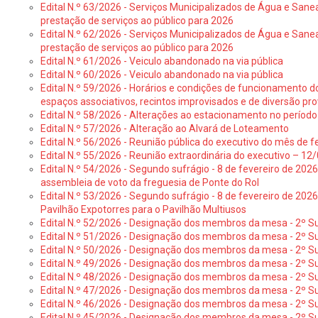
Edital N.º 63/2026 - Serviços Municipalizados de Água e Sane
prestação de serviços ao público para 2026
Edital N.º 62/2026 - Serviços Municipalizados de Água e Sane
prestação de serviços ao público para 2026
Edital N.º 61/2026 - Veiculo abandonado na via pública
Edital N.º 60/2026 - Veiculo abandonado na via pública
Edital N.º 59/2026 - Horários e condições de funcionamento d
espaços associativos, recintos improvisados e de diversão pro
Edital N.º 58/2026 - Alterações ao estacionamento no período 
Edital N.º 57/2026 - Alteração ao Alvará de Loteamento
Edital N.º 56/2026 - Reunião pública do executivo do mês de fe
Edital N.º 55/2026 - Reunião extraordinária do executivo – 1
Edital N.º 54/2026 - Segundo sufrágio - 8 de fevereiro de 202
assembleia de voto da freguesia de Ponte do Rol
Edital N.º 53/2026 - Segundo sufrágio - 8 de fevereiro de 202
Pavilhão Expotorres para o Pavilhão Multiusos
Edital N.º 52/2026 - Designação dos membros da mesa - 2º Su
Edital N.º 51/2026 - Designação dos membros da mesa - 2º S
Edital N.º 50/2026 - Designação dos membros da mesa - 2º Su
Edital N.º 49/2026 - Designação dos membros da mesa - 2º S
Edital N.º 48/2026 - Designação dos membros da mesa - 2º Suf
Edital N.º 47/2026 - Designação dos membros da mesa - 2º Suf
Edital N.º 46/2026 - Designação dos membros da mesa - 2º Su
Edital N.º 45/2026 - Designação dos membros da mesa - 2º Su