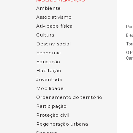
ÁREAS DE INTERVENÇÃO
Ambiente
Associativismo
Atividade física
Par
Cultura
E e
Desenv. social
Tor
Economia
O P
Car
Educação
Habitação
Juventude
Mobilidade
Ordenamento do território
Participação
Proteção civil
Regeneração urbana
Seniores