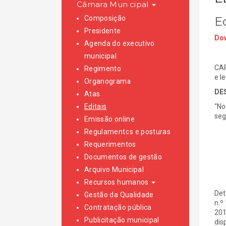
Câmara Municipal
Composição
E
Presidente
Dow
Agenda do executivo
municipal
CAR
Regimento
e l
Organograma
DE
Atas
Editais
“No
seg
Emissão online
Regulamentos e posturas
Requerimentos
Documentos de gestão
Arquivo Municipal
Recursos humanos
Det
Gestão da Qualidade
n.º
Contratação pública
201
Publicitação municipal
dis