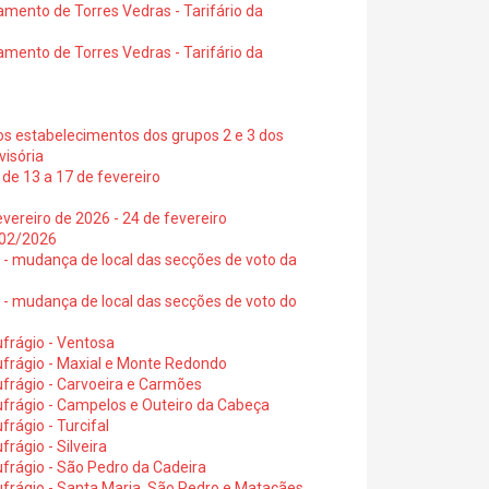
amento de Torres Vedras - Tarifário da
amento de Torres Vedras - Tarifário da
os estabelecimentos dos grupos 2 e 3 dos
visória
de 13 a 17 de fevereiro
vereiro de 2026 - 24 de fevereiro
2/02/2026
6 - mudança de local das secções de voto da
6 - mudança de local das secções de voto do
frágio - Ventosa
ufrágio - Maxial e Monte Redondo
frágio - Carvoeira e Carmões
ufrágio - Campelos e Outeiro da Cabeça
rágio - Turcifal
rágio - Silveira
frágio - São Pedro da Cadeira
frágio - Santa Maria, São Pedro e Matacães