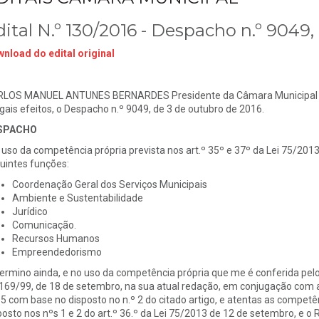
dital N.º 130/2016 - Despacho n.º 9049,
nload do edital original
LOS MANUEL ANTUNES BERNARDES Presidente da Câmara Municipal de T
egais efeitos, o Despacho n.º 9049, de 3 de outubro de 2016.
SPACHO
 uso da competência própria prevista nos art.º 35º e 37º da Lei 75/20
uintes funções:
Coordenação Geral dos Serviços Municipais
Ambiente e Sustentabilidade
Jurídico
Comunicação.
Recursos Humanos
Empreendedorismo
ermino ainda, e no uso da competência própria que me é conferida pelo di
 169/99, de 18 de setembro, na sua atual redação, em conjugação com 
5 com base no disposto no n.º 2 do citado artigo, e atentas as compe
posto nos nºs 1 e 2 do art.º 36.º da Lei 75/2013 de 12 de setembro, e 