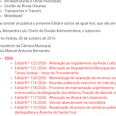
Infraestruturas e Obras municipais
Gestão de Áreas Urbanas
Transportes e Transito
Mobilidade”
a constar se publica o presente Edital e outros de igual teor, que vão s
u, Alexandra Luís, Chefe de Divisão Administrativa, o subscrevi.
res Vedras, 20 de outubro de 2016
residente da Câmara Municipal,
los Manuel Antunes Bernardes
2026
Edital N.º 122/2026 - Alteração ao regulamento da Rede Cultu
Edital N.º 121/2026 - Alteração ao Regulamento Municipal da 
Torres Vedras – Inicio do Procedimento
Edital N.º 120/2026 - Metodologia de avaliação de terrenos ce
Edital N.º 119/2026 - Reunião pública do executivo do mês de 
Edital N.º 118/2026 - Processo de expropriação urgentíssima -
interessados da designação dos árbitros, fixação da data de v
Edital N.º 117/2026 - Alteração ao Alvará de Loteamento
Edital N.º 116/2026 - Veículo abandonado na via pública
Edital N.º 115/2026 - Atualização de preços de venda ao públ
da República e Azenha de Santa Cruz