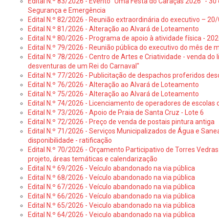
Edital N.º 83/2026 - Evento “Uma Festa do Caraças 2026” - 30 
Segurança e Emergência
Edital N.º 82/2026 - Reunião extraordinária do executivo – 2
Edital N.º 81/2026 - Alteração ao Alvará de Loteamento
Edital N.º 80/2026 - Programa de apoio à atividade física - 202
Edital N.º 79/2026 - Reunião pública do executivo do mês de 
Edital N.º 78/2026 - Centro de Artes e Criatividade - venda do
desventuras de um Rei do Carnaval"
Edital N.º 77/2026 - Publicitação de despachos proferidos des
Edital N.º 76/2026 - Alteração ao Alvará de Loteamento
Edital N.º 75/2026 - Alteração ao Alvará de Loteamento
Edital N.º 74/2026 - Licenciamento de operadores de escolas 
Edital N.º 73/2026 - Apoio de Praia de Santa Cruz - Lote 6
Edital N.º 72/2026 - Preço de venda de postais pintura antiga
Edital N.º 71/2026 - Serviços Municipalizados de Água e Sane
disponibilidade - ratificação
Edital N.º 70/2026 - Orçamento Participativo de Torres Vedras 
projeto, áreas temáticas e calendarização
Edital N.º 69/2026 - Veículo abandonado na via pública
Edital N.º 68/2026 - Veículo abandonado na via pública
Edital N.º 67/2026 - Veículo abandonado na via pública
Edital N.º 66/2026 - Veículo abandonado na via pública
Edital N.º 65/2026 - Veiculo abandonado na via pública
Edital N.º 64/2026 - Veiculo abandonado na via pública