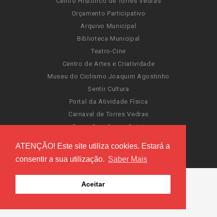
Centro Histórico de Torres Vedras
Orçamento Participativo
Arquivo Municipal
Biblioteca Municipal
Teatro-Cine
Centro de Artes e Criatividade
Museu do Ciclismo Joaquim Agostinho
Sentir Cultura
Portal da Atividade Física
Carnaval de Torres Vedras
Santa Cruz Ocean Spirit
Novas Invasões
ATENÇÃO! Este site utiliza cookies. Estará a
Festas de Torres Vedras
consentir a sua utilização.
Saber Mais
Aceitar