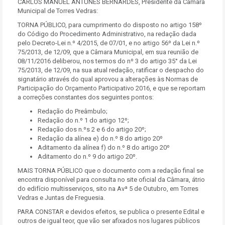
CARLOS MANUEL ANTUNES BERNARDES, Presidente da Câmara
Municipal de Torres Vedras:
TORNA PÚBLICO, para cumprimento do disposto no artigo 158º
do Código do Procedimento Administrativo, na redação dada
pelo Decreto-Lei n.º 4/2015, de 07/01, e no artigo 56º da Lei n.º
75/2013, de 12/09, que a Câmara Municipal, em sua reunião de
08/11/2016 deliberou, nos termos do nº 3 do artigo 35° da Lei
75/2013, de 12/09, na sua atual redação, ratificar o despacho do
signatário através do qual aprovou a alterações às Normas de
Participação do Orçamento Participativo 2016, e que se reportam
a correções constantes dos seguintes pontos:
Redação do Preâmbulo;
Redação do n.º 1 do artigo 12º;
Redação dos n.ºs 2 e 6 do artigo 20º;
Redação da alínea e) do n.º 8 do artigo 20º
Aditamento da alínea f) do n.º 8 do artigo 20º
Aditamento do n.º 9 do artigo 20º.
MAIS TORNA PÚBLICO que o documento com a redação final se
encontra disponível para consulta no site oficial da Câmara, átrio
do edifício multisserviços, sito na Avª 5 de Outubro, em Torres
Vedras e Juntas de Freguesia.
PARA CONSTAR e devidos efeitos, se publica o presente Edital e
outros de igual teor, que vão ser afixados nos lugares públicos