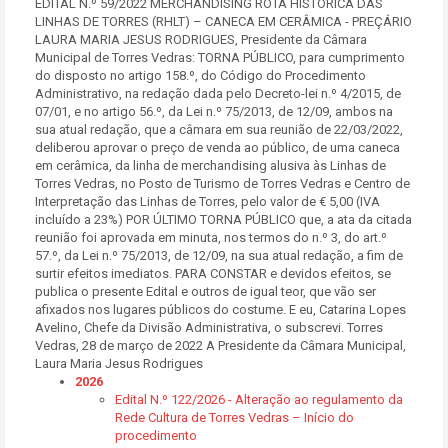
EDITAL N.º 59/2022 MERCHANDISING ROTA HISTORICA DAS
LINHAS DE TORRES (RHLT) – CANECA EM CERÂMICA - PREÇÁRIO
LAURA MARIA JESUS RODRIGUES, Presidente da Câmara
Municipal de Torres Vedras: TORNA PÚBLICO, para cumprimento
do disposto no artigo 158.º, do Código do Procedimento
Administrativo, na redação dada pelo Decreto-lei n.º 4/2015, de
07/01, e no artigo 56.º, da Lei n.º 75/2013, de 12/09, ambos na
sua atual redação, que a câmara em sua reunião de 22/03/2022,
deliberou aprovar o preço de venda ao público, de uma caneca
em cerâmica, da linha de merchandising alusiva às Linhas de
Torres Vedras, no Posto de Turismo de Torres Vedras e Centro de
Interpretação das Linhas de Torres, pelo valor de € 5,00 (IVA
incluído a 23%) POR ÚLTIMO TORNA PÚBLICO que, a ata da citada
reunião foi aprovada em minuta, nos termos do n.º 3, do art.º
57.º, da Lei n.º 75/2013, de 12/09, na sua atual redação, a fim de
surtir efeitos imediatos. PARA CONSTAR e devidos efeitos, se
publica o presente Edital e outros de igual teor, que vão ser
afixados nos lugares públicos do costume. E eu, Catarina Lopes
Avelino, Chefe da Divisão Administrativa, o subscrevi. Torres
Vedras, 28 de março de 2022 A Presidente da Câmara Municipal,
Laura Maria Jesus Rodrigues
2026
Edital N.º 122/2026 - Alteração ao regulamento da
Rede Cultura de Torres Vedras – Início do
procedimento