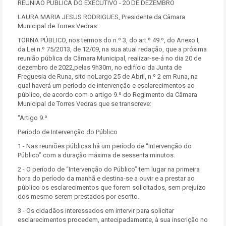
REUNIÃO PÚBLICA DO EXECUTIVO - 20 DE DEZEMBRO
LAURA MARIA JESUS RODRIGUES, Presidente da Câmara
Municipal de Torres Vedras:
TORNA PÚBLICO, nos termos do n.º 3, do art.º 49.º, do Anexo I,
da Lei n.º 75/2013, de 12/09, na sua atual redação, que a próxima
reunião pública da Câmara Municipal, realizar-se-á no dia 20 de
dezembro de 2022,pelas 9h30m, no edifício da Junta de
Freguesia de Runa, sito noLargo 25 de Abril, n.º 2 em Runa, na
qual haverá um período de intervenção e esclarecimentos ao
público, de acordo com o artigo 9.º do Regimento da Câmara
Municipal de Torres Vedras que se transcreve:
“Artigo 9.º
Período de Intervenção do Público
1 - Nas reuniões públicas há um período de “Intervenção do
Público” com a duração máxima de sessenta minutos.
2 - O período de “Intervenção do Público” tem lugar na primeira
hora do período da manhã e destina-se a ouvir e a prestar ao
público os esclarecimentos que forem solicitados, sem prejuízo
dos mesmo serem prestados por escrito.
3 - Os cidadãos interessados em intervir para solicitar
esclarecimentos procedem, antecipadamente, à sua inscrição no