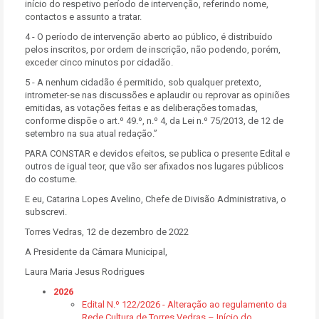
início do respetivo período de intervenção, referindo nome,
contactos e assunto a tratar.
4 - O período de intervenção aberto ao público, é distribuído
pelos inscritos, por ordem de inscrição, não podendo, porém,
exceder cinco minutos por cidadão.
5 - A nenhum cidadão é permitido, sob qualquer pretexto,
intrometer-se nas discussões e aplaudir ou reprovar as opiniões
emitidas, as votações feitas e as deliberações tomadas,
conforme dispõe o art.º 49.º, n.º 4, da Lei n.º 75/2013, de 12 de
setembro na sua atual redação.”
PARA CONSTAR e devidos efeitos, se publica o presente Edital e
outros de igual teor, que vão ser afixados nos lugares públicos
do costume.
E eu, Catarina Lopes Avelino, Chefe de Divisão Administrativa, o
subscrevi.
Torres Vedras, 12 de dezembro de 2022
A Presidente da Câmara Municipal,
Laura Maria Jesus Rodrigues
2026
Edital N.º 122/2026 - Alteração ao regulamento da
Rede Cultura de Torres Vedras – Início do