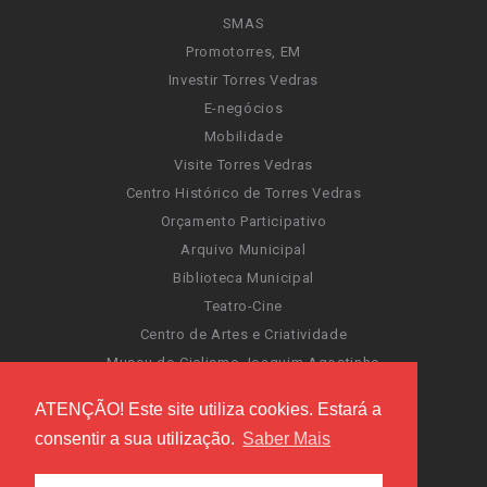
SMAS
Promotorres, EM
Investir Torres Vedras
E-negócios
Mobilidade
Visite Torres Vedras
Centro Histórico de Torres Vedras
Orçamento Participativo
Arquivo Municipal
Biblioteca Municipal
Teatro-Cine
Centro de Artes e Criatividade
Museu do Ciclismo Joaquim Agostinho
Sentir Cultura
ATENÇÃO! Este site utiliza cookies. Estará a
Portal da Atividade Física
consentir a sua utilização.
Saber Mais
Carnaval de Torres Vedras
Santa Cruz Ocean Spirit