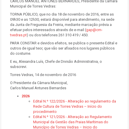
CARLOS MANUEL ANTUNES BERNARDES, Presidente da Câmara
Municipal de Torres Vedras:
TORNA PÚBLICO, que no dia 18 de novembro de 2016, entre as
09h30 e as 12h30, estará disponível para atendimento, na sede
da Junta de Freguesia da Freiria, mediante marcação prévia a
efetuar pelos interessados através de e-mail (
gap@cm-
tvedras.pt
) ou dos telefones 261 310 419 / 450.
PARA CONSTAR e devidos efeitos, se publica o presente Edital e
outros de igual teor, que vão ser afixados nos lugares públicos
do costume.
E eu, Alexandra Luís, Chefe de Divisão Administrativa, o
subscrevi.
Torres Vedras, 14 de novembro de 2016
O Presidente da Câmara Municipal,
Carlos Manuel Antunes Bernardes
2026
Edital N.º 122/2026 - Alteração ao regulamento da
Rede Cultura de Torres Vedras – Início do
procedimento
Edital N.º 121/2026 - Alteração ao Regulamento
Municipal da Gestão das Praias Marítimas do
Município de Torres Vedras – Inicio do