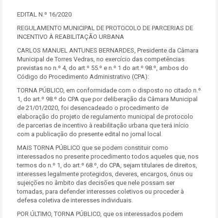
EDITAL N.º 16/2020
REGULAMENTO MUNICIPAL DE PROTOCOLO DE PARCERIAS DE
INCENTIVO À REABILITAÇÃO URBANA
CARLOS MANUEL ANTUNES BERNARDES, Presidente da Câmara
Municipal de Torres Vedras, no exercício das competências
previstas no n.º 4, do art.º 55.º e n.º 1 do art.º 98.º, ambos do
Código do Procedimento Administrativo (CPA):
TORNA PÚBLICO, em conformidade com o disposto no citado n.º
1, do art.º 98.º do CPA que por deliberação da Câmara Municipal
de 21/01/2020, foi desencadeado o procedimento de
elaboração do projeto de regulamento municipal de protocolo
de parcerias de incentivo à reabilitação urbana que terá início
com a publicação do presente edital no jornal local.
MAIS TORNA PÚBLICO que se podem constituir como
interessados no presente procedimento todos aqueles que, nos
termos do n.º 1, do art.º 68.º, do CPA, sejam titulares de direitos,
interesses legalmente protegidos, deveres, encargos, ónus ou
sujeições no âmbito das decisões que nele possam ser
tomadas, para defender interesses coletivos ou proceder à
defesa coletiva de interesses individuais.
POR ÚLTIMO, TORNA PÚBLICO, que os interessados podem