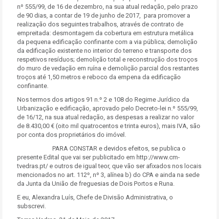
nº 555/99, de 16 de dezembro, na sua atual redação, pelo prazo
de 90 dias, a contar de 19 de junho de 2017, para promover a
realização dos seguintes trabalhos, através de contrato de
empreitada: desmontagem da cobertura em estrutura metálica
da pequena edificação confinante com a via pública; demolição
da edificação existente no interior do terreno e transporte dos
respetivos resíduos; demolição total e reconstrução dos troços
do muro de vedação em ruína e demolição parcial dos restantes
troços até 1,50 metros e reboco da empena da edificação
confinante.
Nos termos dos artigos 91 n.º 2 e 108 do Regime Jurídico da
Urbanização e edificação, aprovado pelo Decreto-lei n.º 555/99,
de 16/12, na sua atual redação, as despesas a realizar no valor
de 8.430,00 € (oito mil quatrocentos e trinta euros), mais IVA, são
por conta dos proprietários do imóvel.
PARA CONSTAR e devidos efeitos, se publica o
presente Edital que vai ser publicitado em http://www.cm-
tvedras.pt/ e outros de igual teor, que vão ser afixados nos locais
mencionados no art. 112º, nº 3, alínea b) do CPA e ainda na sede
da Junta da União de freguesias de Dois Portos e Runa.
E eu, Alexandra Luís, Chefe de Divisão Administrativa, o
subscrevi.