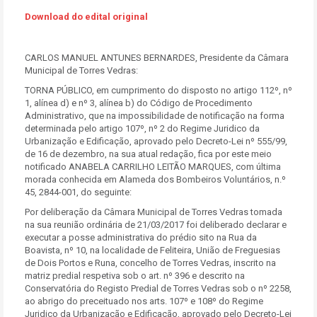
Download do edital original
CARLOS MANUEL ANTUNES BERNARDES, Presidente da Câmara
Municipal de Torres Vedras:
TORNA PÚBLICO, em cumprimento do disposto no artigo 112º, nº
1, alínea d) e nº 3, alínea b) do Código de Procedimento
Administrativo, que na impossibilidade de notificação na forma
determinada pelo artigo 107º, nº 2 do Regime Juridico da
Urbanização e Edificação, aprovado pelo Decreto-Lei nº 555/99,
de 16 de dezembro, na sua atual redação, fica por este meio
notificado ANABELA CARRILHO LEITÃO MARQUES, com última
morada conhecida em Alameda dos Bombeiros Voluntários, n.º
45, 2844-001, do seguinte:
Por deliberação da Câmara Municipal de Torres Vedras tomada
na sua reunião ordinária de 21/03/2017 foi deliberado declarar e
executar a posse administrativa do prédio sito na Rua da
Boavista, nº 10, na localidade de Feliteira, União de Freguesias
de Dois Portos e Runa, concelho de Torres Vedras, inscrito na
matriz predial respetiva sob o art. nº 396 e descrito na
Conservatória do Registo Predial de Torres Vedras sob o nº 2258,
ao abrigo do preceituado nos arts. 107º e 108º do Regime
Juridico da Urbanização e Edificação, aprovado pelo Decreto-Lei