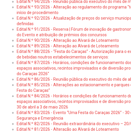
Edital N.º 94/2026 - Reunião pública do executivo do mês de 
Edital N.º 93/2026 - Alteração ao regulamento do programa “t
início de procedimento
Edital N.º 92/2026 - Atualização de preços do serviço municip
definidas
Edital N.º 91/2026 - Reserva | Fórum de inovação de gastronom
do Evento e atribuição de prémios dos concursos
Edital N.º 90/2026 - Alteração ao Alvará de Loteamento
Edital N.º 89/2026 - Alteração ao Alvará de Loteamento
Edital N.º 88/2026 - “Festa do Caraças” - Autorização para o 
de bebidas noutros estabelecimentos de serviços:
Edital N.º 87/2026 - Horários, condições de funcionamento do
espaços associativos, recintos improvisados e de diversão pr
do Caraças 2026”
Edital N.º 86/2026 - Reunião pública do executivo do mês de ab
Edital N.º 85/2026 - Alterações ao estacionamento e parque
Festa do Caraças”
Edital N.º 84/2026 - Horários e condições de funcionamento d
espaços associativos, recintos improvisados e de diversão pro
30 de abril a 3 de maio 2026
Edital N.º 83/2026 - Evento “Uma Festa do Caraças 2026” - 30 
Segurança e Emergência
Edital N.º 82/2026 - Reunião extraordinária do executivo – 2
Edital N.º 81/2026 - Alteração ao Alvará de Loteamento