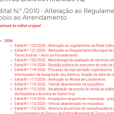
dital N.º /2010 - Alteração ao Regula
poio ao Arrendamento
nload do edital original
2026
Edital N.º 122/2026 - Alteração ao regulamento da Rede Cultu
Edital N.º 121/2026 - Alteração ao Regulamento Municipal da 
Torres Vedras – Inicio do Procedimento
Edital N.º 120/2026 - Metodologia de avaliação de terrenos ce
Edital N.º 119/2026 - Reunião pública do executivo do mês de 
Edital N.º 118/2026 - Processo de expropriação urgentíssima -
interessados da designação dos árbitros, fixação da data de v
Edital N.º 117/2026 - Alteração ao Alvará de Loteamento
Edital N.º 116/2026 - Veículo abandonado na via pública
Edital N.º 115/2026 - Atualização de preços de venda ao públ
da República e Azenha de Santa Cruz
Edital N.º 114/2026 - Instalações desportivas municipais - preç
Edital N.º 113/2026 - Veículo abandonado na via pública
Edital N.º 112/2026 - Abertura do período de consulta públic
Funcionamento do Serviço de Polícia Municipal de Torres Ved