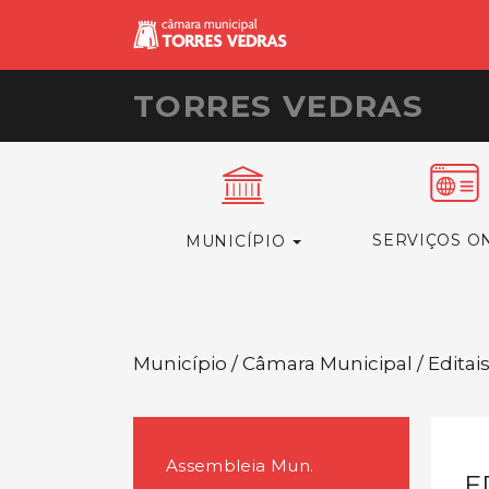
TORRES VEDRAS
SERVIÇOS O
MUNICÍPIO
Município / Câmara Municipal / Editai
Assembleia Mun.
E