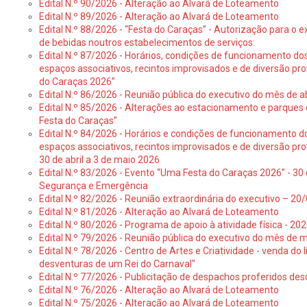
Edital N.º 90/2026 - Alteração ao Alvará de Loteamento
Edital N.º 89/2026 - Alteração ao Alvará de Loteamento
Edital N.º 88/2026 - “Festa do Caraças” - Autorização para o 
de bebidas noutros estabelecimentos de serviços:
Edital N.º 87/2026 - Horários, condições de funcionamento do
espaços associativos, recintos improvisados e de diversão pr
do Caraças 2026”
Edital N.º 86/2026 - Reunião pública do executivo do mês de ab
Edital N.º 85/2026 - Alterações ao estacionamento e parque
Festa do Caraças”
Edital N.º 84/2026 - Horários e condições de funcionamento d
espaços associativos, recintos improvisados e de diversão pro
30 de abril a 3 de maio 2026
Edital N.º 83/2026 - Evento “Uma Festa do Caraças 2026” - 30 
Segurança e Emergência
Edital N.º 82/2026 - Reunião extraordinária do executivo – 2
Edital N.º 81/2026 - Alteração ao Alvará de Loteamento
Edital N.º 80/2026 - Programa de apoio à atividade física - 202
Edital N.º 79/2026 - Reunião pública do executivo do mês de 
Edital N.º 78/2026 - Centro de Artes e Criatividade - venda do
desventuras de um Rei do Carnaval"
Edital N.º 77/2026 - Publicitação de despachos proferidos des
Edital N.º 76/2026 - Alteração ao Alvará de Loteamento
Edital N.º 75/2026 - Alteração ao Alvará de Loteamento