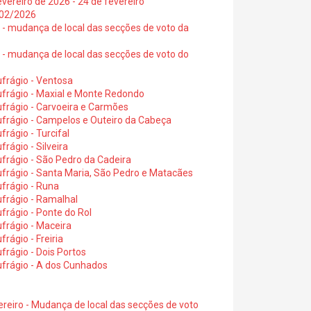
vereiro de 2026 - 24 de fevereiro
2/02/2026
6 - mudança de local das secções de voto da
6 - mudança de local das secções de voto do
frágio - Ventosa
ufrágio - Maxial e Monte Redondo
frágio - Carvoeira e Carmões
ufrágio - Campelos e Outeiro da Cabeça
rágio - Turcifal
rágio - Silveira
frágio - São Pedro da Cadeira
frágio - Santa Maria, São Pedro e Matacães
frágio - Runa
frágio - Ramalhal
frágio - Ponte do Rol
frágio - Maceira
rágio - Freiria
rágio - Dois Portos
ufrágio - A dos Cunhados
ereiro - Mudança de local das secções de voto