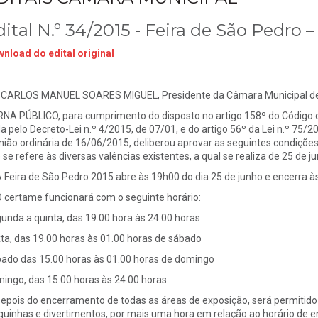
dital N.º 34/2015 - Feira de São Pedro
nload do edital original
 CARLOS MANUEL SOARES MIGUEL, Presidente da Câmara Municipal de 
NA PÚBLICO, para cumprimento do disposto no artigo 158º do Código 
a pelo Decreto-Lei n.º 4/2015, de 07/01, e do artigo 56º da Lei n.º 75
nião ordinária de 16/06/2015, deliberou aprovar as seguintes condiçõe
 se refere às diversas valências existentes, a qual se realiza de 25 de ju
A Feira de São Pedro 2015 abre às 19h00 do dia 25 de junho e encerra às
O certame funcionará com o seguinte horário:
unda a quinta, das 19.00 hora às 24.00 horas
ta, das 19.00 horas às 01.00 horas de sábado
ado das 15.00 horas às 01.00 horas de domingo
ingo, das 15.00 horas às 24.00 horas
Depois do encerramento de todas as áreas de exposição, será permitido
quinhas e divertimentos, por mais uma hora em relação ao horário de