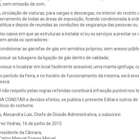
s, sem emissão de som.
A circulação de viaturas, para cargas e descargas, no interior do recinto
erramento de todas as áreas de exposição, ficando condicionada à o
stitua e depois de reunidas as condições de segurança das pessoas ou 
Nos casos em que as estruturas a instalar e/ou os serviços a prestar se
em ainda os operadores:
Acondicionar as garrafas de gás em armários próprios, sem acesso públi
 Possuir as tubagens da ligação de gás dentro de validade;
. Possuir e localizar em local facilmente acessível, uma manta ignífuga, c
No período da Feira, e no horário de funcionamento da mesma, será ence
seca.
O não respeito pelas regras referidas constituirá infracção punível nos 
A CONSTAR e devidos efeitos, se publica o presente Edital e outros de i
licos do costume.
u, Alexandra Luís, Chefe de Divisão Administrativa, o subscrevi.
res Vedras, 16 de junho de 2015
residente da Câmara,
 Carlos Manuel Soares Miguel