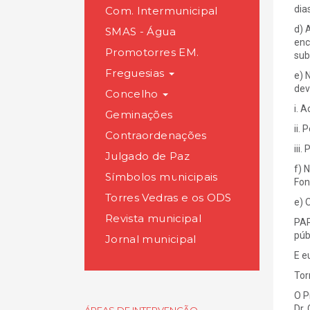
dia
Com. Intermunicipal
d) 
SMAS - Água
enc
Promotorres EM.
sub
Freguesias
e) 
dev
Concelho
i. 
Geminações
ii.
Contraordenações
iii
Julgado de Paz
f) 
Símbolos municipais
Fon
Torres Vedras e os ODS
e) 
Revista municipal
PAR
púb
Jornal municipal
E e
Tor
O P
Dr.