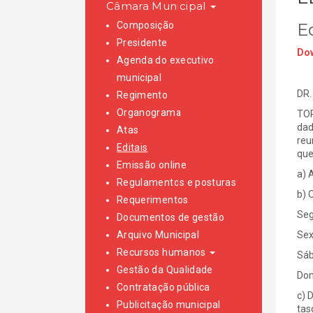
Câmara Municipal
Composição
E
Presidente
Dow
Agenda do executivo
municipal
DR.
Regimento
Organograma
TOR
dad
Atas
reu
Editais
que
Emissão online
a) 
Regulamentos e posturas
b) 
Requerimentos
Seg
Documentos de gestão
Arquivo Municipal
Sex
Recursos humanos
Sáb
Gestão da Qualidade
Dom
Contratação pública
c) 
Publicitação municipal
tas