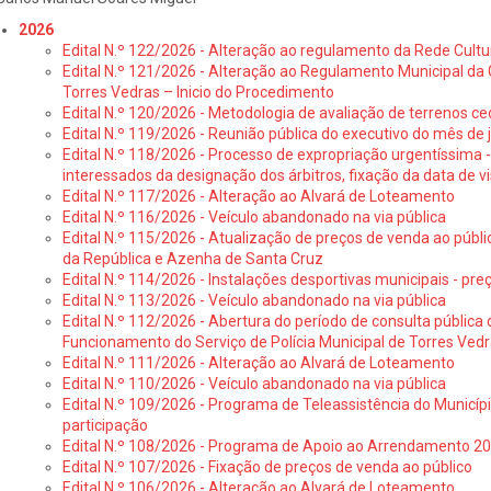
2026
Edital N.º 122/2026 - Alteração ao regulamento da Rede Cultu
Edital N.º 121/2026 - Alteração ao Regulamento Municipal da 
Torres Vedras – Inicio do Procedimento
Edital N.º 120/2026 - Metodologia de avaliação de terrenos ce
Edital N.º 119/2026 - Reunião pública do executivo do mês de 
Edital N.º 118/2026 - Processo de expropriação urgentíssima -
interessados da designação dos árbitros, fixação da data de v
Edital N.º 117/2026 - Alteração ao Alvará de Loteamento
Edital N.º 116/2026 - Veículo abandonado na via pública
Edital N.º 115/2026 - Atualização de preços de venda ao públ
da República e Azenha de Santa Cruz
Edital N.º 114/2026 - Instalações desportivas municipais - preç
Edital N.º 113/2026 - Veículo abandonado na via pública
Edital N.º 112/2026 - Abertura do período de consulta públic
Funcionamento do Serviço de Polícia Municipal de Torres Ved
Edital N.º 111/2026 - Alteração ao Alvará de Loteamento
Edital N.º 110/2026 - Veículo abandonado na via pública
Edital N.º 109/2026 - Programa de Teleassistência do Municíp
participação
Edital N.º 108/2026 - Programa de Apoio ao Arrendamento 2
Edital N.º 107/2026 - Fixação de preços de venda ao público
Edital N.º 106/2026 - Alteração ao Alvará de Loteamento