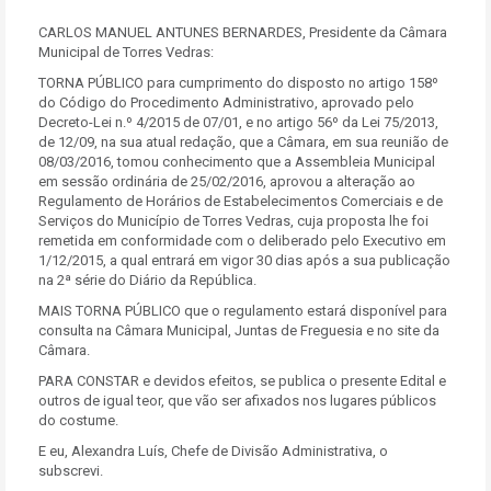
CARLOS MANUEL ANTUNES BERNARDES, Presidente da Câmara
Municipal de Torres Vedras:
TORNA PÚBLICO para cumprimento do disposto no artigo 158º
do Código do Procedimento Administrativo, aprovado pelo
Decreto-Lei n.º 4/2015 de 07/01, e no artigo 56º da Lei 75/2013,
de 12/09, na sua atual redação, que a Câmara, em sua reunião de
08/03/2016, tomou conhecimento que a Assembleia Municipal
em sessão ordinária de 25/02/2016, aprovou a alteração ao
Regulamento de Horários de Estabelecimentos Comerciais e de
Serviços do Município de Torres Vedras, cuja proposta lhe foi
remetida em conformidade com o deliberado pelo Executivo em
1/12/2015, a qual entrará em vigor 30 dias após a sua publicação
na 2ª série do Diário da República.
MAIS TORNA PÚBLICO que o regulamento estará disponível para
consulta na Câmara Municipal, Juntas de Freguesia e no site da
Câmara.
PARA CONSTAR e devidos efeitos, se publica o presente Edital e
outros de igual teor, que vão ser afixados nos lugares públicos
do costume.
E eu, Alexandra Luís, Chefe de Divisão Administrativa, o
subscrevi.