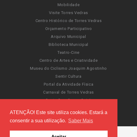
Mobilidade
Visite Torres Vedras
Centro Histórico de Torres Vedras
Orçamento Participativo
Arquivo Municipal
Biblioteca Municipal
Teatro-Cine
Centro de Artes e Criatividade
Museu do Ciclismo Joaquim Agostinho
Sentir Cultura
Portal da Atividade Física
Carnaval de Torres Vedras
Santa Cruz Ocean Spirit
Novas Invasões
ATENÇÃO! Este site utiliza cookies. Estará a
Festas de Torres Vedras
consentir a sua utilização.
Saber Mais
Aceitar