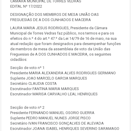
CÂMARA MUNICIPAL DE TORRES VEDRAS
EDITAL Nº 17/2022
DESIGNAÇÃO DOS MEMBROS DE MESA UNIÃO DAS
FREGUESIAS DE A DOS CUNHADOS E MACEIRA
LAURA MARIA JESUS RODRIGUES, Presidente da Câmara
Municipal de Torres Vedras faz público, nos termos e para os
efeitos do n.º 4 do art.º 47.º da Lei 14/79 de 16 de maio, na sua
atual redação que foram designados para desempenhar funções
de membros de mesa da assembleia de voto da União das
Freguesias de A DOS CUNHADOS E MACEIRA, os seguintes
cidadãos:
Secção de voto nº 1
Presidente MARIA ALEXANDRA ALVES RODRIGUES GERMANO
Suplente JOAO MARCELO GARCIA MARQUES
Secretário CLAUDIA COSTA
Escrutinador FANTINA MARIA MARQUES
Escrutinador MARISA CARVALHO LEAL HENRIQUES
Secção de voto nº 2
Presidente FERNANDO MANUEL OSORIO GUERRA
Suplente PEDRO MANUEL NUNES JORGE PISCO
Secretário IVAN FRANCISCO GONÇALVES DE ALEVADA
Escrutinador JOANA ISABEL HENRIQUES SEVERINO SARAMAGO