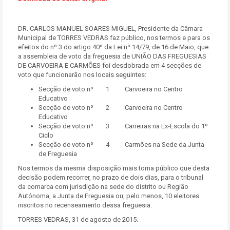
DR. CARLOS MANUEL SOARES MIGUEL, Presidente da Câmara
Municipal de TORRES VEDRAS faz público, nos termos e para os
efeitos do nº 3 do artigo 40º da Lei nº 14/79, de 16 de Maio, que
a assembleia de voto da freguesia de UNIÃO DAS FREGUESIAS
DE CARVOEIRA E CARMÕES foi desdobrada em 4 secções de
voto que funcionarão nos locais seguintes:
Secção de voto nº 1 Carvoeira no Centro
Educativo
Secção de voto nº 2 Carvoeira no Centro
Educativo
Secção de voto nº 3 Carreiras na Ex-Escola do 1º
Ciclo
Secção de voto nº 4 Carmões na Sede da Junta
de Freguesia
Nos termos da mesma disposição mais torna público que desta
decisão podem recorrer, no prazo de dois dias, para o tribunal
da comarca com jurisdição na sede do distrito ou Região
Autónoma, a Junta de Freguesia ou, pelo menos, 10 eleitores
inscritos no recenseamento dessa freguesia.
TORRES VEDRAS, 31 de agosto de 2015.