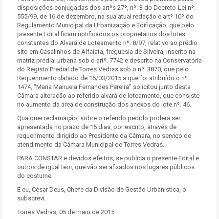
disposições conjugadas dos artºs 27º, nº. 3 do Decreto-Lei nº.
555/99, de 16 de dezembro, na sua atual redação e artº 10º do
Regulamento Municipal da Urbanização e Edificação, que pelo
presente Edital ficam notificados os proprietários dos lotes
constantes do Alvará de Loteamento nº. 8/97, relativo ao prédio
sito em Casalinhos de Alfaiata, freguesia de Silveira, inscrito na
matriz predial urbana sob o artº. 7742 e descrito na Conservatória
do Registo Predial de Torres Vedras sob o nº. 3870, que pelo
Requerimento datado de 16/03/2015 a que foi atribuído o nº.
1474, “Maria Manuela Fernandes Pereira” solicitou junto desta
Câmara alteração ao referido alvará de loteamento, que consiste
no aumento da área de construção dos anexos do lote nº. 46.
Qualquer reclamação, sobre o referido pedido poderá ser
apresentada no prazo de 15 dias, por escrito, através de
requerimento dirigido ao Presidente da Câmara, no serviço de
atendimento da Câmara Municipal de Torres Vedras.
PARA CONSTAR e devidos efeitos, se publica o presente Edital e
outros de igual teor, que vão ser afixados nos lugares públicos
do costume.
E eu, César Deus, Chefe da Divisão de Gestão Urbanística, o
subscrevi.
Torres Vedras, 05 de maio de 2015.