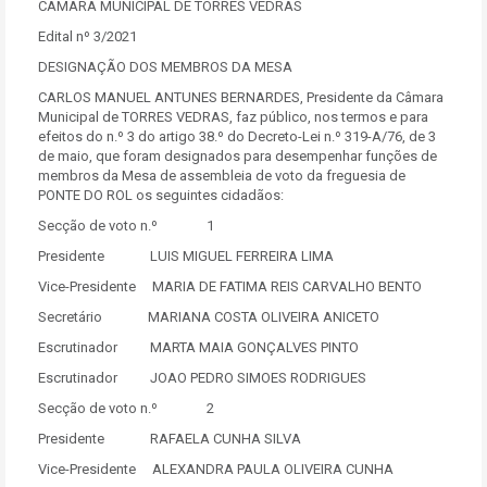
CÂMARA MUNICIPAL DE TORRES VEDRAS
Edital nº 3/2021
DESIGNAÇÃO DOS MEMBROS DA MESA
CARLOS MANUEL ANTUNES BERNARDES, Presidente da Câmara
Municipal de TORRES VEDRAS, faz público, nos termos e para
efeitos do n.º 3 do artigo 38.º do Decreto-Lei n.º 319-A/76, de 3
de maio, que foram designados para desempenhar funções de
membros da Mesa de assembleia de voto da freguesia de
PONTE DO ROL os seguintes cidadãos:
Secção de voto n.º 1
Presidente LUIS MIGUEL FERREIRA LIMA
Vice-Presidente MARIA DE FATIMA REIS CARVALHO BENTO
Secretário MARIANA COSTA OLIVEIRA ANICETO
Escrutinador MARTA MAIA GONÇALVES PINTO
Escrutinador JOAO PEDRO SIMOES RODRIGUES
Secção de voto n.º 2
Presidente RAFAELA CUNHA SILVA
Vice-Presidente ALEXANDRA PAULA OLIVEIRA CUNHA