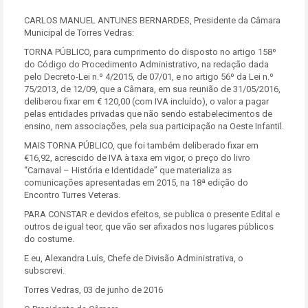
CARLOS MANUEL ANTUNES BERNARDES, Presidente da Câmara
Municipal de Torres Vedras:
TORNA PÚBLICO, para cumprimento do disposto no artigo 158º
do Código do Procedimento Administrativo, na redação dada
pelo Decreto-Lei n.º 4/2015, de 07/01, e no artigo 56º da Lei n.º
75/2013, de 12/09, que a Câmara, em sua reunião de 31/05/2016,
deliberou fixar em € 120,00 (com IVA incluído), o valor a pagar
pelas entidades privadas que não sendo estabelecimentos de
ensino, nem associações, pela sua participação na Oeste Infantil.
MAIS TORNA PÚBLICO, que foi também deliberado fixar em
€16,92, acrescido de IVA à taxa em vigor, o preço do livro
“Carnaval – História e Identidade” que materializa as
comunicações apresentadas em 2015, na 18ª edição do
Encontro Turres Veteras.
PARA CONSTAR e devidos efeitos, se publica o presente Edital e
outros de igual teor, que vão ser afixados nos lugares públicos
do costume.
E eu, Alexandra Luís, Chefe de Divisão Administrativa, o
subscrevi.
Torres Vedras, 03 de junho de 2016