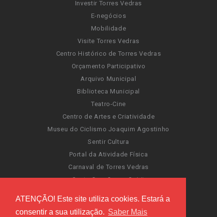
Investir Torres Vedras
E-negócios
Mobilidade
Visite Torres Vedras
Centro Histórico de Torres Vedras
Orçamento Participativo
Arquivo Municipal
Biblioteca Municipal
Teatro-Cine
Centro de Artes e Criatividade
Museu do Ciclismo Joaquim Agostinho
Sentir Cultura
Portal da Atividade Física
Carnaval de Torres Vedras
Santa Cruz Ocean Spirit
Novas Invasões
ATENÇÃO! Este site utiliza cookies. Estará a
Festas de Torres Vedras
consentir a sua utilização.
Saber Mais