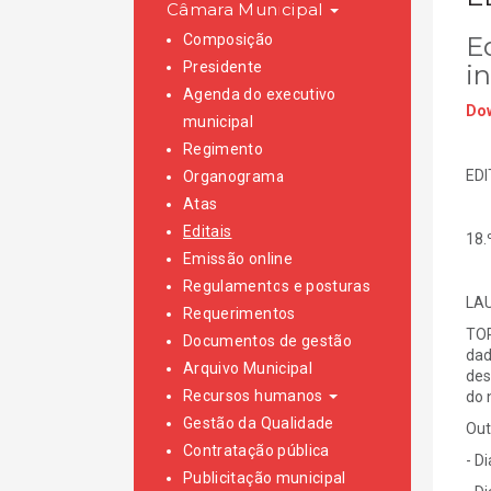
Câmara Municipal
Composição
Ed
Presidente
i
Agenda do executivo
Dow
municipal
Regimento
EDI
Organograma
Atas
Editais
18.
Emissão online
Regulamentos e posturas
LAU
Requerimentos
TOR
Documentos de gestão
dad
Arquivo Municipal
des
Recursos humanos
do 
Gestão da Qualidade
Out
Contratação pública
- Di
Publicitação municipal