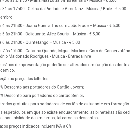
ia - 30 às 21h30 - Maria Mazzotta: Amoreamaro - Música - € 5,00
ia 31 às 17h00 - Celina da Piedade e Almofariz - Música / Baile - € 5,00
vembro
ia 4 às 21h30 - Joana Guerra Trio com João Frade – Música - € 5,00
ia 5 às 21h30 - Deliquante: Allez Souris – Música - € 5,00
ia 6 às 21h30 - Quintetango – Música - € 5,00
ia 7 às 17h00 - Catarina Querido, Miguel Martins e Coro do Conservatório
ónio Maldonado Rodrigues - Música - Entrada livre
horários de apresentação poderão ser alterados em função das diretri
démico.
eção ao preço dos bilhetes:
0% Desconto aos portadores do Cartão Jovem;
0% Desconto para portadores do cartão Sênior,
ntradas gratuitas para podadores de cartão de estudante em formação ar
os espetáculos em que só existe enquadramento, as bilheteiras são ced
responsabilidade das mesmas, tal como os descontos;
a: os preços indicados incluem IVA a 6%