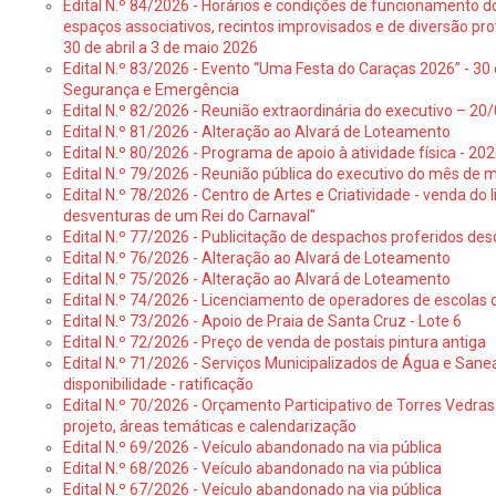
Edital N.º 84/2026 - Horários e condições de funcionamento d
espaços associativos, recintos improvisados e de diversão pro
30 de abril a 3 de maio 2026
Edital N.º 83/2026 - Evento “Uma Festa do Caraças 2026” - 30 
Segurança e Emergência
Edital N.º 82/2026 - Reunião extraordinária do executivo – 2
Edital N.º 81/2026 - Alteração ao Alvará de Loteamento
Edital N.º 80/2026 - Programa de apoio à atividade física - 202
Edital N.º 79/2026 - Reunião pública do executivo do mês de 
Edital N.º 78/2026 - Centro de Artes e Criatividade - venda do
desventuras de um Rei do Carnaval"
Edital N.º 77/2026 - Publicitação de despachos proferidos des
Edital N.º 76/2026 - Alteração ao Alvará de Loteamento
Edital N.º 75/2026 - Alteração ao Alvará de Loteamento
Edital N.º 74/2026 - Licenciamento de operadores de escolas 
Edital N.º 73/2026 - Apoio de Praia de Santa Cruz - Lote 6
Edital N.º 72/2026 - Preço de venda de postais pintura antiga
Edital N.º 71/2026 - Serviços Municipalizados de Água e Sane
disponibilidade - ratificação
Edital N.º 70/2026 - Orçamento Participativo de Torres Vedras 
projeto, áreas temáticas e calendarização
Edital N.º 69/2026 - Veículo abandonado na via pública
Edital N.º 68/2026 - Veículo abandonado na via pública
Edital N.º 67/2026 - Veículo abandonado na via pública