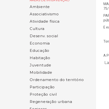
ÁREAS DE INTERVENÇÃO
MAI
Ambiente
75/
Associativismo
PAR
púb
Atividade física
E e
Cultura
Desenv. social
Tor
Economia
Educação
A P
Habitação
La
Juventude
Mobilidade
Ordenamento do território
Participação
Proteção civil
Regeneração urbana
Seniores