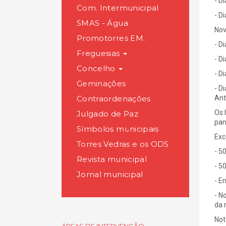
- D
Com. Intermunicipal
- D
SMAS - Água
No
Promotorres EM.
- D
Freguesias
- D
Concelho
- D
Geminações
- D
Contraordenações
Ant
Os 
Julgado de Paz
pan
Símbolos municipais
Exc
Torres Vedras e os ODS
- 5
Revista municipal
- 5
Jornal municipal
- E
- N
da 
Not