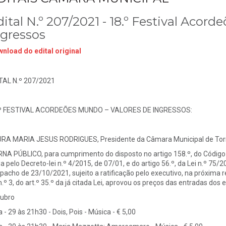
ital N.º 207/2021 - 18.º Festival Acor
ngressos
nload do edital original
TAL N.º 207/2021
º FESTIVAL ACORDEÕES MUNDO – VALORES DE INGRESSOS:
RA MARIA JESUS RODRIGUES, Presidente da Câmara Municipal de Torr
NA PÚBLICO, para cumprimento do disposto no artigo 158.º, do Código
a pelo Decreto-lei n.º 4/2015, de 07/01, e do artigo 56.º, da Lei n.º 75/
pacho de 23/10/2021, sujeito a ratificação pelo executivo, na próxima 
n.º 3, do art.º 35.º da já citada Lei, aprovou os preços das entradas dos
ubro
a - 29 às 21h30 - Dois, Pois - Música - € 5,00