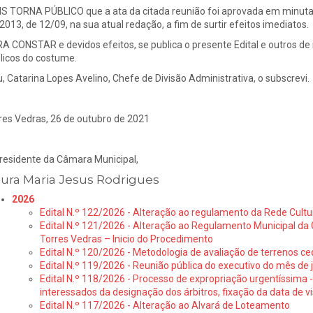
S TORNA PÚBLICO que a ata da citada reunião foi aprovada em minuta, no
2013, de 12/09, na sua atual redação, a fim de surtir efeitos imediatos.
A CONSTAR e devidos efeitos, se publica o presente Edital e outros de i
licos do costume.
u, Catarina Lopes Avelino, Chefe de Divisão Administrativa, o subscrevi.
res Vedras, 26 de outubro de 2021
residente da Câmara Municipal,
ura Maria Jesus Rodrigues
2026
Edital N.º 122/2026 - Alteração ao regulamento da Rede Cultu
Edital N.º 121/2026 - Alteração ao Regulamento Municipal da 
Torres Vedras – Inicio do Procedimento
Edital N.º 120/2026 - Metodologia de avaliação de terrenos ce
Edital N.º 119/2026 - Reunião pública do executivo do mês de 
Edital N.º 118/2026 - Processo de expropriação urgentíssima -
interessados da designação dos árbitros, fixação da data de v
Edital N.º 117/2026 - Alteração ao Alvará de Loteamento