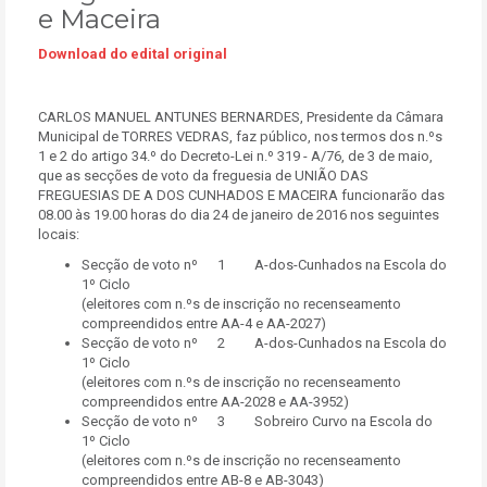
e Maceira
Download do edital original
CARLOS MANUEL ANTUNES BERNARDES, Presidente da Câmara
Municipal de TORRES VEDRAS, faz público, nos termos dos n.ºs
1 e 2 do artigo 34.º do Decreto-Lei n.º 319 - A/76, de 3 de maio,
que as secções de voto da freguesia de UNIÃO DAS
FREGUESIAS DE A DOS CUNHADOS E MACEIRA funcionarão das
08.00 às 19.00 horas do dia 24 de janeiro de 2016 nos seguintes
locais:
Secção de voto nº 1 A-dos-Cunhados na Escola do
1º Ciclo
(eleitores com n.ºs de inscrição no recenseamento
compreendidos entre AA-4 e AA-2027)
Secção de voto nº 2 A-dos-Cunhados na Escola do
1º Ciclo
(eleitores com n.ºs de inscrição no recenseamento
compreendidos entre AA-2028 e AA-3952)
Secção de voto nº 3 Sobreiro Curvo na Escola do
1º Ciclo
(eleitores com n.ºs de inscrição no recenseamento
compreendidos entre AB-8 e AB-3043)