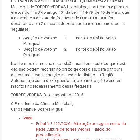
DR. CARLOS MANUEL SOARES MIGUEL, Presidente da Câmara
Municipal de TORRES VEDRAS faz público, nos termos e para os
efeitos do nºs 3 do artigo 40º da Lei nº 14/79, de 16 de Maio, que
a assembleia de voto da freguesia de PONTE DO ROL foi
desdobrada em 2 secções de voto que funcionarão nos locais
seguintes:
Secção de voto nº 1 Ponte do Rol no Salão
Paroquial
Secção de voto nº 2 Ponte do Rol no Salão
Paroquial
Nos termos da mesma disposição mais torna público que desta
decisão podem recorrer, no prazo de dois dias, para o tribunal
da comarca com jurisdição na sede do distrito ou Região
Autónoma, a Junta de Freguesia ou, pelo menos, 10 eleitores
inscritos no recenseamento dessa freguesia.
TORRES VEDRAS, 31 de agosto de 2015.
O Presidente da Câmara Municipal,
Carlos Manuel Soares Miguel
2026
Edital N.º 122/2026 - Alteração ao regulamento da
Rede Cultura de Torres Vedras – Início do
procedimento