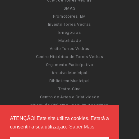
C. M. de Torres Vedras
SMAS
Promotorres, EM
Investir Torres Vedras
E-negócios
Mobilidade
Visite Torres Vedras
Centro Histórico de Torres Vedras
Orçamento Participativo
Arquivo Municipal
Biblioteca Municipal
Teatro-Cine
Centro de Artes e Criatividade
Museu do Ciclismo Joaquim Agostinho
Sentir Cultura
ATENÇÃO! Este site utiliza cookies. Estará a
Portal da Atividade Física
consentir a sua utilização.
Saber Mais
Carnaval de Torres Vedras
Santa Cruz Ocean Spirit