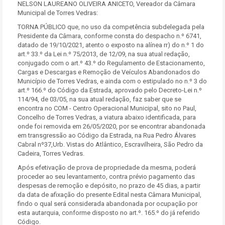
NELSON LAUREANO OLIVEIRA ANICETO, Vereador da Câmara
Municipal de Torres Vedras:
TORNA PÚBLICO que, no uso da competência subdelegada pela
Presidente da Câmara, conforme consta do despacho n.º 6741,
datado de 19/10/2021, atento o exposto na alínea rr) do n.º 1 do
art.º 33.º da Lei n.º 75/2013, de 12/09, na sua atual redação,
conjugado com o art.º 43.º do Regulamento de Estacionamento,
Cargas e Descargas e Remoção de Veículos Abandonados do
Município de Torres Vedras, e ainda com o estipulado no n.º 3 do
art.º 166.º do Código da Estrada, aprovado pelo Decreto-Lei n.º
114/94, de 03/05, na sua atual redação, faz saber que se
encontra no COM - Centro Operacional Municipal, sito no Paul,
Concelho de Torres Vedras, a viatura abaixo identificada, para
onde foi removida em 26/05/2020, por se encontrar abandonada
em transgressão ao Código da Estrada, na Rua Pedro Álvares
Cabral nº37,Urb. Vistas do Atlântico, Escravilheira, São Pedro da
Cadeira, Torres Vedras.
Após efetivação de prova de propriedade da mesma, poderá
proceder ao seu levantamento, contra prévio pagamento das
despesas de remoção e depósito, no prazo de 45 dias, a partir
da data de afixação do presente Edital nesta Câmara Municipal,
findo o qual será considerada abandonada por ocupação por
esta autarquia, conforme disposto no art.º. 165.º do já referido
Código.