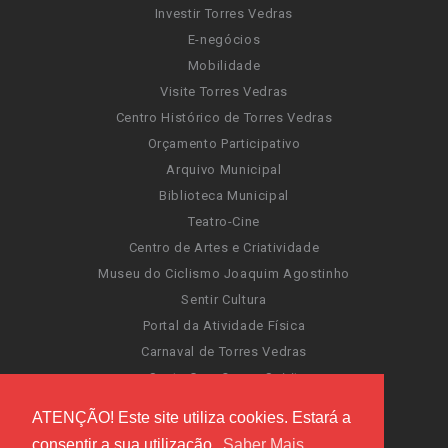
Investir Torres Vedras
E-negócios
Mobilidade
Visite Torres Vedras
Centro Histórico de Torres Vedras
Orçamento Participativo
Arquivo Municipal
Biblioteca Municipal
Teatro-Cine
Centro de Artes e Criatividade
Museu do Ciclismo Joaquim Agostinho
Sentir Cultura
Portal da Atividade Física
Carnaval de Torres Vedras
Santa Cruz Ocean Spirit
Novas Invasões
ATENÇÃO! Este site utiliza cookies. Estará a
Festas de Torres Vedras
consentir a sua utilização.
Saber Mais