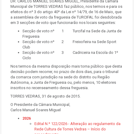
DR. CARLOS MANUEL SOARES MIGUEL, Presidente da Câmara
Municipal de TORRES VEDRAS faz público, nos termos e para os
efeitos do nº 3 do artigo 40º da Lei nº 14/79, de 16 de Maio, que
a assembleia de voto da freguesia de TURCIFAL foi desdobrada
em 3 secções de voto que funcionarão nos locais seguintes:
Secção de voto nº 1 Turcifal na Sede da Junta de
Freguesia
Secção de voto nº 2 Freixofeira na Sede Sport
Club
Secção de voto nº 3 Cadriceira na Escola do 1º
Ciclo
Nos termos da mesma disposição mais torna público que desta
decisão podem recorrer, no prazo de dois dias, para o tribunal
da comarca com jurisdição na sede do distrito ou Região
Autónoma, a Junta de Freguesia ou, pelo menos, 10 eleitores
inscritos no recenseamento dessa freguesia.
TORRES VEDRAS, 31 de agosto de 2015.
O Presidente da Câmara Municipal,
Carlos Manuel Soares Miguel
2026
Edital N.º 122/2026 - Alteração ao regulamento da
Rede Cultura de Torres Vedras – Início do