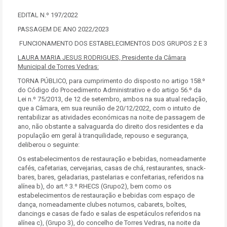
EDITAL N.º 197/2022
PASSAGEM DE ANO 2022/2023
FUNCIONAMENTO DOS ESTABELECIMENTOS DOS GRUPOS 2 E 3
LAURA MARIA JESUS RODRIGUES, Presidente da Câmara
Municipal de Torres Vedras:
TORNA PÚBLICO, para cumprimento do disposto no artigo 158.º
do Código do Procedimento Administrativo e do artigo 56.º da
Lei n.º 75/2013, de 12 de setembro, ambos na sua atual redação,
que a Câmara, em sua reunião de 20/12/2022, com o intuito de
rentabilizar as atividades económicas na noite de passagem de
ano, não obstante a salvaguarda do direito dos residentes e da
população em geral à tranquilidade, repouso e segurança,
deliberou o seguinte:
Os estabelecimentos de restauração e bebidas, nomeadamente
cafés, cafetarias, cervejarias, casas de chá, restaurantes, snack-
bares, bares, geladarias, pastelarias e confeitarias, referidos na
alínea b), do art.º 3.º RHECS (Grupo2), bem como os
estabelecimentos de restauração e bebidas com espaço de
dança, nomeadamente clubes noturnos, cabarets, boîtes,
dancings e casas de fado e salas de espetáculos referidos na
alínea c), (Grupo 3), do concelho de Torres Vedras, na noite da