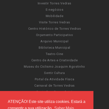
Investir Torres Vedras
E-negócios
Mobilidade
Visite Torres Vedras
Centro Histórico de Torres Vedras
Orçamento Participativo
Arquivo Municipal
Biblioteca Municipal
Teatro-Cine
Centro de Artes e Criatividade
Museu do Ciclismo Joaquim Agostinho
Sentir Cultura
Portal da Atividade Física
Carnaval de Torres Vedras
Santa Cruz Ocean Spirit
Novas Invasões
ATENÇÃO! Este site utiliza cookies. Estará a
Festas de Torres Vedras
consentir a sua utilização.
Saber Mais