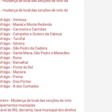
6 - mudança de local das secções de voto da
6 - mudança de local das secções de voto do
frágio - Ventosa
ufrágio - Maxial e Monte Redondo
frágio - Carvoeira e Carmões
ufrágio - Campelos e Outeiro da Cabeça
rágio - Turcifal
rágio - Silveira
frágio - São Pedro da Cadeira
frágio - Santa Maria, São Pedro e Matacães
frágio - Runa
frágio - Ramalhal
frágio - Ponte do Rol
frágio - Maceira
rágio - Freiria
rágio - Dois Portos
ufrágio - A dos Cunhados
ereiro - Mudança de local das secções de voto
quipamentos municipais
ável de IRS, derrama, taxa municipal dos direitos