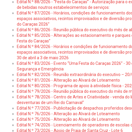
Edital N.º 88/2026 - “Festa do Caraças” - Autorização para o 
de bebidas noutros estabelecimentos de serviços:
Edital N.º 87/2026 - Horários, condições de funcionamento do
espaços associativos, recintos improvisados e de diversão pr
do Caraças 2026”
Edital N.º 86/2026 - Reunião pública do executivo do mês de ab
Edital N.º 85/2026 - Alterações ao estacionamento e parque
Festa do Caraças”
Edital N.º 84/2026 - Horários e condições de funcionamento d
espaços associativos, recintos improvisados e de diversão pro
30 de abril a 3 de maio 2026
Edital N.º 83/2026 - Evento “Uma Festa do Caraças 2026” - 30 
Segurança e Emergência
Edital N.º 82/2026 - Reunião extraordinária do executivo – 2
Edital N.º 81/2026 - Alteração ao Alvará de Loteamento
Edital N.º 80/2026 - Programa de apoio à atividade física - 202
Edital N.º 79/2026 - Reunião pública do executivo do mês de 
Edital N.º 78/2026 - Centro de Artes e Criatividade - venda do
desventuras de um Rei do Carnaval"
Edital N.º 77/2026 - Publicitação de despachos proferidos des
Edital N.º 76/2026 - Alteração ao Alvará de Loteamento
Edital N.º 75/2026 - Alteração ao Alvará de Loteamento
Edital N.º 74/2026 - Licenciamento de operadores de escolas 
Edital N.º 73/2026 - Apoio de Praia de Santa Cruz - Lote 6