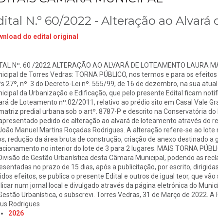
dital N.º 60/2022 - Alteração ao Alvar
nload do edital original
TAL Nº. 60 /2022 ALTERAÇÃO AO ALVARÁ DE LOTEAMENTO LAURA MA
icipal de Torres Vedras: TORNA PÚBLICO, nos termos e para os efeitos 
ºs 27º, nº. 3 do Decreto-Lei nº. 555/99, de 16 de dezembro, na sua atua
icipal da Urbanização e Edificação, que pelo presente Edital ficam notif
ará de Loteamento nº.02/2011, relativo ao prédio sito em Casal Vale Gran
matriz predial urbana sob o artº. 8787-P e descrito na Conservatória do 
 apresentado pedido de alteração ao alvará de loteamento através do
João Manuel Martins Roçadas Rodrigues. A alteração refere-se ao lote n
os, redução da área bruta de construção, criação de anexo destinado a
acionamento no interior do lote de 3 para 2 lugares. MAIS TORNA PÚBLI
Divisão de Gestão Urbanística desta Câmara Municipal, podendo as re
esentadas no prazo de 15 dias, após a publicitação, por escrito, diri
idos efeitos, se publica o presente Edital e outros de igual teor, que vão
licar num jornal local e divulgado através da página eletrónica do Munic
Gestão Urbanística, o subscrevi. Torres Vedras, 31 de Março de 2022. A
us Rodrigues
2026