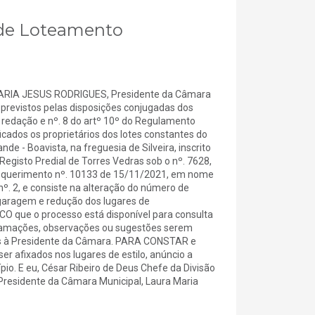
á de Loteamento
RIA JESUS RODRIGUES, Presidente da Câmara
previstos pelas disposições conjugadas dos
l redação e nº. 8 do artº 10º do Regulamento
icados os proprietários dos lotes constantes do
de - Boavista, na freguesia de Silveira, inscrito
Registo Predial de Torres Vedras sob o nº. 7628,
 requerimento nº. 10133 de 15/11/2021, em nome
º. 2, e consiste na alteração do número de
 garagem e redução dos lugares de
CO que o processo está disponível para consulta
clamações, observações ou sugestões serem
gidas à Presidente da Câmara. PARA CONSTAR e
 ser afixados nos lugares de estilo, anúncio a
ípio. E eu, César Ribeiro de Deus Chefe da Divisão
 Presidente da Câmara Municipal, Laura Maria