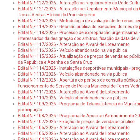
Edital N.º 122/2026 - Alteração ao regulamento da Rede Cultu
Edital N.º 121/2026 - Alteração ao Regulamento Municipal da 
Torres Vedras – Inicio do Procedimento
Edital N.º 120/2026 - Metodologia de avaliação de terrenos ce
Edital N.º 119/2026 - Reunião pública do executivo do mês de 
Edital N.º 118/2026 - Processo de expropriação urgentíssima -
interessados da designação dos árbitros, fixação da data de v
Edital N.º 117/2026 - Alteração ao Alvará de Loteamento
Edital N.º 116/2026 - Veículo abandonado na via pública
Edital N.º 115/2026 - Atualização de preços de venda ao públ
da República e Azenha de Santa Cruz
Edital N.º 114/2026 - Instalações desportivas municipais - preç
Edital N.º 113/2026 - Veículo abandonado na via pública
Edital N.º 112/2026 - Abertura do período de consulta públic
Funcionamento do Serviço de Polícia Municipal de Torres Ved
Edital N.º 111/2026 - Alteração ao Alvará de Loteamento
Edital N.º 110/2026 - Veículo abandonado na via pública
Edital N.º 109/2026 - Programa de Teleassistência do Municíp
participação
Edital N.º 108/2026 - Programa de Apoio ao Arrendamento 2
Edital N.º 107/2026 - Fixação de preços de venda ao público
Edital N.º 106/2026 - Alteração ao Alvará de Loteamento
Edital N.º 105/2026 - Alteração ao Alvará de Loteamento
Edital N.º 104/2026 - Alteração ao Alvará de Loteamento