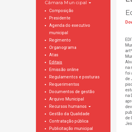
Câmara Municipal
Composição
E
Presidente
Dow
Agenda do executivo
municipal
EDI
Regimento
Mun
Organograma
art
Atas
Mun
Alv
Editais
na 
Emissão online
foi
Regulamentos e posturas
de 
Requerimentos
pis
est
Documentos de gestão
na 
Arquivo Municipal
apr
Recursos humanos
dev
pub
Gestão da Qualidade
de 
Contratação pública
Jes
Publicitação municipal