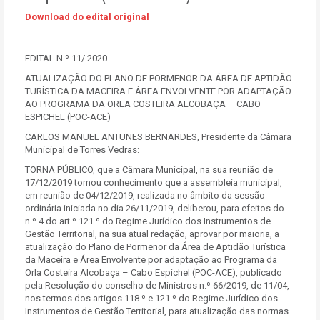
Download do edital original
EDITAL N.º 11/ 2020
ATUALIZAÇÃO DO PLANO DE PORMENOR DA ÁREA DE APTIDÃO
TURÍSTICA DA MACEIRA E ÁREA ENVOLVENTE POR ADAPTAÇÃO
AO PROGRAMA DA ORLA COSTEIRA ALCOBAÇA – CABO
ESPICHEL (POC-ACE)
CARLOS MANUEL ANTUNES BERNARDES, Presidente da Câmara
Municipal de Torres Vedras:
TORNA PÚBLICO, que a Câmara Municipal, na sua reunião de
17/12/2019 tomou conhecimento que a assembleia municipal,
em reunião de 04/12/2019, realizada no âmbito da sessão
ordinária iniciada no dia 26/11/2019, deliberou, para efeitos do
n.º 4 do art.º 121.º do Regime Jurídico dos Instrumentos de
Gestão Territorial, na sua atual redação, aprovar por maioria, a
atualização do Plano de Pormenor da Área de Aptidão Turística
da Maceira e Área Envolvente por adaptação ao Programa da
Orla Costeira Alcobaça – Cabo Espichel (POC-ACE), publicado
pela Resolução do conselho de Ministros n.º 66/2019, de 11/04,
nos termos dos artigos 118.º e 121.º do Regime Jurídico dos
Instrumentos de Gestão Territorial, para atualização das normas