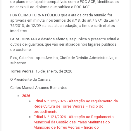
do plano municipal incompatíveis com o POC-ACE, identificadas
no anexo III ao diploma que publica o POC-ACE.
POR ÚLTIMO TORNA PÚBLICO que a ata da citada reunião foi
aprovada em minuta, nos termos do n.º 3, do art.º 57.º, da Lei n.º
75/2013, de 12/09, na sua atual redação, a fim de surtir efeitos
imediatos.
PARA CONSTAR e devidos efeitos, se publica o presente edital e
outros de igual teor, que vão ser afixados nos lugares públicos
do costume.
E eu, Catarina Lopes Avelino, Chefe de Divisão Administrativa, o
subscrevi.
Torres Vedras, 15 de janeiro, de 2020
O Presidente da Câmara,
Carlos Manuel Antunes Bernardes
2026
Edital N.º 122/2026 - Alteração ao regulamento da
Rede Cultura de Torres Vedras – Início do
procedimento
Edital N.º 121/2026 - Alteração ao Regulamento
Municipal da Gestão das Praias Marítimas do
Município de Torres Vedras – Inicio do